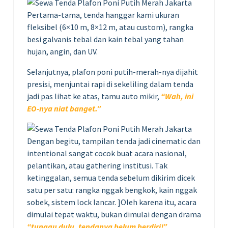
Pertama-tama, tenda hanggar kami ukuran
fleksibel (6×10 m, 8×12 m, atau custom), rangka
besi galvanis tebal dan kain tebal yang tahan
hujan, angin, dan UV.
Selanjutnya, plafon poni putih-merah-nya dijahit
presisi, menjuntai rapi di sekeliling dalam tenda
jadi pas lihat ke atas, tamu auto mikir,
“Wah, ini
EO-nya niat banget.”
Dengan begitu, tampilan tenda jadi cinematic dan
intentional sangat cocok buat acara nasional,
pelantikan, atau gathering institusi. Tak
ketinggalan, semua tenda sebelum dikirim dicek
satu per satu: rangka nggak bengkok, kain nggak
sobek, sistem lock lancar. ]Oleh karena itu, acara
dimulai tepat waktu, bukan dimulai dengan drama
“tunggu dulu, tendanya belum berdiri!”
.