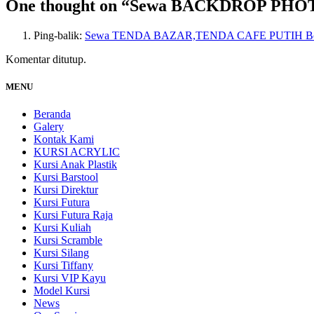
One thought on “
Sewa BACKDROP PHOT
Ping-balik:
Sewa TENDA BAZAR,TENDA CAFE PUTIH Bogor –
Komentar ditutup.
MENU
Beranda
Galery
Kontak Kami
KURSI ACRYLIC
Kursi Anak Plastik
Kursi Barstool
Kursi Direktur
Kursi Futura
Kursi Futura Raja
Kursi Kuliah
Kursi Scramble
Kursi Silang
Kursi Tiffany
Kursi VIP Kayu
Model Kursi
News