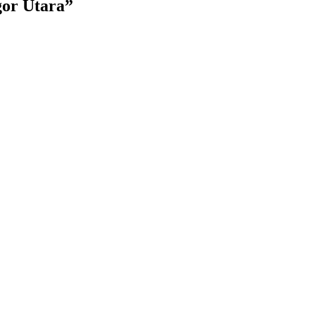
r Utara
”