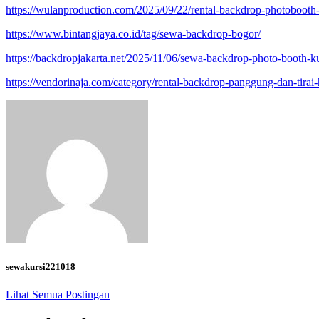
https://wulanproduction.com/2025/09/22/rental-backdrop-photobooth-
https://www.bintangjaya.co.id/tag/sewa-backdrop-bogor/
https://backdropjakarta.net/2025/11/06/sewa-backdrop-photo-booth-k
https://vendorinaja.com/category/rental-backdrop-panggung-dan-tira
sewakursi221018
Lihat Semua Postingan