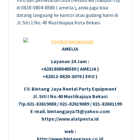
Info dan pemesanan bisa melalui wa maupun tlp
di 0818-0804-8580 ( amelia ), anda juga bisa
datang langsung ke kantor atau gudang kami di
Jl. Siti 1 No. 40 Mustikajaya Kota Bekasi.
AMELIA
Layanan 24 Jam :
+6281808048580 ( AMELIA )
+62812-8620-3076 ( EKO )
CV. Bintang Jaya Rental Party Equipment
Jl. Siti I No.40 Mustikajaya Bekasi
Tlp.021-82619088 / 021-82619089 / 021-82601199
E-mail. bintangjaya75@yahoo.com
https://www.alatpesta.id
web :
http://www.bintangjaya.co.id