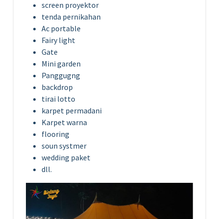
screen proyektor
tenda pernikahan
Ac portable
Fairy light
Gate
Mini garden
Panggugng
backdrop
tirai lotto
karpet permadani
Karpet warna
flooring
soun systmer
wedding paket
dll.