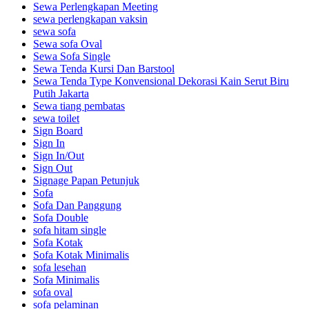
Sewa Perlengkapan Meeting
sewa perlengkapan vaksin
sewa sofa
Sewa sofa Oval
Sewa Sofa Single
Sewa Tenda Kursi Dan Barstool
Sewa Tenda Type Konvensional Dekorasi Kain Serut Biru
Putih Jakarta
Sewa tiang pembatas
sewa toilet
Sign Board
Sign In
Sign In/Out
Sign Out
Signage Papan Petunjuk
Sofa
Sofa Dan Panggung
Sofa Double
sofa hitam single
Sofa Kotak
Sofa Kotak Minimalis
sofa lesehan
Sofa Minimalis
sofa oval
sofa pelaminan