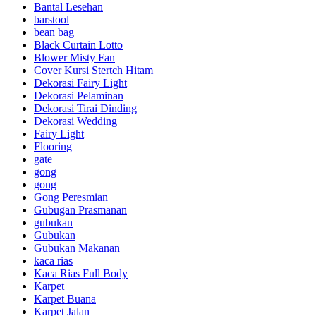
Bantal Lesehan
barstool
bean bag
Black Curtain Lotto
Blower Misty Fan
Cover Kursi Stertch Hitam
Dekorasi Fairy Light
Dekorasi Pelaminan
Dekorasi Tirai Dinding
Dekorasi Wedding
Fairy Light
Flooring
gate
gong
gong
Gong Peresmian
Gubugan Prasmanan
gubukan
Gubukan
Gubukan Makanan
kaca rias
Kaca Rias Full Body
Karpet
Karpet Buana
Karpet Jalan