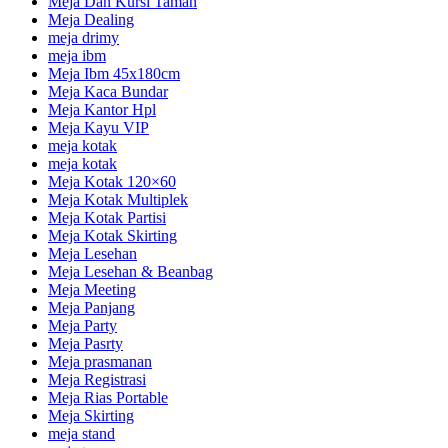
Meja Dan Kursi Taman
Meja Dealing
meja drimy
meja ibm
Meja Ibm 45x180cm
Meja Kaca Bundar
Meja Kantor Hpl
Meja Kayu VIP
meja kotak
meja kotak
Meja Kotak 120×60
Meja Kotak Multiplek
Meja Kotak Partisi
Meja Kotak Skirting
Meja Lesehan
Meja Lesehan & Beanbag
Meja Meeting
Meja Panjang
Meja Party
Meja Pasrty
Meja prasmanan
Meja Registrasi
Meja Rias Portable
Meja Skirting
meja stand