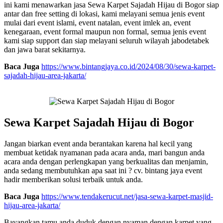
ini kami menawarkan jasa Sewa Karpet Sajadah Hijau di Bogor siap
antar dan free setting di lokasi, kami melayani semua jenis event
mulai dari event islami, event natalan, event imlek an, event
kenegaraan, event formal maupun non formal, semua jenis event
kami siap support dan siap melayani seluruh wilayah jabodetabek
dan jawa barat sekitarnya.
Baca Juga
https://www.bintangjaya.co.id/2024/08/30/sewa-karpet-
sajadah-hijau-area-jakarta/
Sewa Karpet Sajadah Hijau di Bogor
Jangan biarkan event anda berantakan karena hal kecil yang
membuat ketidak nyamanan pada acara anda, mari bangun anda
acara anda dengan perlengkapan yang berkualitas dan menjamin,
anda sedang membutuhkan apa saat ini ? cv. bintang jaya event
hadir memberikan solusi terbaik untuk anda.
Baca Juga
https://www.tendakerucut.net/jasa-sewa-karpet-masjid-
hijau-area-jakarta/
Bayangkan tamu anda duduk dengan nyaman dengan karpet yang