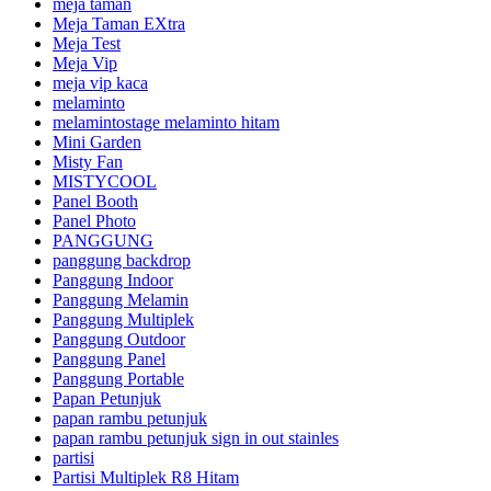
meja taman
Meja Taman EXtra
Meja Test
Meja Vip
meja vip kaca
melaminto
melamintostage melaminto hitam
Mini Garden
Misty Fan
MISTYCOOL
Panel Booth
Panel Photo
PANGGUNG
panggung backdrop
Panggung Indoor
Panggung Melamin
Panggung Multiplek
Panggung Outdoor
Panggung Panel
Panggung Portable
Papan Petunjuk
papan rambu petunjuk
papan rambu petunjuk sign in out stainles
partisi
Partisi Multiplek R8 Hitam