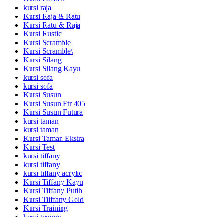
kursi raja
Kursi Raja & Ratu
Kursi Ratu & Raja
Kursi Rustic
Kursi Scramble
Kursi Scramble\
Kursi Silang
Kursi Silang Kayu
kursi sofa
kursi sofa
Kursi Susun
Kursi Susun Ftr 405
Kursi Susun Futura
kursi taman
kursi taman
Kursi Taman Ekstra
Kursi Test
kursi tiffany
kursi tiffany
kursi tiffany acrylic
Kursi Tiffany Kayu
Kursi Tiffany Putih
Kursi Tiiffany Gold
Kursi Training
kursi tunggu