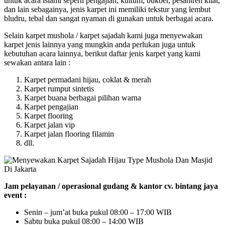
untuk acara islami seperti pengajian, kultum, bukber, pesantren kilat,
dan lain sebagainya, jenis karpet ini memiliki tekstur yang lembut
bludru, tebal dan sangat nyaman di gunakan untuk berbagai acara.
Selain karpet mushola / karpet sajadah kami juga menyewakan
karpet jenis lainnya yang mungkin anda perlukan juga untuk
kebutuhan acara lainnya, berikut daftar jenis karpet yang kami
sewakan antara lain :
Karpet permadani hijau, coklat & merah
Karpet rumput sintetis
Karpet buana berbagai pilihan warna
Karpet pengajian
Karpet flooring
Karpet jalan vip
Karpet jalan flooring filamin
dll.
Jam pelayanan / operasional gudang & kantor cv. bintang jaya
event :
Senin – jum’at buka pukul 08:00 – 17:00 WIB
Sabtu buka pukul 08:00 – 14:00 WIB