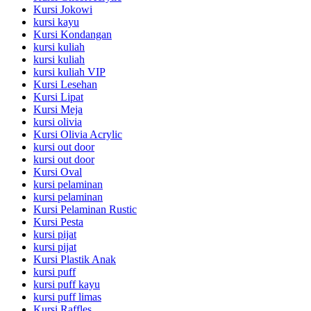
Kursi Jokowi
kursi kayu
Kursi Kondangan
kursi kuliah
kursi kuliah
kursi kuliah VIP
Kursi Lesehan
Kursi Lipat
Kursi Meja
kursi olivia
Kursi Olivia Acrylic
kursi out door
kursi out door
Kursi Oval
kursi pelaminan
kursi pelaminan
Kursi Pelaminan Rustic
Kursi Pesta
kursi pijat
kursi pijat
Kursi Plastik Anak
kursi puff
kursi puff kayu
kursi puff limas
Kursi Raffles