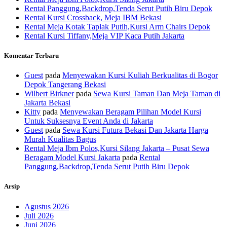
Rental Panggung,Backdrop,Tenda Serut Putih Biru Depok
Rental Kursi Crossback, Meja IBM Bekasi
Rental Meja Kotak Taplak Putih,Kursi Arm Chairs Depok
Rental Kursi Tiffany,Meja VIP Kaca Putih Jakarta
Komentar Terbaru
Guest
pada
Menyewakan Kursi Kuliah Berkualitas di Bogor
Depok Tangerang Bekasi
Wilbert Birkner
pada
Sewa Kursi Taman Dan Meja Taman di
Jakarta Bekasi
Kitty
pada
Menyewakan Beragam Pilihan Model Kursi
Untuk Suksesnya Event Anda di Jakarta
Guest
pada
Sewa Kursi Futura Bekasi Dan Jakarta Harga
Murah Kualitas Bagus
Rental Meja Ibm Polos,Kursi Silang Jakarta – Pusat Sewa
Beragam Model Kursi Jakarta
pada
Rental
Panggung,Backdrop,Tenda Serut Putih Biru Depok
Arsip
Agustus 2026
Juli 2026
Juni 2026