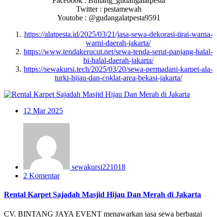
Facebook : Bintang_gudangalatpesta
Twitter : pestamewah
Youtobe : @gudangalatpesta9591
https://alatpesta.id/2025/03/21/jasa-sewa-dekorasi-tirai-warna-
warni-daerah-jakarta/
https://www.tendakerucut.net/sewa-tenda-serut-panjang-halal-
bi-halal-daerah-jakarta/
https://sewakursi.tech/2025/03/20/sewa-permadani-karpet-ala-
turki-hijau-dan-coklat-area-bekasi-jakarta/
12
Mar 2025
sewakursi221018
2 Komentar
Rental Karpet Sajadah Masjid Hijau Dan Merah di Jakarta
CV. BINTANG JAYA EVENT menawarkan jasa sewa berbagai