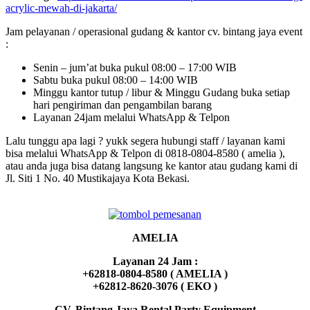
acrylic-mewah-di-jakarta/
Jam pelayanan / operasional gudang & kantor cv. bintang jaya event
:
Senin – jum’at buka pukul 08:00 – 17:00 WIB
Sabtu buka pukul 08:00 – 14:00 WIB
Minggu kantor tutup / libur & Minggu Gudang buka setiap
hari pengiriman dan pengambilan barang
Layanan 24jam melalui WhatsApp & Telpon
Lalu tunggu apa lagi ? yukk segera hubungi staff / layanan kami
bisa melalui WhatsApp & Telpon di 0818-0804-8580 ( amelia ),
atau anda juga bisa datang langsung ke kantor atau gudang kami di
Jl. Siti 1 No. 40 Mustikajaya Kota Bekasi.
AMELIA
Layanan 24 Jam :
+62818-0804-8580 ( AMELIA )
+62812-8620-3076 ( EKO )
CV. Bintang Jaya Rental Party Equipment