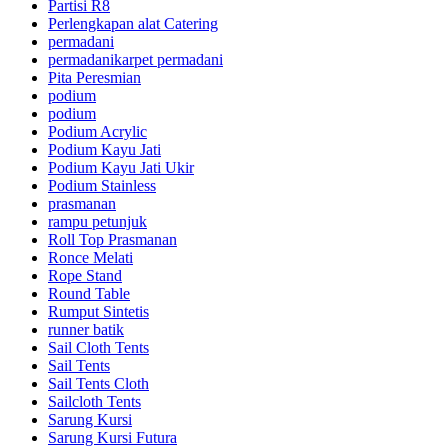
Partisi R8
Perlengkapan alat Catering
permadani
permadanikarpet permadani
Pita Peresmian
podium
podium
Podium Acrylic
Podium Kayu Jati
Podium Kayu Jati Ukir
Podium Stainless
prasmanan
rampu petunjuk
Roll Top Prasmanan
Ronce Melati
Rope Stand
Round Table
Rumput Sintetis
runner batik
Sail Cloth Tents
Sail Tents
Sail Tents Cloth
Sailcloth Tents
Sarung Kursi
Sarung Kursi Futura