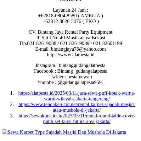
Layanan 24 Jam :
+62818-0804-8580 ( AMELIA )
+62812-8620-3076 ( EKO )
CV. Bintang Jaya Rental Party Equipment
Jl. Siti I No.40 Mustikajaya Bekasi
Tlp.021-82619088 / 021-82619089 / 021-82601199
E-mail. bintangjaya75@yahoo.com
https://www.alatpesta.id
Instagram : bintanggudangalatpesta
Facebook : Bintang_gudangalatpesta
Twitter : pestamewah
Youtobe : @gudangalatpesta9591
https://alatpesta.id/2025/03/11/jasa-sewa-puff-kotak-warna-
warni-wilayah-jakarta-tangerang/
https://www.tendakerucut.net/rental-karpet-sajadah-masjid-
atau-mushola-di-jakarta/
https://sewakursi.tech/2025/03/11/rental-round-table-cover-
putih-set-kursi-futura-area-jakarta/