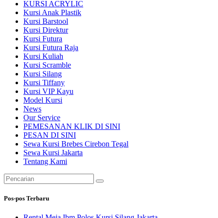
KURSI ACRYLIC
Kursi Anak Plastik
Kursi Barstool
Kursi Direktur
Kursi Futura
Kursi Futura Raja
Kursi Kuliah
Kursi Scramble
Kursi Silang
Kursi Tiffany
Kursi VIP Kayu
Model Kursi
News
Our Service
PEMESANAN KLIK DI SINI
PESAN DI SINI
Sewa Kursi Brebes Cirebon Tegal
Sewa Kursi Jakarta
Tentang Kami
Pencarian
untuk:
Pos-pos Terbaru
Rental Meja Ibm Polos,Kursi Silang Jakarta