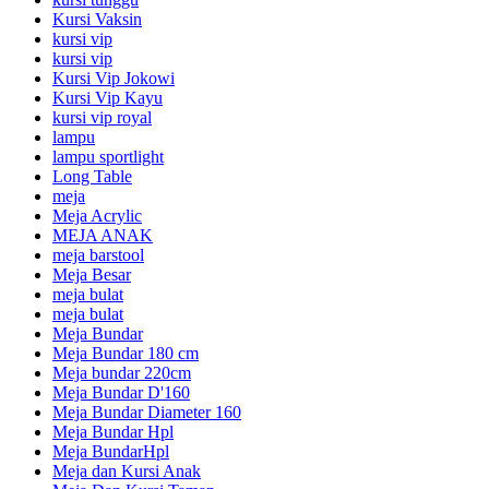
Kursi Vaksin
kursi vip
kursi vip
Kursi Vip Jokowi
Kursi Vip Kayu
kursi vip royal
lampu
lampu sportlight
Long Table
meja
Meja Acrylic
MEJA ANAK
meja barstool
Meja Besar
meja bulat
meja bulat
Meja Bundar
Meja Bundar 180 cm
Meja bundar 220cm
Meja Bundar D'160
Meja Bundar Diameter 160
Meja Bundar Hpl
Meja BundarHpl
Meja dan Kursi Anak