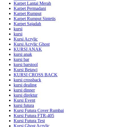
Karpet Lantai Merah
Karpet Permadani
Karpet Rumput
Karpet Rumput Sintetis
Karpet Sajadah
kursi
kursi
Kursi Acrylic
Kursi Acrylic Ghost
KURSI ANAK
kursi anak
kursi bar
kursi barstool
Kursi Betawi
KURSI CROSS BACK
kursi crossback
kursi dealing
kursi dinner
kursi direktur
Kursi Event
kursi futura
Kursi Futura Cover Rumbai
Kursi Futura FTR-405
Kursi Futura Test
Kursi Ghost Acrylic