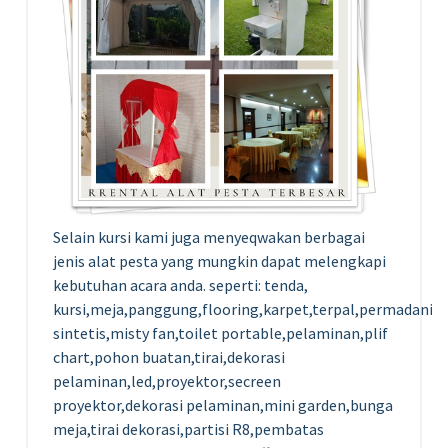
Selain kursi kami juga menyeqwakan berbagai
jenis alat pesta yang mungkin dapat melengkapi
kebutuhan acara anda. seperti: tenda,
kursi,meja,panggung,flooring,karpet,terpal,permadani,
sintetis,misty fan,toilet portable,pelaminan,plif
chart,pohon buatan,tirai,dekorasi
pelaminan,led,proyektor,secreen
proyektor,dekorasi pelaminan,mini garden,bunga
meja,tirai dekorasi,partisi R8,pembatas