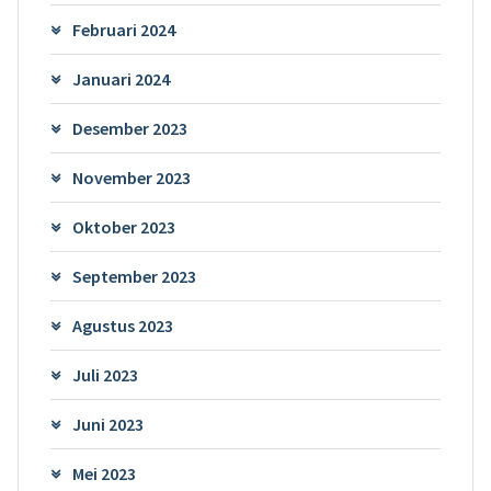
Februari 2024
Januari 2024
Desember 2023
November 2023
Oktober 2023
September 2023
Agustus 2023
Juli 2023
Juni 2023
Mei 2023