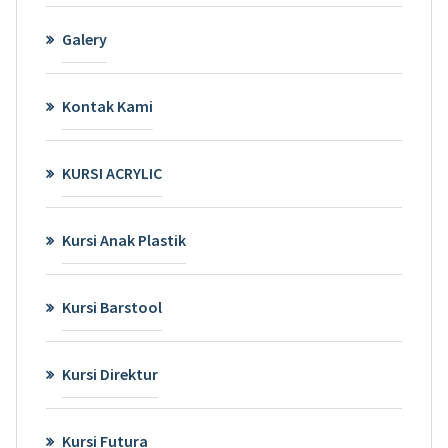
Galery
Kontak Kami
KURSI ACRYLIC
Kursi Anak Plastik
Kursi Barstool
Kursi Direktur
Kursi Futura