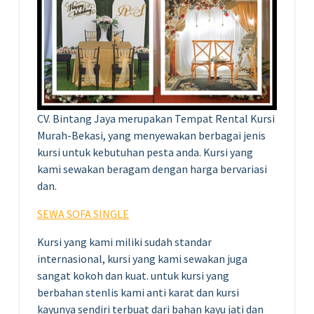
CV. Bintang Jaya merupakan Tempat Rental Kursi
Murah-Bekasi, yang menyewakan berbagai jenis
kursi untuk kebutuhan pesta anda. Kursi yang
kami sewakan beragam dengan harga bervariasi
dan.
SEWA SOFA SINGLE
Kursi yang kami miliki sudah standar
internasional, kursi yang kami sewakan juga
sangat kokoh dan kuat. untuk kursi yang
berbahan stenlis kami anti karat dan kursi
kayunya sendiri terbuat dari bahan kayu jati dan