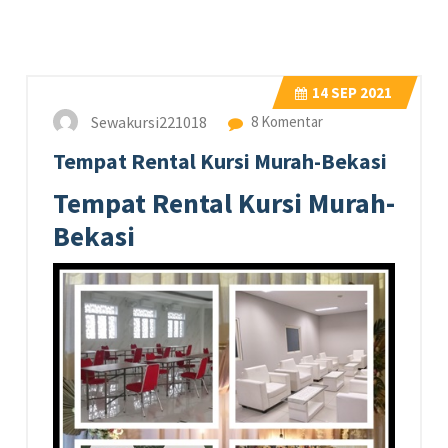
14
SEP 2021
Sewakursi221018
8 Komentar
Tempat Rental Kursi Murah-Bekasi
Tempat Rental Kursi Murah-
Bekasi