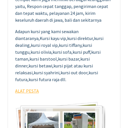
yaitu, Respon cepat tanggap, pengiriman cepat
dan tepat waktu, pelayanan 24 jam, kirim
keseluruh daerah di jawa, bali dan sekitarnya
Adapun kursi yang kami sewakan
diantaranya,Kursi kayu vip,kursi direktur,kursi
dealing,kursi royal vip,kursi tiffany,kursi
tunggu,kursi olivia,kursi sofa,kursi puff,kursi
taman,kursi barstool,kursi bazar,kursi
dinner,kursi betawi,kursi pijat atau kursi
relaksasi,kursi syahrini,kursi out door,kursi
futura,kursi futura raja dll.
ALAT PESTA