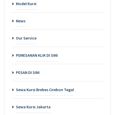
Model Kursi
News
Our Service
PEMESANAN KLIK DI SINI
PESAN DI SINI
Sewa Kursi Brebes Cirebon Tegal
Sewa Kursi Jakarta