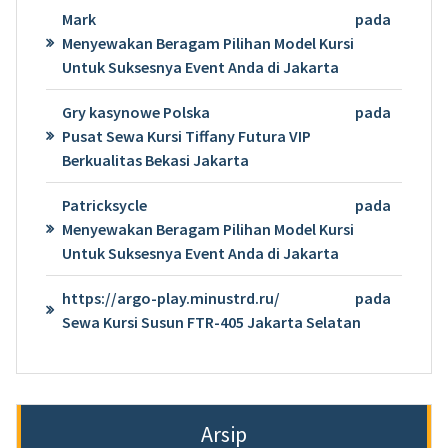
Mark
pada
Menyewakan Beragam Pilihan Model Kursi
Untuk Suksesnya Event Anda di Jakarta
Gry kasynowe Polska
pada
Pusat Sewa Kursi Tiffany Futura VIP
Berkualitas Bekasi Jakarta
Patricksycle
pada
Menyewakan Beragam Pilihan Model Kursi
Untuk Suksesnya Event Anda di Jakarta
https://argo-play.minustrd.ru/
pada
Sewa Kursi Susun FTR-405 Jakarta Selatan
Arsip