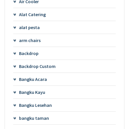
Air Cooler
Alat Catering
alat pesta
arm chairs
Backdrop
Backdrop Custom
Bangku Acara
Bangku Kayu
Bangku Lesehan
bangku taman