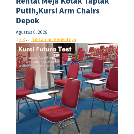
Rental Meja Kotak Taplak
Putih,Kursi Arm Chairs
Depok
Agustus 6, 2026
1
2
3
…
438
Laman Berikutnya