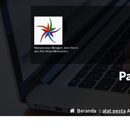
Lewati
ke
konten
Menyewakan Beragam Jenis Kursi
dan Alat Pesta Berkualitas
P
Beranda
::
alat pesta
A