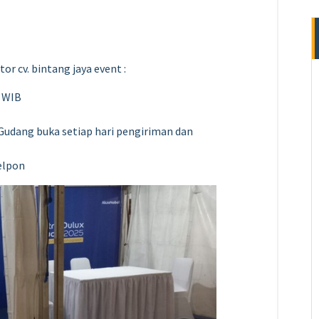
r cv. bintang jaya event :
0 WIB
 Gudang buka setiap hari pengiriman dan
elpon