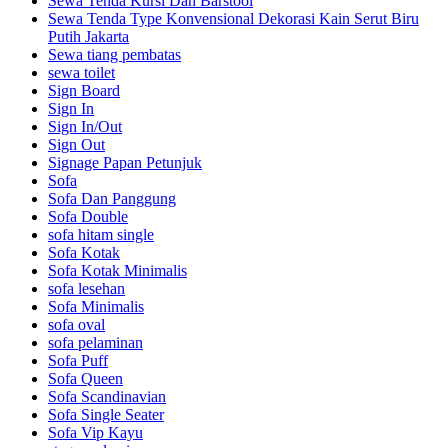
Sewa Tenda Kursi Dan Barstool
Sewa Tenda Type Konvensional Dekorasi Kain Serut Biru
Putih Jakarta
Sewa tiang pembatas
sewa toilet
Sign Board
Sign In
Sign In/Out
Sign Out
Signage Papan Petunjuk
Sofa
Sofa Dan Panggung
Sofa Double
sofa hitam single
Sofa Kotak
Sofa Kotak Minimalis
sofa lesehan
Sofa Minimalis
sofa oval
sofa pelaminan
Sofa Puff
Sofa Queen
Sofa Scandinavian
Sofa Single Seater
Sofa Vip Kayu