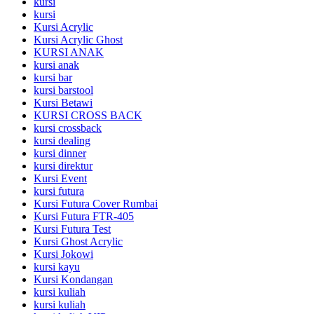
kursi
kursi
Kursi Acrylic
Kursi Acrylic Ghost
KURSI ANAK
kursi anak
kursi bar
kursi barstool
Kursi Betawi
KURSI CROSS BACK
kursi crossback
kursi dealing
kursi dinner
kursi direktur
Kursi Event
kursi futura
Kursi Futura Cover Rumbai
Kursi Futura FTR-405
Kursi Futura Test
Kursi Ghost Acrylic
Kursi Jokowi
kursi kayu
Kursi Kondangan
kursi kuliah
kursi kuliah