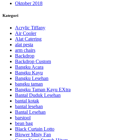
Oktober 2018
Kategori
Acrylic Tiffany
Air Cooler
Alat Catering
alat pesta
arm chairs
Backdrop
Backdrop Custom
Bangku Acara
Bangku Kayu
Bangku Lesehan
bangku taman
Bangku Taman Kayu EXtra
Bantal Duduk Lesehan
bantal kotak
bantal lesehan
Bantal Lesehan
barstool
bean bag
Black Curtain Lotto
Blower Misty Fan