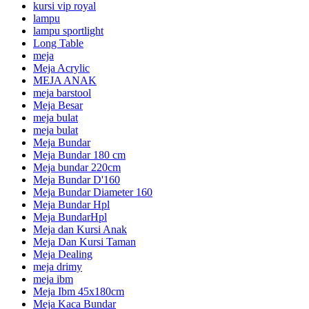
kursi vip royal
lampu
lampu sportlight
Long Table
meja
Meja Acrylic
MEJA ANAK
meja barstool
Meja Besar
meja bulat
meja bulat
Meja Bundar
Meja Bundar 180 cm
Meja bundar 220cm
Meja Bundar D'160
Meja Bundar Diameter 160
Meja Bundar Hpl
Meja BundarHpl
Meja dan Kursi Anak
Meja Dan Kursi Taman
Meja Dealing
meja drimy
meja ibm
Meja Ibm 45x180cm
Meja Kaca Bundar