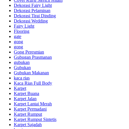
Cover Kursi Stertch Hitam
Dekorasi Fairy Light
Dekorasi Pelaminan
Dekorasi Tirai Dinding
Dekorasi Wedding
Fairy Light
Flooring
gate
gong
gong
Gong Peresmian
Gubugan Prasmanan
gubukan
Gubukan
Gubukan Makanan
kaca rias
Kaca Rias Full Body
Karpet
Karpet Buana
Karpet Jalan
Karpet Lantai Merah
Karpet Permadani
Karpet Rumput
Karpet Rumput Sintetis
Karpet Sajadah