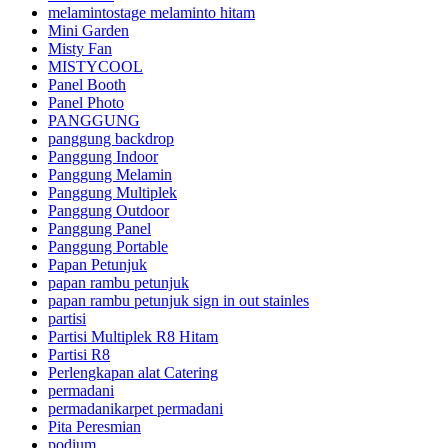
melamintostage melaminto hitam
Mini Garden
Misty Fan
MISTYCOOL
Panel Booth
Panel Photo
PANGGUNG
panggung backdrop
Panggung Indoor
Panggung Melamin
Panggung Multiplek
Panggung Outdoor
Panggung Panel
Panggung Portable
Papan Petunjuk
papan rambu petunjuk
papan rambu petunjuk sign in out stainles
partisi
Partisi Multiplek R8 Hitam
Partisi R8
Perlengkapan alat Catering
permadani
permadanikarpet permadani
Pita Peresmian
podium