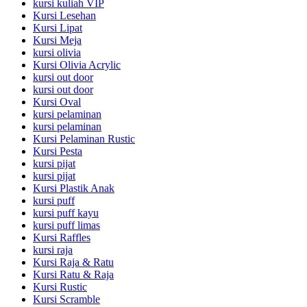
kursi kuliah VIP
Kursi Lesehan
Kursi Lipat
Kursi Meja
kursi olivia
Kursi Olivia Acrylic
kursi out door
kursi out door
Kursi Oval
kursi pelaminan
kursi pelaminan
Kursi Pelaminan Rustic
Kursi Pesta
kursi pijat
kursi pijat
Kursi Plastik Anak
kursi puff
kursi puff kayu
kursi puff limas
Kursi Raffles
kursi raja
Kursi Raja & Ratu
Kursi Ratu & Raja
Kursi Rustic
Kursi Scramble