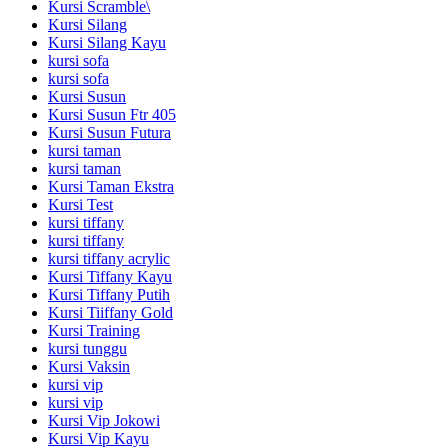
Kursi Scramble\
Kursi Silang
Kursi Silang Kayu
kursi sofa
kursi sofa
Kursi Susun
Kursi Susun Ftr 405
Kursi Susun Futura
kursi taman
kursi taman
Kursi Taman Ekstra
Kursi Test
kursi tiffany
kursi tiffany
kursi tiffany acrylic
Kursi Tiffany Kayu
Kursi Tiffany Putih
Kursi Tiiffany Gold
Kursi Training
kursi tunggu
Kursi Vaksin
kursi vip
kursi vip
Kursi Vip Jokowi
Kursi Vip Kayu