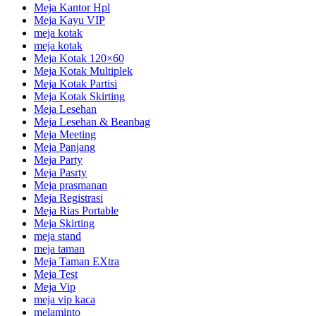
Meja Kantor Hpl
Meja Kayu VIP
meja kotak
meja kotak
Meja Kotak 120×60
Meja Kotak Multiplek
Meja Kotak Partisi
Meja Kotak Skirting
Meja Lesehan
Meja Lesehan & Beanbag
Meja Meeting
Meja Panjang
Meja Party
Meja Pasrty
Meja prasmanan
Meja Registrasi
Meja Rias Portable
Meja Skirting
meja stand
meja taman
Meja Taman EXtra
Meja Test
Meja Vip
meja vip kaca
melaminto