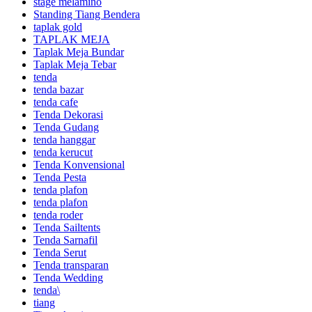
stage melamino
Standing Tiang Bendera
taplak gold
TAPLAK MEJA
Taplak Meja Bundar
Taplak Meja Tebar
tenda
tenda bazar
tenda cafe
Tenda Dekorasi
Tenda Gudang
tenda hanggar
tenda kerucut
Tenda Konvensional
Tenda Pesta
tenda plafon
tenda plafon
tenda roder
Tenda Sailtents
Tenda Sarnafil
Tenda Serut
Tenda transparan
Tenda Wedding
tenda\
tiang