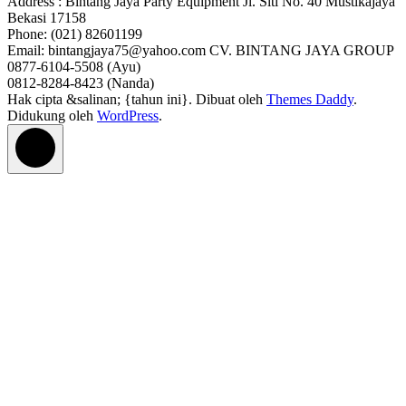
Address : Bintang Jaya Party Equipment Jl. Siti No. 40 Mustikajaya
Bekasi 17158
Phone: (021) 82601199
Email: bintangjaya75@yahoo.com CV. BINTANG JAYA GROUP
0877-6104-5508 (Ayu)
0812-8284-8423 (Nanda)
Hak cipta &salinan; {tahun ini}. Dibuat oleh
Themes Daddy
.
Didukung oleh
WordPress
.