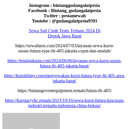
Instagram : bintanggudangalatpesta
Facebook : Bintang_gudangalatpesta
Twitter : pestamewah
Youtobe : @gudangalatpesta9591
Sewa Sail Cloth Tents Terbaru 2024 Di
Depok Jawa Barat
https://sewalinen.com/2024/07/03/layanan-sewa-kursi-
susun-futura-type-ftr-405-jakarta-cepat-dan-mudah/
https://tendajakarta.com/2024/06/06/layanan-sewa-kursi-susun-
futura-ftr-405-jakarta-barat/
https://kursitifany.com/menyewakan-kursi-futura-type-ftr-405-area-
jakarta-barat/
https://bintangeventequipment.rentals/futura-ftr-405/
https://kursiacrylic.rentals/2023/10/16/sewa-kursi-futura-kawasan-
industri-terpadu-indonesia-china-bekasi/