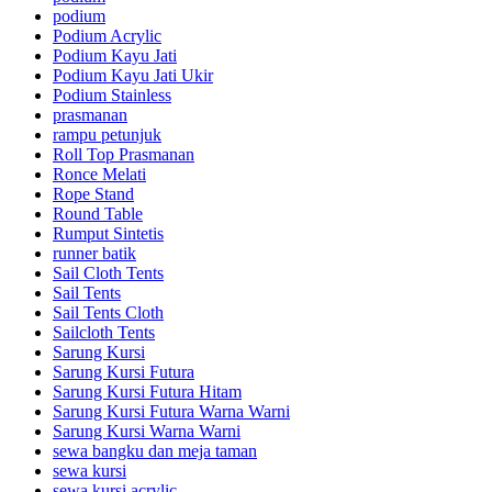
podium
Podium Acrylic
Podium Kayu Jati
Podium Kayu Jati Ukir
Podium Stainless
prasmanan
rampu petunjuk
Roll Top Prasmanan
Ronce Melati
Rope Stand
Round Table
Rumput Sintetis
runner batik
Sail Cloth Tents
Sail Tents
Sail Tents Cloth
Sailcloth Tents
Sarung Kursi
Sarung Kursi Futura
Sarung Kursi Futura Hitam
Sarung Kursi Futura Warna Warni
Sarung Kursi Warna Warni
sewa bangku dan meja taman
sewa kursi
sewa kursi acrylic