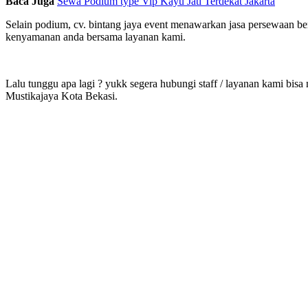
Baca Juga
Sewa Podium type Vip Kayu Jati Terdekat Jakarta
Selain podium, cv. bintang jaya event menawarkan jasa persewaan berb
kenyamanan anda bersama layanan kami.
Lalu tunggu apa lagi ? yukk segera hubungi staff / layanan kami bisa
Mustikajaya Kota Bekasi.