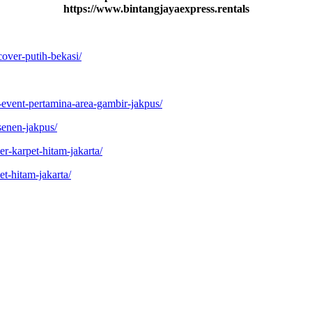
https://www.bintangjayaexpress.rentals
cover-putih-bekasi/
event-pertamina-area-gambir-jakpus/
senen-jakpus/
r-karpet-hitam-jakarta/
t-hitam-jakarta/