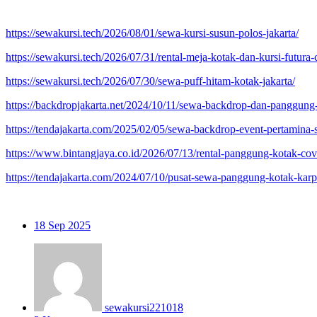
https://sewakursi.tech/2026/08/01/sewa-kursi-susun-polos-jakarta/
https://sewakursi.tech/2026/07/31/rental-meja-kotak-dan-kursi-futura-
https://sewakursi.tech/2026/07/30/sewa-puff-hitam-kotak-jakarta/
https://backdropjakarta.net/2024/10/11/sewa-backdrop-dan-panggung-
https://tendajakarta.com/2025/02/05/sewa-backdrop-event-pertamina-
https://www.bintangjaya.co.id/2026/07/13/rental-panggung-kotak-cove
https://tendajakarta.com/2024/07/10/pusat-sewa-panggung-kotak-karpe
18
Sep 2025
sewakursi221018