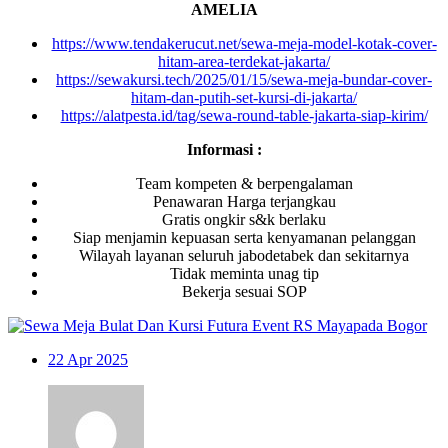
AMELIA
https://www.tendakerucut.net/sewa-meja-model-kotak-cover-
hitam-area-terdekat-jakarta/
https://sewakursi.tech/2025/01/15/sewa-meja-bundar-cover-
hitam-dan-putih-set-kursi-di-jakarta/
https://alatpesta.id/tag/sewa-round-table-jakarta-siap-kirim/
Informasi :
Team kompeten & berpengalaman
Penawaran Harga terjangkau
Gratis ongkir s&k berlaku
Siap menjamin kepuasan serta kenyamanan pelanggan
Wilayah layanan seluruh jabodetabek dan sekitarnya
Tidak meminta unag tip
Bekerja sesuai SOP
22
Apr 2025