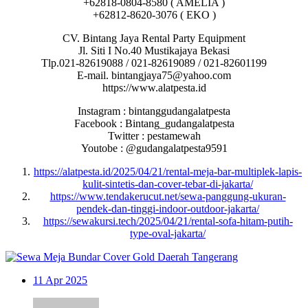
+62818-0804-8580 ( AMELIA )
+62812-8620-3076 ( EKO )
CV. Bintang Jaya Rental Party Equipment
Jl. Siti I No.40 Mustikajaya Bekasi
Tlp.021-82619088 / 021-82619089 / 021-82601199
E-mail. bintangjaya75@yahoo.com
https://www.alatpesta.id
Instagram : bintanggudangalatpesta
Facebook : Bintang_gudangalatpesta
Twitter : pestamewah
Youtobe : @gudangalatpesta9591
https://alatpesta.id/2025/04/21/rental-meja-bar-multiplek-lapis-
kulit-sintetis-dan-cover-tebar-di-jakarta/
https://www.tendakerucut.net/sewa-panggung-ukuran-
pendek-dan-tinggi-indoor-outdoor-jakarta/
https://sewakursi.tech/2025/04/21/rental-sofa-hitam-putih-
type-oval-jakarta/
11
Apr 2025