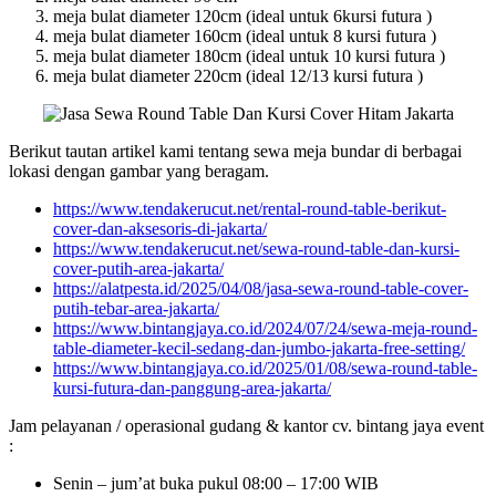
meja bulat diameter 120cm (ideal untuk 6kursi futura )
meja bulat diameter 160cm (ideal untuk 8 kursi futura )
meja bulat diameter 180cm (ideal untuk 10 kursi futura )
meja bulat diameter 220cm (ideal 12/13 kursi futura )
Berikut tautan artikel kami tentang sewa meja bundar di berbagai
lokasi dengan gambar yang beragam.
https://www.tendakerucut.net/rental-round-table-berikut-
cover-dan-aksesoris-di-jakarta/
https://www.tendakerucut.net/sewa-round-table-dan-kursi-
cover-putih-area-jakarta/
https://alatpesta.id/2025/04/08/jasa-sewa-round-table-cover-
putih-tebar-area-jakarta/
https://www.bintangjaya.co.id/2024/07/24/sewa-meja-round-
table-diameter-kecil-sedang-dan-jumbo-jakarta-free-setting/
https://www.bintangjaya.co.id/2025/01/08/sewa-round-table-
kursi-futura-dan-panggung-area-jakarta/
Jam pelayanan / operasional gudang & kantor cv. bintang jaya event
:
Senin – jum’at buka pukul 08:00 – 17:00 WIB