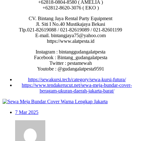
+62818-0804-8580 ( AMELIA )
+62812-8620-3076 ( EKO )
CV. Bintang Jaya Rental Party Equipment
Jl. Siti I No.40 Mustikajaya Bekasi
Tlp.021-82619088 / 021-82619089 / 021-82601199
E-mail. bintangjaya75@yahoo.com
https://www.alatpesta.id
Instagram : bintanggudangalatpesta
Facebook : Bintang_gudangalatpesta
Twitter : pestamewah
Youtobe : @gudangalatpesta9591
https://sewakursi.tech/category/sewa-kursi-futura/
https://www.tendakerucut.net/sewa-meja-bundar-cover-
beragam-ukuran-daerah-jakarta-barat/
7
Mar 2025