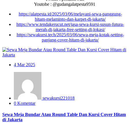
Youtobe : @gudangalatpesta9591
https://alatpesta.id/2025/03/06/melayani-sewa-panggung-
hitam-melaminto-dan-karpet-di-jakarta/
https://www.tendakerucut.net/jasa-sewa-kursi-susun-futura-
merah-di-jakarta-free-setting-di-lokasi/
https://sewakursi.tech/2025/03/06/sewa-meja-kotak-setting-
panjang-cover-hitam-di-jakarta/
4
Mar 2025
sewakursi221018
0 Komentar
Sewa Meja Bundar Atau Round Table Dan Kursi Cover Hitam
di Jakarta