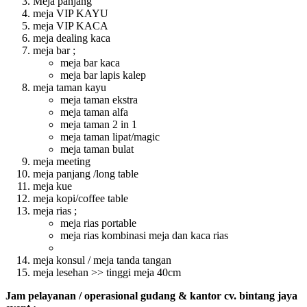
Meja panjang
meja VIP KAYU
meja VIP KACA
meja dealing kaca
meja bar ;
meja bar kaca
meja bar lapis kalep
meja taman kayu
meja taman ekstra
meja taman alfa
meja taman 2 in 1
meja taman lipat/magic
meja taman bulat
meja meeting
meja panjang /long table
meja kue
meja kopi/coffee table
meja rias ;
meja rias portable
meja rias kombinasi meja dan kaca rias
meja konsul / meja tanda tangan
meja lesehan >> tinggi meja 40cm
Jam pelayanan / operasional gudang & kantor cv. bintang jaya