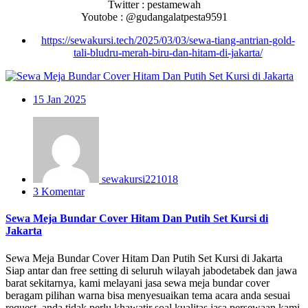
Twitter : pestamewah
Youtobe : @gudangalatpesta9591
https://sewakursi.tech/2025/03/03/sewa-tiang-antrian-gold-
tali-bludru-merah-biru-dan-hitam-di-jakarta/
15
Jan 2025
sewakursi221018
3 Komentar
Sewa Meja Bundar Cover Hitam Dan Putih Set Kursi di
Jakarta
Sewa Meja Bundar Cover Hitam Dan Putih Set Kursi di Jakarta
Siap antar dan free setting di seluruh wilayah jabodetabek dan jawa
barat sekitarnya, kami melayani jasa sewa meja bundar cover
beragam pilihan warna bisa menyesuaikan tema acara anda sesuai
request, anda tidak perlu khawatir soal kualitas jasa persewaan kami.