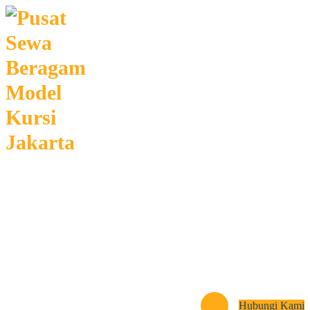
Lewati
ke
konten
Menyewakan Beragam Jenis Kursi dan Alat Pesta Berkualitas
Beranda
News
Tentang Kami
Galery
Hubungi Kami