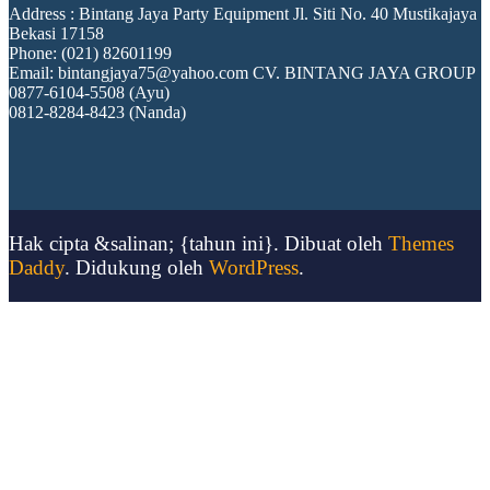
Address : Bintang Jaya Party Equipment Jl. Siti No. 40 Mustikajaya
Bekasi 17158
Phone: (021) 82601199
Email: bintangjaya75@yahoo.com CV. BINTANG JAYA GROUP
0877-6104-5508 (Ayu)
0812-8284-8423 (Nanda)
Hak cipta &salinan; {tahun ini}. Dibuat oleh
Themes
Daddy
. Didukung oleh
WordPress
.