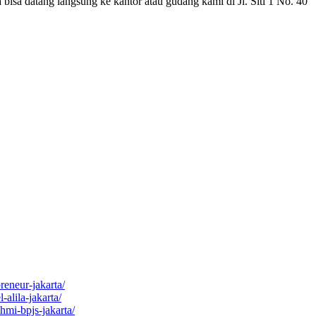
bisa datang langsung ke kantor atau gudang kami di Jl. Siti 1 No. 40
reneur-jakarta/
alila-jakarta/
hmi-bpjs-jakarta/