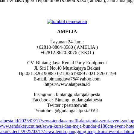
lalui WhatsApp & Telpon di 0818-0804-8580 ( amelia ), atau anda juga 
AMELIA
Layanan 24 Jam :
+62818-0804-8580 ( AMELIA )
+62812-8620-3076 ( EKO )
CV. Bintang Jaya Rental Party Equipment
Jl. Siti I No.40 Mustikajaya Bekasi
Tlp.021-82619088 / 021-82619089 / 021-82601199
E-mail. bintangjaya75@yahoo.com
https://www.alatpesta.id
Instagram : bintanggudangalatpesta
Facebook : Bintang_gudangalatpesta
Twitter : pestamewah
Youtobe : @gudangalatpesta9591
alatpesta.id/2025/03/17/sewa-tenda-sarnafil-dan-tenda-serut-event-sociop
/www.tendakerucut.net/sewa-kursi-dan-meja-bundar-d180cm-event-hotel-
wakursi.tech/2025/03/17/sewa-tenda-panggung-meja-kursi-event-silatura