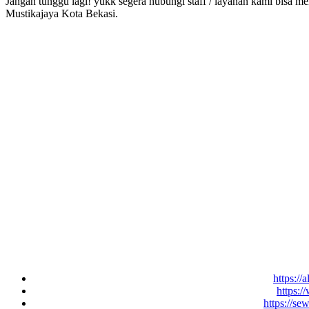
Jangan tunggu lagi! yukk segera hubungi staff / layanan kami bisa me
Mustikajaya Kota Bekasi.
https://
https:/
https://se