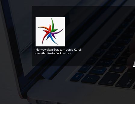
Lewati
ke
konten
Menyewakan Beragam Jenis Kursi
dan Alat Pesta Berkualitas