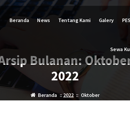
Beranda
News
Tentang Kami
Galery
PES
Sewa Kur
Arsip Bulanan: Oktobe
2022
Beranda
::
2022
::
Oktober