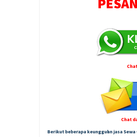
PESAN 
Chat
Chat d
Bегіkut bеbегара kеungguӏаn јаѕа Sеwа 