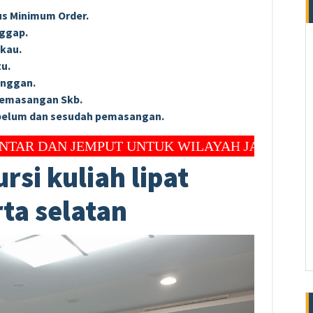
us Minimum Order.
nggap.
gkаu.
u.
anggan.
Pemasangan Skb.
ebelum dan sesudah pemasangan.
JEMPUT UNTUK WILAYAH JAKARTA, DEPOK DAN
rsi kuliah lipat
rta selatan