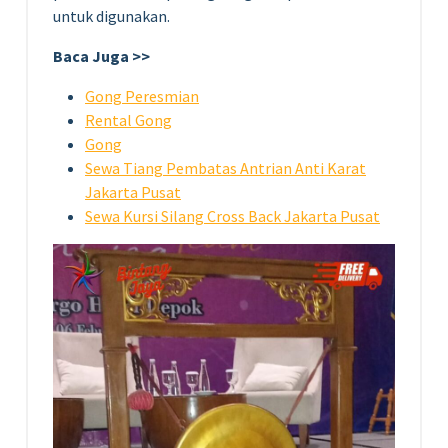
untuk digunakan.
Baca Juga >>
Gong Peresmian
Rental Gong
Gong
Sewa Tiang Pembatas Antrian Anti Karat
Jakarta Pusat
Sewa Kursi Silang Cross Back Jakarta Pusat