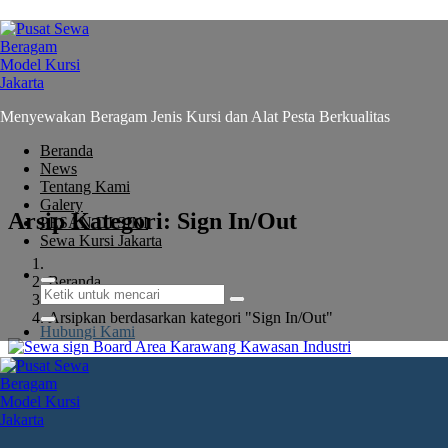
Lewati
ke
konten
Menyewakan Beragam Jenis Kursi dan Alat Pesta Berkualitas
Beranda
News
Tentang Kami
Galery
Arsip Kategori: Sign In/Out
PESAN DI SINI
Sewa Kursi Jakarta
Beranda
::
Arsipkan berdasarkan kategori "Sign In/Out"
Hubungi Kami
25
Apr 2024