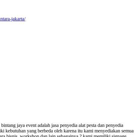
tara-jakarta/
bintang jaya event adalah jasa penyedia alat pesta dan penyedia
liki kebutuhan yang berbeda oleh karena itu kami menyediakan semua
ra bisnis, workshop dan lain sebagainya ? kami memiliki signage