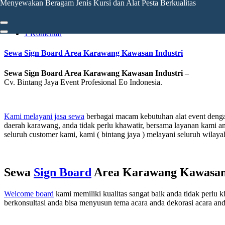
Menyewakan Beragam Jenis Kursi dan Alat Pesta Berkualitas
sewakursi221018
1 Komentar
Sewa Sign Board Area Karawang Kawasan Industri
Sewa Sign Board Area Karawang Kawasan Industri –
Cv. Bintang Jaya Event Profesional Eo Indonesia.
Kami melayani jasa sewa
berbagai macam kebutuhan alat event denga
daerah karawang, anda tidak perlu khawatir, bersama layanan kami
seluruh customer kami, kami ( bintang jaya ) melayani seluruh wilaya
Sewa
Sign Board
Area Karawang Kawasan 
Welcome board
kami memiliki kualitas sangat baik anda tidak perlu 
berkonsultasi anda bisa menyusun tema acara anda dekorasi acara anda