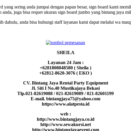
 yang sering anda jumpai dengan papan besar, sign board kami memilik
an anda, juga bisa requet ukuran sign board jumbo yang bintang jaya mil
bih dahulu, anda bisa hubungi staff layanan kami dapat melalui wa mau
SHEILA
Layanan 24 Jam :
+6281808048580 ( Sheila )
+62812-8620-3076 ( EKO )
CV. Bintang Jaya Rental Party Equipment
Jl. Siti I No.40 Mustikajaya Bekasi
Tlp.021-82619088 / 021-82619089 / 021-82601199
E-mail. bintangjaya75@yahoo.com
https://www.alatpesta.id
web :
http://www.bintangjaya.co.id
http://www.sewakursi.net
http://www.bintangjayaevent.com