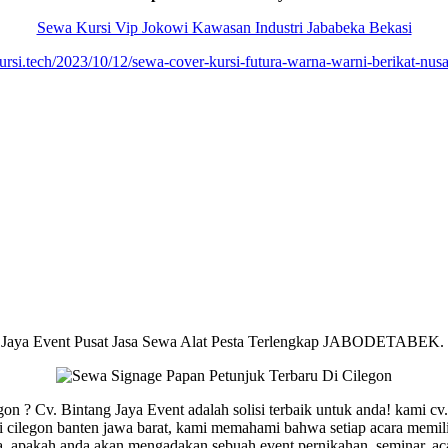
Sewa Kursi Vip Jokowi Kawasan Industri Jababeka Bekasi
kursi.tech/2023/10/12/sewa-cover-kursi-futura-warna-warni-berikat-nusan
 Jaya Event Pusat Jasa Sewa Alat Pesta Terlengkap JABODETABEK.
n ? Cv. Bintang Jaya Event adalah solisi terbaik untuk anda! kami cv. 
 di cilegon banten jawa barat, kami memahami bahwa setiap acara memi
, apakah anda akan mengadakan sebuah event pernikahan, seminar, aca