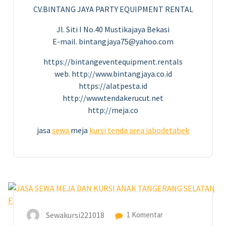
CV.BINTANG JAYA PARTY EQUIPMENT RENTAL
Jl. Siti I No.40 Mustikajaya Bekasi
E-mail. bintangjaya75@yahoo.com
https://bintangeventequipment.rentals
web. http://www.bintangjaya.co.id
https://alatpesta.id
http://www.tendakerucut.net
http://meja.co
jasa
sewa
meja
kursi
tenda
area
jabodetabek
19
JUN 2023
Sewakursi221018
1 Komentar