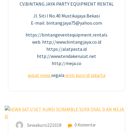
CV.BINTANG JAYA PARTY EQUIPMENT RENTAL
Jl. Siti I No.40 Mustikajaya Bekasi
E-mail. bintangjaya75@yahoo.com
https://bintangeventequipment.rentals
web. http://www.bintangjaya.co.id
https://alatpesta.id
http://www.tendakerucut.net
http://meja.co
pusat
sewa
segala
jenis
kursi
di jakarta
26
JUL 2023
Sewakursi221018
0 Komentar