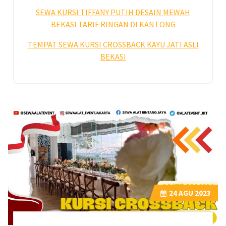
SEWA KURSI TIFFANY PUTIH DESAIN MEWAH
BEKASI TARIF RINGAN DI KANTONG
TEMPAT SEWA KURSI CROSSBACK KAYU JATI ASLI
BEKASI
24
AGU 2023