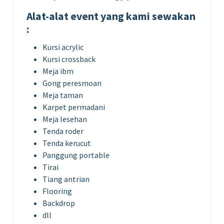
Alat-alat event yang kami sewakan
:
Kursi acrylic
Kursi crossback
Meja ibm
Gong peresmoan
Meja taman
Karpet permadani
Meja lesehan
Tenda roder
Tenda kerucut
Panggung portable
Tirai
Tiang antrian
Flooring
Backdrop
dll