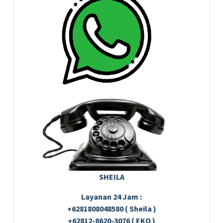
SHEILA
Layanan 24 Jam :
+6281808048580 ( Sheila )
+62812-8620-3076 ( EKO )