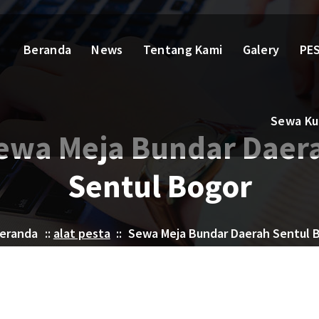
Beranda
News
Tentang Kami
Galery
PES
Sewa Kur
ewa Meja Bundar Daer
Sentul Bogor
eranda
::
alat pesta
::
Sewa Meja Bundar Daerah Sentul 