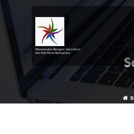
Lewati
ke
konten
Menyewakan Beragam Jenis Kursi
dan Alat Pesta Berkualitas
S
B