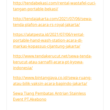
http://tendabekasi.com/rental-wastafel-cuci-
tangan-portable-bekasi/
http://tendajakarta.com/2021/07/06/sewa-
tenda-plafon-acara-rs-royal-jakarta/
https://alatpesta.id/2021/07/06/rental-
portable-hand-wash-station-acara-di-
markas-kopassus-cijantung-jakarta/
http://www.tendakerucut.net/sewa-tenda-
kerucut-atau-sarnafil-acara-pt-kyowa-
indonesia/
http://www.bintangjaya.co.id/sewa-ruang-
atau-bilik-vaksin-acara-bapindo-jakarta/
Sewa Tiang Pembatas Antrian Stainless
Event PT.Akebono
7
JUL 2021