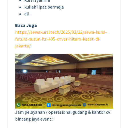
kuliah lipat bermeja
dll.
Baca Juga
https://sewakursi.tech/2025/02/22/sewa-kursi-
futura-susun-ftr-405-cover-hitam-ketat-di-
jakarta/
Jam pelayanan / operasional gudang & kantor cv.
bintang jaya event :