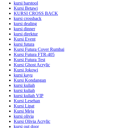
kursi barstool
Kursi Betawi
KURSI CROSS BACK
kursi crossback
kursi dealing
kursi dinner
kursi direktur
Kursi Event
kursi futura
Kursi Futura Cover Rumbai
Kursi Futura FTR-405
Kursi Futura Test
Kursi Ghost Acrylic
Kursi Jokowi
kursi kayu
Kursi Kondangan
kursi kuliah
kursi kuliah
kursi kuliah VIP
Kursi Lesehan
Kursi Lipat
Kursi Meja
kursi olivia
Kursi Olivia Acrylic
kursi out door