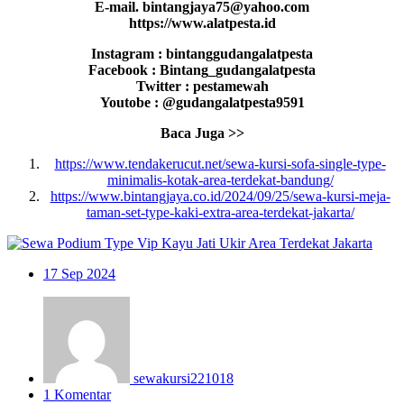
E-mail. bintangjaya75@yahoo.com
https://www.alatpesta.id
Instagram : bintanggudangalatpesta
Facebook : Bintang_gudangalatpesta
Twitter : pestamewah
Youtobe : @gudangalatpesta9591
Baca Juga >>
https://www.tendakerucut.net/sewa-kursi-sofa-single-type-
minimalis-kotak-area-terdekat-bandung/
https://www.bintangjaya.co.id/2024/09/25/sewa-kursi-meja-
taman-set-type-kaki-extra-area-terdekat-jakarta/
17
Sep 2024
sewakursi221018
1 Komentar