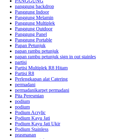
PANGGUNG
panggung backdrop
Panggung Indoor
Panggung Melamin
Panggung Multiplek
Panggung Outdoor
Panggung Panel
Panggung Portable
Papan Petunjuk
papan rambu petunjuk
papan rambu petunjuk sign in out stainles
partisi
Partisi Multiplek R8 Hitam
Partisi R8
Perlengkapan alat Catering
permadani
permadanikarpet permadani
Pita Peresmian
podium
podium
Podium Acrylic
Podium Kayu Jati
Podium Kayu Jati Ukir
Podium Stainless
prasmanan