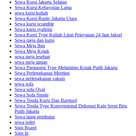
Sewa Kursi Jakarta Selatan
Sewa Kursi Kebayoran Lama
sewa kursi kuliah
Sewa Kursi Rustic Jakarta Utara
Sewa kursi scramble
Sewa kursi syahrini
Sewa Kursi Type Kuliah Lipat Pelayanan 24 Jam Jaksel
Sewa meja dan kursi
Sewa Meja Ibm
Sewa Meja Kotak
sewa meja lesehan
sewa meja taman
Sewa Panggung Type Melaminto Kotak Putih Jakarta
Sewa Perlengkapan Meeting
sewa perlengkapan vaksin
sewa sofa
Sewa sofa Oval
Sewa Sofa Single
Sewa Tenda Kursi Dan Barstool
Sewa Tenda Type Konvensional Dekorasi Kain Serut Biru
Putih Jakarta
Sewa tiang pembatas
sewa toilet
Sign Board
Sign In