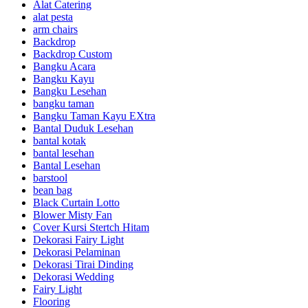
Alat Catering
alat pesta
arm chairs
Backdrop
Backdrop Custom
Bangku Acara
Bangku Kayu
Bangku Lesehan
bangku taman
Bangku Taman Kayu EXtra
Bantal Duduk Lesehan
bantal kotak
bantal lesehan
Bantal Lesehan
barstool
bean bag
Black Curtain Lotto
Blower Misty Fan
Cover Kursi Stertch Hitam
Dekorasi Fairy Light
Dekorasi Pelaminan
Dekorasi Tirai Dinding
Dekorasi Wedding
Fairy Light
Flooring