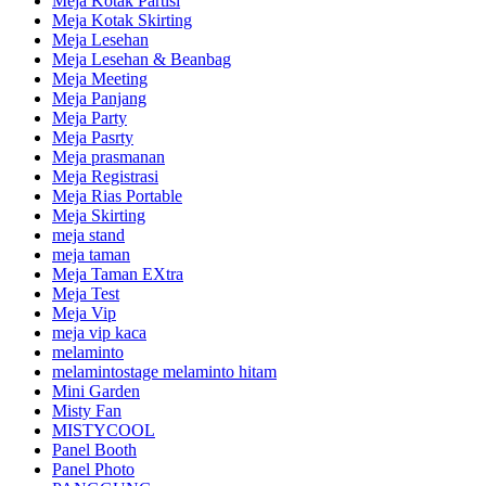
Meja Kotak Partisi
Meja Kotak Skirting
Meja Lesehan
Meja Lesehan & Beanbag
Meja Meeting
Meja Panjang
Meja Party
Meja Pasrty
Meja prasmanan
Meja Registrasi
Meja Rias Portable
Meja Skirting
meja stand
meja taman
Meja Taman EXtra
Meja Test
Meja Vip
meja vip kaca
melaminto
melamintostage melaminto hitam
Mini Garden
Misty Fan
MISTYCOOL
Panel Booth
Panel Photo