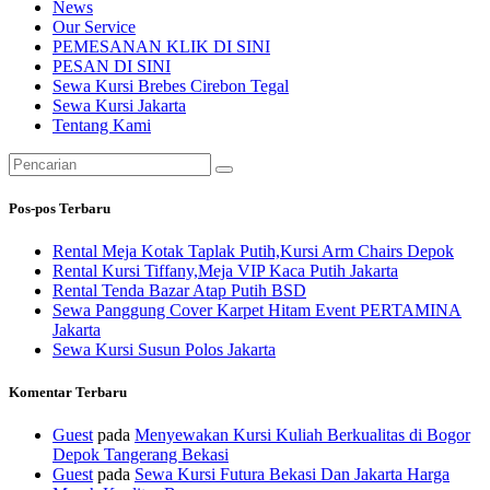
News
Our Service
PEMESANAN KLIK DI SINI
PESAN DI SINI
Sewa Kursi Brebes Cirebon Tegal
Sewa Kursi Jakarta
Tentang Kami
Pencarian
untuk:
Pos-pos Terbaru
Rental Meja Kotak Taplak Putih,Kursi Arm Chairs Depok
Rental Kursi Tiffany,Meja VIP Kaca Putih Jakarta
Rental Tenda Bazar Atap Putih BSD
Sewa Panggung Cover Karpet Hitam Event PERTAMINA
Jakarta
Sewa Kursi Susun Polos Jakarta
Komentar Terbaru
Guest
pada
Menyewakan Kursi Kuliah Berkualitas di Bogor
Depok Tangerang Bekasi
Guest
pada
Sewa Kursi Futura Bekasi Dan Jakarta Harga