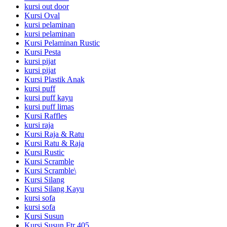
kursi out door
Kursi Oval
kursi pelaminan
kursi pelaminan
Kursi Pelaminan Rustic
Kursi Pesta
kursi pijat
kursi pijat
Kursi Plastik Anak
kursi puff
kursi puff kayu
kursi puff limas
Kursi Raffles
kursi raja
Kursi Raja & Ratu
Kursi Ratu & Raja
Kursi Rustic
Kursi Scramble
Kursi Scramble\
Kursi Silang
Kursi Silang Kayu
kursi sofa
kursi sofa
Kursi Susun
Kursi Susun Ftr 405