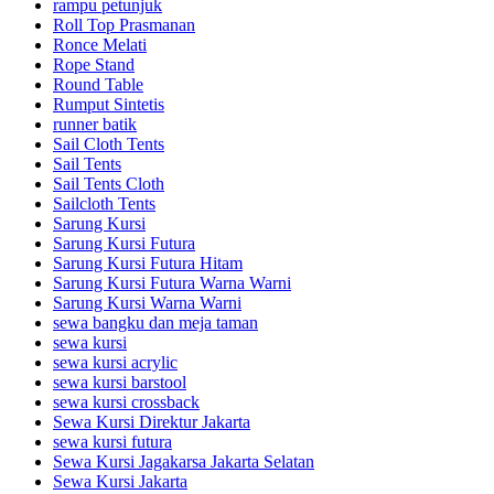
rampu petunjuk
Roll Top Prasmanan
Ronce Melati
Rope Stand
Round Table
Rumput Sintetis
runner batik
Sail Cloth Tents
Sail Tents
Sail Tents Cloth
Sailcloth Tents
Sarung Kursi
Sarung Kursi Futura
Sarung Kursi Futura Hitam
Sarung Kursi Futura Warna Warni
Sarung Kursi Warna Warni
sewa bangku dan meja taman
sewa kursi
sewa kursi acrylic
sewa kursi barstool
sewa kursi crossback
Sewa Kursi Direktur Jakarta
sewa kursi futura
Sewa Kursi Jagakarsa Jakarta Selatan
Sewa Kursi Jakarta