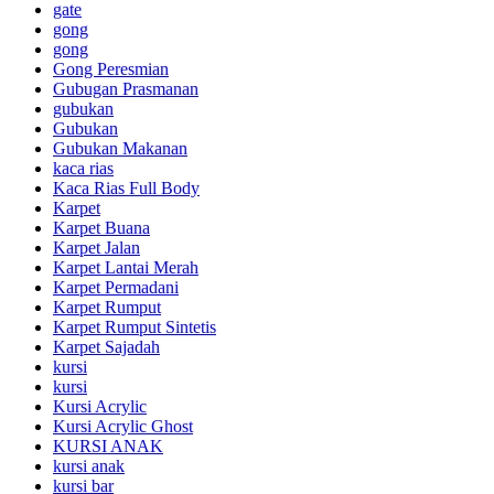
gate
gong
gong
Gong Peresmian
Gubugan Prasmanan
gubukan
Gubukan
Gubukan Makanan
kaca rias
Kaca Rias Full Body
Karpet
Karpet Buana
Karpet Jalan
Karpet Lantai Merah
Karpet Permadani
Karpet Rumput
Karpet Rumput Sintetis
Karpet Sajadah
kursi
kursi
Kursi Acrylic
Kursi Acrylic Ghost
KURSI ANAK
kursi anak
kursi bar