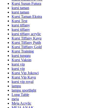
Kursi Susun Futura
kursi taman
kursi taman
Kursi Taman Ekstra
Kursi Test
kursi tiffany
kursi tiffany
kursi tiffany acrylic
Kursi Tiffany Kayu
Kursi Tiffany Putih
Kursi Tiiffany Gold
Kursi Training
kursi tunggu
Kursi Vaksin
kursi vip
kursi vip
Kursi Vip Jokowi
Kursi Vip Kayu
kursi vip royal
lampu
lampu sportlight
Long Table
meja
Meja Acrylic
MEJA ANAK