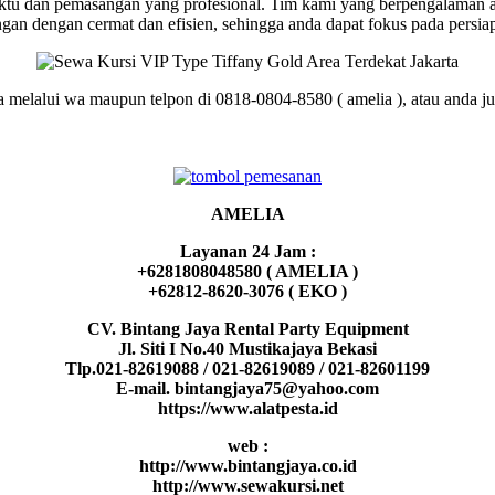
tu dan pemasangan yang profesional. Tim kami yang berpengalaman aka
 dengan cermat dan efisien, sehingga anda dapat fokus pada persiapa
 melalui wa maupun telpon di 0818-0804-8580 ( amelia ), atau anda jug
AMELIA
Layanan 24 Jam :
+6281808048580 ( AMELIA )
+62812-8620-3076 ( EKO )
CV. Bintang Jaya Rental Party Equipment
Jl. Siti I No.40 Mustikajaya Bekasi
Tlp.021-82619088 / 021-82619089 / 021-82601199
E-mail. bintangjaya75@yahoo.com
https://www.alatpesta.id
web :
http://www.bintangjaya.co.id
http://www.sewakursi.net