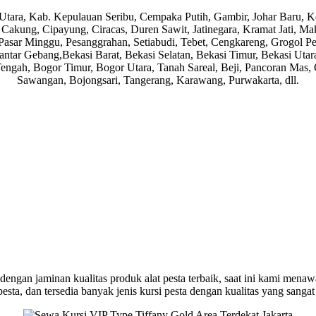
karta Utara, Kab. Kepulauan Seribu, Cempaka Putih, Gambir, Johar Baru
Cakung, Cipayung, Ciracas, Duren Sawit, Jatinegara, Kramat Jati, Ma
sar Minggu, Pesanggrahan, Setiabudi, Tebet, Cengkareng, Grogol Pet
tar Gebang,Bekasi Barat, Bekasi Selatan, Bekasi Timur, Bekasi Utara,
ngah, Bogor Timur, Bogor Utara, Tanah Sareal, Beji, Pancoran Mas,
Sawangan, Bojongsari, Tangerang, Karawang, Purwakarta, dll.
gan jaminan kualitas produk alat pesta terbaik, saat ini kami menawarka
esta, dan tersedia banyak jenis kursi pesta dengan kualitas yang sangat