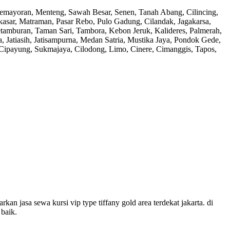
, Kemayoran, Menteng, Sawah Besar, Senen, Tanah Abang, Cilincing,
kasar, Matraman, Pasar Rebo, Pulo Gadung, Cilandak, Jagakarsa,
amburan, Taman Sari, Tambora, Kebon Jeruk, Kalideres, Palmerah,
 Jatiasih, Jatisampurna, Medan Satria, Mustika Jaya, Pondok Gede,
 Cipayung, Sukmajaya, Cilodong, Limo, Cinere, Cimanggis, Tapos,
n jasa sewa kursi vip type tiffany gold area terdekat jakarta. di
 baik.