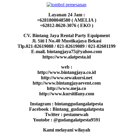
Layanan 24 Jam :
+6281808048580 ( AMELIA )
+62812-8620-3076 ( EKO )
CV. Bintang Jaya Rental Party Equipment
Jl. Siti I No.40 Mustikajaya Bekasi
Tlp.021-82619088 / 021-82619089 / 021-82601199
E-mail. bintangjaya75@yahoo.com
https://www.alatpesta.id
web :
http://www.bintangjaya.co.id
http://www.sewakursi.net
http://www.bintangjayaevent.com
http://www.meja.co
http://www.kursitifany.com
Instagram : bintanggudangalatpesta
Facebook : Bintang_gudangalatpesta
Twitter : pestamewah
Youtobe : @gudangalatpesta9591
Kami melayani wilayah