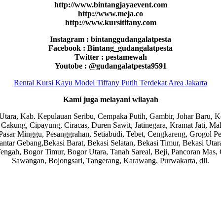
http://www.bintangjayaevent.com
http://www.meja.co
http://www.kursitifany.com
Instagram : bintanggudangalatpesta
Facebook : Bintang_gudangalatpesta
Twitter : pestamewah
Youtobe : @gudangalatpesta9591
Rental Kursi Kayu Model Tiffany Putih Terdekat Area Jakarta
Kami juga melayani wilayah
karta Utara, Kab. Kepulauan Seribu, Cempaka Putih, Gambir, Johar Baru
Cakung, Cipayung, Ciracas, Duren Sawit, Jatinegara, Kramat Jati, Ma
sar Minggu, Pesanggrahan, Setiabudi, Tebet, Cengkareng, Grogol Pet
tar Gebang,Bekasi Barat, Bekasi Selatan, Bekasi Timur, Bekasi Utara,
ngah, Bogor Timur, Bogor Utara, Tanah Sareal, Beji, Pancoran Mas,
Sawangan, Bojongsari, Tangerang, Karawang, Purwakarta, dll.