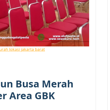
rah lokasi jakarta barat
sun Busa Merah
er Area GBK