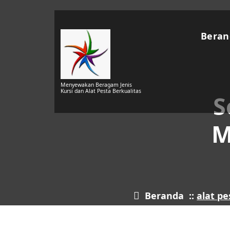
Lewati
ke
konten
Beran
Menyewakan Beragam Jenis
Kursi dan Alat Pesta Berkualitas
S
M
Beranda
::
alat pe