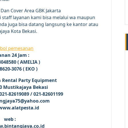
i staff layanan kami bisa melalui wa maupun
anda juga bisa datang langsung ke kantor atau
ajaya Kota Bekasi.
anan 24 Jam :
048580 ( AMELIA )
8620-3076 ( EKO )
a Rental Party Equipment
o.40 Mustikajaya Bekasi
 021-82619089 / 021-82601199
tangjaya75@yahoo.com
/www.alatpesta.id
web :
w.bintangjaya.co.id