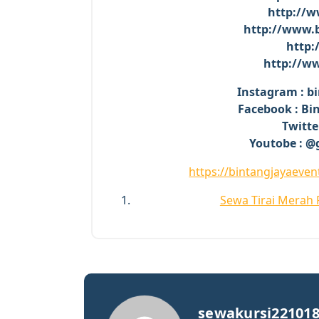
http://w
http://www.
http:
http://w
Instagram : 
Facebook : B
Twitt
Youtobe : @
https://bintangjayaeven
Sewa Tirai Merah 
sewakursi22101