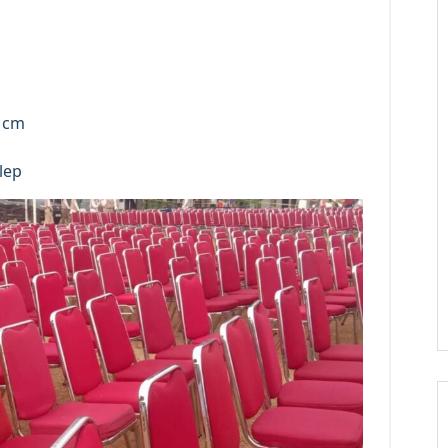
7 cm
m
lep