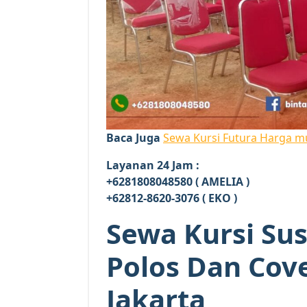
Baca Juga
Sewa Kursi Futura Harga mu
Layanan 24 Jam :
+6281808048580 ( AMELIA )
+62812-8620-3076 ( EKO )
Sewa Kursi Su
Polos Dan Cov
Jakarta