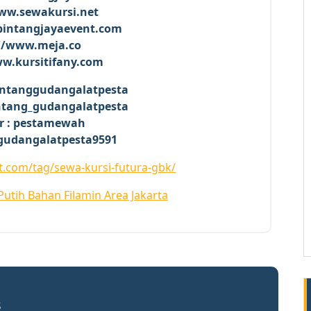
ww.sewakursi.net
bintangjayaevent.com
//www.meja.co
ww.kursitifany.com
bintanggudangalatpesta
intang_gudangalatpesta
er : pestamewah
gudangalatpesta9591
t.com/tag/sewa-kursi-futura-gbk/
Putih Bahan Filamin Area Jakarta
8