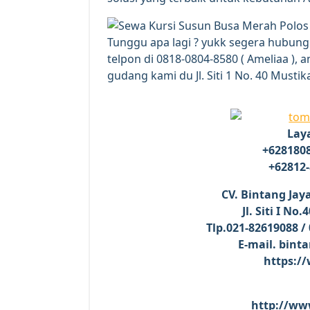
Tunggu apa lagi ? yukk segera hubung
telpon di 0818-0804-8580 ( Ameliaa ), 
gudang kami du Jl. Siti 1 No. 40 Mustik
Lay
+6281808
+62812-
CV. Bintang Jay
Jl. Siti I N
Tlp.021-82619088 /
E-mail. bin
https:/
http://ww