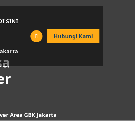
DI SINI
Hubungi Kami
Jakarta
sa
er
ver Area GBK Jakarta