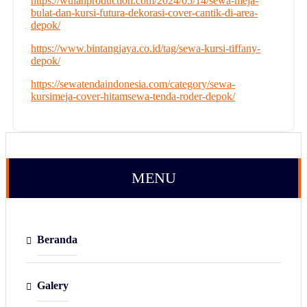
https://wulanproduction.com/2024/05/14/sewa-meja-
bulat-dan-kursi-futura-dekorasi-cover-cantik-di-area-
depok/
https://www.bintangjaya.co.id/tag/sewa-kursi-tiffany-
depok/
https://sewatendaindonesia.com/category/sewa-
kursimeja-cover-hitamsewa-tenda-roder-depok/
MENU
Beranda
Galery