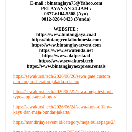
E-mail : bintangjaya75@Yahoo.com
PELAYANAN 24 JAM :
0877-6104-5508 (Ayu)
0812-8284-8423 (Nanda)
WEBSITE :
https://www.bintangjaya.co.id
https://bintangrentalindonesia.com
https://www.bintangjayaevent.com
https://www.sewatenda.net
https://www.alatpesta.id
https://www.sewakursi.tech
https://www.bintangjayaexpress.rentals
https://sewakursi.tech/2026/06/26/sewa-gate-custom-
dan-lampu-sheraton-jakarta-selatan/
https://sewakursi.tech/2026/06/25/sewa-meja-test-hpl-
type-single-area-bogor/
https://sewakursi.tech/2026/06/24/sewa-kursi-tiffany-
kayu-dan-meja-bundar-jakarta/
https://mandirijayaevent.id/category/meja-bulat/page/2/