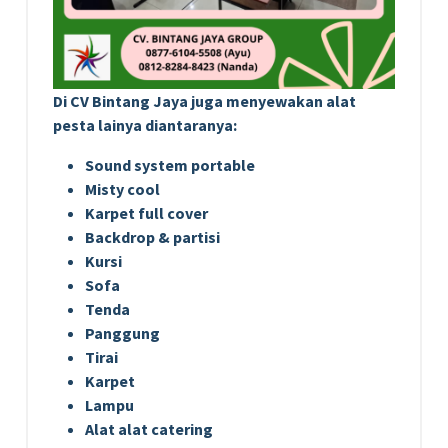
Di CV Bintang Jaya juga menyewakan alat
pesta lainya diantaranya:
Sound system portable
Misty cool
Karpet full cover
Backdrop & partisi
Kursi
Sofa
Tenda
Panggung
Tirai
Karpet
Lampu
Alat alat catering