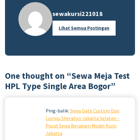
sewakursi221018
Lihat Semua Postingan
One thought on “
Sewa Meja Test
HPL Type Single Area Bogor
”
Ping-balik:
Sewa Gate Custom Dan
Lampu Sheraton Jakarta Selatan –
Pusat Sewa Beragam Model Kursi
Jakarta