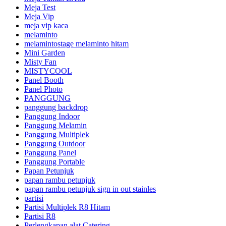
Meja Test
Meja Vip
meja vip kaca
melaminto
melamintostage melaminto hitam
Mini Garden
Misty Fan
MISTYCOOL
Panel Booth
Panel Photo
PANGGUNG
panggung backdrop
Panggung Indoor
Panggung Melamin
Panggung Multiplek
Panggung Outdoor
Panggung Panel
Panggung Portable
Papan Petunjuk
papan rambu petunjuk
papan rambu petunjuk sign in out stainles
partisi
Partisi Multiplek R8 Hitam
Partisi R8
Perlengkapan alat Catering