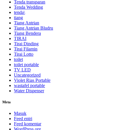
Tenda transparan
Tenda Wedding
tenda\
tiang
Tiang Antrian
Tiang Antrian Bludru
Tiang Bendera
TIRAI
Tirai Dinding
Tirai Filamin
Tirai Lotto
toilet
toilet portable
TV LED
Uncategorized
Violet Rias Portable
wastafel portable
Water Dispenser
Meta
Masuk
Feed entri
Feed komentar
WordPress.org