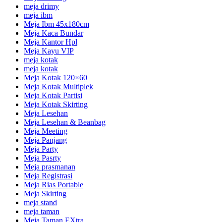
meja drimy
meja ibm
Meja Ibm 45x180cm
Meja Kaca Bundar
Meja Kantor Hpl
Meja Kayu VIP
meja kotak
meja kotak
Meja Kotak 120×60
Meja Kotak Multiplek
Meja Kotak Partisi
Meja Kotak Skirting
Meja Lesehan
Meja Lesehan & Beanbag
Meja Meeting
Meja Panjang
Meja Party
Meja Pasrty
Meja prasmanan
Meja Registrasi
Meja Rias Portable
Meja Skirting
meja stand
meja taman
Meja Taman EXtra