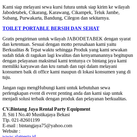
Kami siap melayani sewa kursi futura untuk siap kirim ke wilayah
Jabodetabek, Cikarang, Karawang, Cikampek, Teluk Jambe,
Subang, Purwakarta, Bandung, Cilegon dan sekitarnya.
TOILET PORTABLE BERSIH DAN SEHAT
Gratis pengiriman untuk wilayah JABODETABEK dengan syarat
dan ketentuan. Sesuai dengan motto perusahaan kami yaitu
Berkualitas & Tepat waktu sehingga Produk yang kami sewakan
sudah tidak di ragukan lagi kwalitas dan kenyamanannya begitupun
dengan pelayanan maksimal kami tentunya cv bintang jaya kami
memiliki karyawan dan kru ramah dan rapi dalam melayani
konsumen baik di office kami maupun di lokasi konsumen yang di
tuju.
Jangan ragu mengHubungi kami untuk kebutuhan sewa
perlengkapan event di event penting anda dan kami siap untuk
menjadi solusi terbaik dengan produk dan pelayanan berkualitas.
CV.Bintang Jaya Rental Party Equipment
Jl. Siti I No.40 Mustikajaya Bekasi
Tlp. 021-82601199
E-mail : bintangjaya75@yahoo.com
Website :
www.alatpesta.id