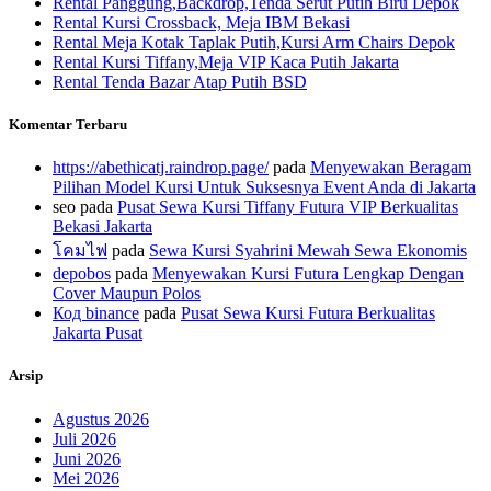
Rental Panggung,Backdrop,Tenda Serut Putih Biru Depok
Rental Kursi Crossback, Meja IBM Bekasi
Rental Meja Kotak Taplak Putih,Kursi Arm Chairs Depok
Rental Kursi Tiffany,Meja VIP Kaca Putih Jakarta
Rental Tenda Bazar Atap Putih BSD
Komentar Terbaru
https://abethicatj.raindrop.page/
pada
Menyewakan Beragam
Pilihan Model Kursi Untuk Suksesnya Event Anda di Jakarta
seo
pada
Pusat Sewa Kursi Tiffany Futura VIP Berkualitas
Bekasi Jakarta
โคมไฟ
pada
Sewa Kursi Syahrini Mewah Sewa Ekonomis
depobos
pada
Menyewakan Kursi Futura Lengkap Dengan
Cover Maupun Polos
Код binance
pada
Pusat Sewa Kursi Futura Berkualitas
Jakarta Pusat
Arsip
Agustus 2026
Juli 2026
Juni 2026
Mei 2026