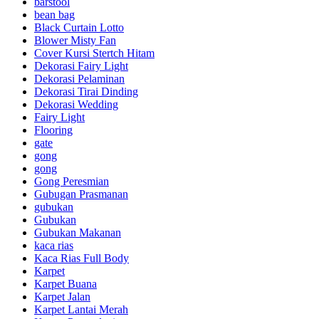
barstool
bean bag
Black Curtain Lotto
Blower Misty Fan
Cover Kursi Stertch Hitam
Dekorasi Fairy Light
Dekorasi Pelaminan
Dekorasi Tirai Dinding
Dekorasi Wedding
Fairy Light
Flooring
gate
gong
gong
Gong Peresmian
Gubugan Prasmanan
gubukan
Gubukan
Gubukan Makanan
kaca rias
Kaca Rias Full Body
Karpet
Karpet Buana
Karpet Jalan
Karpet Lantai Merah