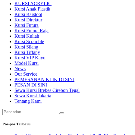
KURSI ACRYLIC
Kursi Anak Plastik
Kursi Barstool
Kursi Direktur
Kursi Futura
Kursi Futura Raja
Kursi Kuliah
Kursi Scramble
Kursi Silang
Kursi Tiffany
Kursi VIP Kayu
Model Kursi
News
Our Service
PEMESANAN KLIK DI SINI
PESAN DI SINI
Sewa Kursi Brebes Cirebon Tegal
Sewa Kursi Jakarta
Tentang Kami
Pencarian
untuk:
Pos-pos Terbaru