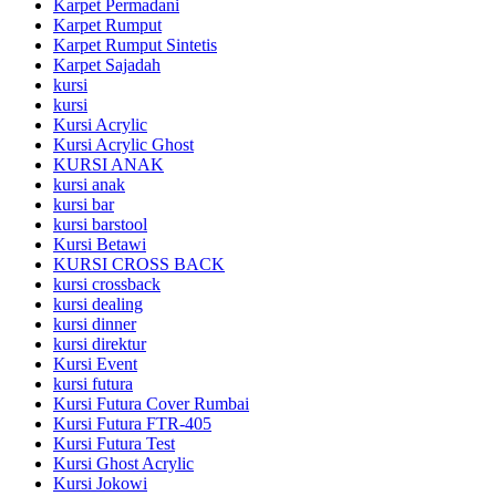
Karpet Permadani
Karpet Rumput
Karpet Rumput Sintetis
Karpet Sajadah
kursi
kursi
Kursi Acrylic
Kursi Acrylic Ghost
KURSI ANAK
kursi anak
kursi bar
kursi barstool
Kursi Betawi
KURSI CROSS BACK
kursi crossback
kursi dealing
kursi dinner
kursi direktur
Kursi Event
kursi futura
Kursi Futura Cover Rumbai
Kursi Futura FTR-405
Kursi Futura Test
Kursi Ghost Acrylic
Kursi Jokowi