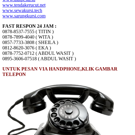
www.tendakerucut.net
www.sewakursi.tech
www.sarungkursi.com
FAST RESPON 24 JAM :
0878-8537-7555 ( TITIN )
0878-7899-4040 ( WITA )
0857-7733-3808 ( SHEILA )
0812-8620-3076 ( EKA )
0878-7752-0712 ( ABDUL WASIT )
0895-3606-07518 ( ABDUL WASIT )
UNTUK PESAN VIA HANDPHONE,KLIK GAMBAR
TELEPON