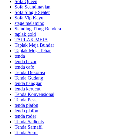
Sofa Queen
Sofa Scandinavian
Sofa Single Seater
Sofa Vip Kayu
stage melamino
Standing Tiang Bendera
taplak gold
TAPLAK MEJA
Taplak Meja Bundar
Taplak Meja Tebar
tenda
tenda bazar
tenda cafe
Tenda Dekorasi
Tenda Gudang
tenda hanggar
tenda kerucut
Tenda Konvensional
Tenda Pesta
tenda plafon
tenda plafon
tenda roder
Tenda Sailtents
Tenda Sarnafil
Tenda Serut