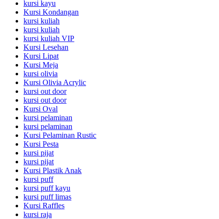
kursi kayu
Kursi Kondangan
kursi kuliah
kursi kuliah
kursi kuliah VIP
Kursi Lesehan
Kursi Lipat
Kursi Meja
kursi olivia
Kursi Olivia Acrylic
kursi out door
kursi out door
Kursi Oval
kursi pelaminan
kursi pelaminan
Kursi Pelaminan Rustic
Kursi Pesta
kursi pijat
kursi pijat
Kursi Plastik Anak
kursi puff
kursi puff kayu
kursi puff limas
Kursi Raffles
kursi raja