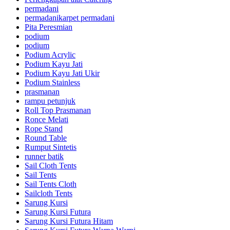
permadani
permadanikarpet permadani
Pita Peresmian
podium
podium
Podium Acrylic
Podium Kayu Jati
Podium Kayu Jati Ukir
Podium Stainless
prasmanan
rampu petunjuk
Roll Top Prasmanan
Ronce Melati
Rope Stand
Round Table
Rumput Sintetis
runner batik
Sail Cloth Tents
Sail Tents
Sail Tents Cloth
Sailcloth Tents
Sarung Kursi
Sarung Kursi Futura
Sarung Kursi Futura Hitam