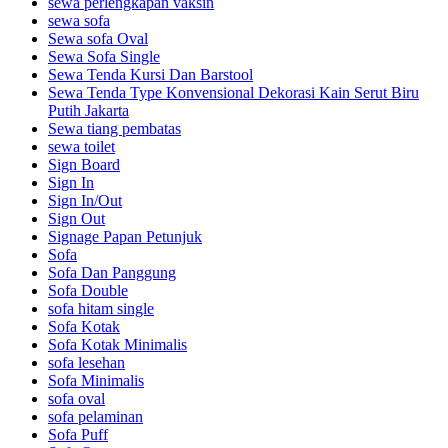
sewa perlengkapan vaksin
sewa sofa
Sewa sofa Oval
Sewa Sofa Single
Sewa Tenda Kursi Dan Barstool
Sewa Tenda Type Konvensional Dekorasi Kain Serut Biru
Putih Jakarta
Sewa tiang pembatas
sewa toilet
Sign Board
Sign In
Sign In/Out
Sign Out
Signage Papan Petunjuk
Sofa
Sofa Dan Panggung
Sofa Double
sofa hitam single
Sofa Kotak
Sofa Kotak Minimalis
sofa lesehan
Sofa Minimalis
sofa oval
sofa pelaminan
Sofa Puff