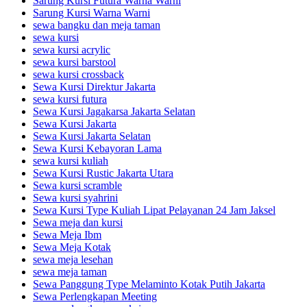
Sarung Kursi Futura Warna Warni
Sarung Kursi Warna Warni
sewa bangku dan meja taman
sewa kursi
sewa kursi acrylic
sewa kursi barstool
sewa kursi crossback
Sewa Kursi Direktur Jakarta
sewa kursi futura
Sewa Kursi Jagakarsa Jakarta Selatan
Sewa Kursi Jakarta
Sewa Kursi Jakarta Selatan
Sewa Kursi Kebayoran Lama
sewa kursi kuliah
Sewa Kursi Rustic Jakarta Utara
Sewa kursi scramble
Sewa kursi syahrini
Sewa Kursi Type Kuliah Lipat Pelayanan 24 Jam Jaksel
Sewa meja dan kursi
Sewa Meja Ibm
Sewa Meja Kotak
sewa meja lesehan
sewa meja taman
Sewa Panggung Type Melaminto Kotak Putih Jakarta
Sewa Perlengkapan Meeting