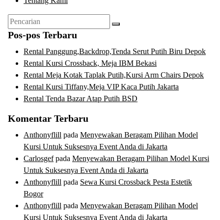
Tentang Kami
Pencarian
untuk:
Pos-pos Terbaru
Rental Panggung,Backdrop,Tenda Serut Putih Biru Depok
Rental Kursi Crossback, Meja IBM Bekasi
Rental Meja Kotak Taplak Putih,Kursi Arm Chairs Depok
Rental Kursi Tiffany,Meja VIP Kaca Putih Jakarta
Rental Tenda Bazar Atap Putih BSD
Komentar Terbaru
Anthonyflill
pada
Menyewakan Beragam Pilihan Model
Kursi Untuk Suksesnya Event Anda di Jakarta
Carlosgef
pada
Menyewakan Beragam Pilihan Model Kursi
Untuk Suksesnya Event Anda di Jakarta
Anthonyflill
pada
Sewa Kursi Crossback Pesta Estetik
Bogor
Anthonyflill
pada
Menyewakan Beragam Pilihan Model
Kursi Untuk Suksesnya Event Anda di Jakarta