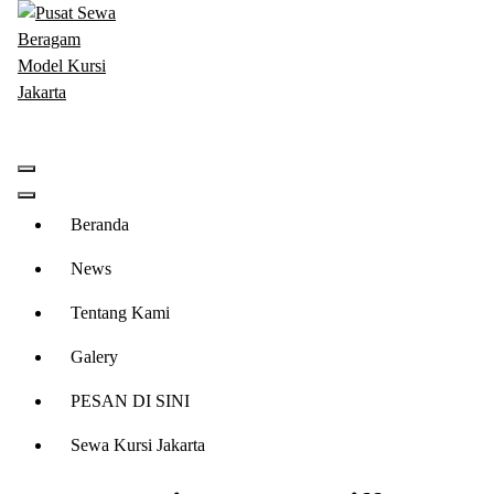
Lewati
ke
konten
Menyewakan Beragam Jenis Kursi dan Alat Pesta Berkualitas
Beranda
News
Tentang Kami
Galery
PESAN DI SINI
Sewa Kursi Jakarta