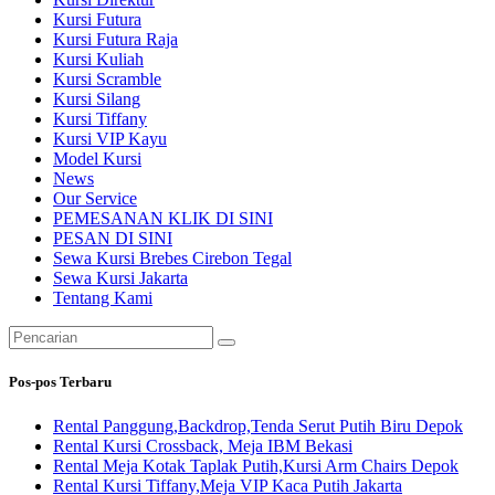
Kursi Futura
Kursi Futura Raja
Kursi Kuliah
Kursi Scramble
Kursi Silang
Kursi Tiffany
Kursi VIP Kayu
Model Kursi
News
Our Service
PEMESANAN KLIK DI SINI
PESAN DI SINI
Sewa Kursi Brebes Cirebon Tegal
Sewa Kursi Jakarta
Tentang Kami
Pencarian
untuk:
Pos-pos Terbaru
Rental Panggung,Backdrop,Tenda Serut Putih Biru Depok
Rental Kursi Crossback, Meja IBM Bekasi
Rental Meja Kotak Taplak Putih,Kursi Arm Chairs Depok
Rental Kursi Tiffany,Meja VIP Kaca Putih Jakarta