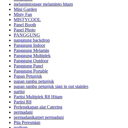
melamintostage melaminto hitam
Mini Garden
Misty Fan
MISTYCOOL
Panel Booth
Panel Photo
PANGGUNG
panggung backdrop
Panggung Indoor
Panggung Melamin
Panggung Multiplek
Panggung Outdoor
Panggung Panel
Panggung Portable
Papan Petunjuk
papan rambu petunjuk
papan rambu petunjuk sign in out stainles
partisi
Partisi Multiplek R8 Hitam
Partisi R8
Perlengkapan alat Catering
permadani
permadanikarpet permadani
Pita Peresmian
podium