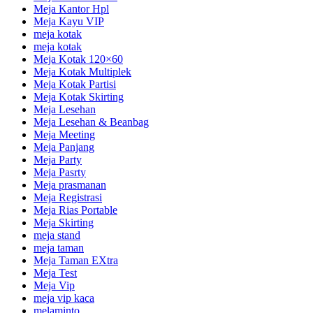
Meja Kantor Hpl
Meja Kayu VIP
meja kotak
meja kotak
Meja Kotak 120×60
Meja Kotak Multiplek
Meja Kotak Partisi
Meja Kotak Skirting
Meja Lesehan
Meja Lesehan & Beanbag
Meja Meeting
Meja Panjang
Meja Party
Meja Pasrty
Meja prasmanan
Meja Registrasi
Meja Rias Portable
Meja Skirting
meja stand
meja taman
Meja Taman EXtra
Meja Test
Meja Vip
meja vip kaca
melaminto