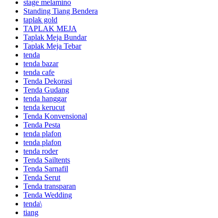
stage melamino
Standing Tiang Bendera
taplak gold
TAPLAK MEJA
Taplak Meja Bundar
Taplak Meja Tebar
tenda
tenda bazar
tenda cafe
Tenda Dekorasi
Tenda Gudang
tenda hanggar
tenda kerucut
Tenda Konvensional
Tenda Pesta
tenda plafon
tenda plafon
tenda roder
Tenda Sailtents
Tenda Sarnafil
Tenda Serut
Tenda transparan
Tenda Wedding
tenda\
tiang