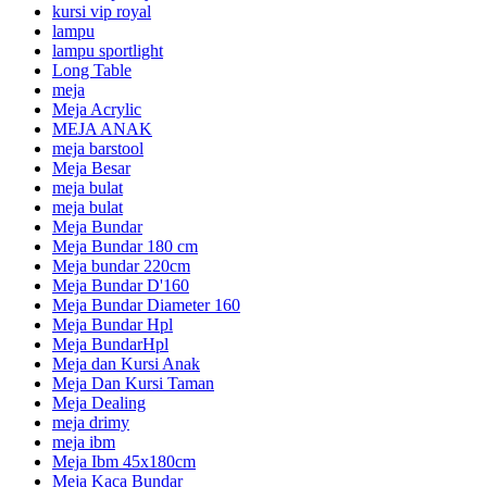
kursi vip royal
lampu
lampu sportlight
Long Table
meja
Meja Acrylic
MEJA ANAK
meja barstool
Meja Besar
meja bulat
meja bulat
Meja Bundar
Meja Bundar 180 cm
Meja bundar 220cm
Meja Bundar D'160
Meja Bundar Diameter 160
Meja Bundar Hpl
Meja BundarHpl
Meja dan Kursi Anak
Meja Dan Kursi Taman
Meja Dealing
meja drimy
meja ibm
Meja Ibm 45x180cm
Meja Kaca Bundar