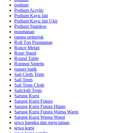
podium
Podium Acrylic
Podium Kayu Jati
Podium Kayu Jati Ukir
Podium Stainless
prasmanan
rampu petunjuk
Roll Top Prasmanan
Ronce Melati
Rope Stand
Round Table
Rumput Sintetis
runner batik
Sail Cloth Tents
Sail Tents
Sail Tents Cloth
Sailcloth Tents
Sarung Kursi
Sarung Kursi Futura
Sarung Kursi Futura Hitam
Sarung Kursi Futura Warna Warni
Sarung Kursi Warna Warni
sewa bangku dan meja taman
sewa kursi