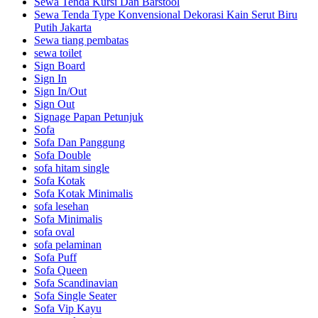
Sewa Tenda Kursi Dan Barstool
Sewa Tenda Type Konvensional Dekorasi Kain Serut Biru
Putih Jakarta
Sewa tiang pembatas
sewa toilet
Sign Board
Sign In
Sign In/Out
Sign Out
Signage Papan Petunjuk
Sofa
Sofa Dan Panggung
Sofa Double
sofa hitam single
Sofa Kotak
Sofa Kotak Minimalis
sofa lesehan
Sofa Minimalis
sofa oval
sofa pelaminan
Sofa Puff
Sofa Queen
Sofa Scandinavian
Sofa Single Seater
Sofa Vip Kayu