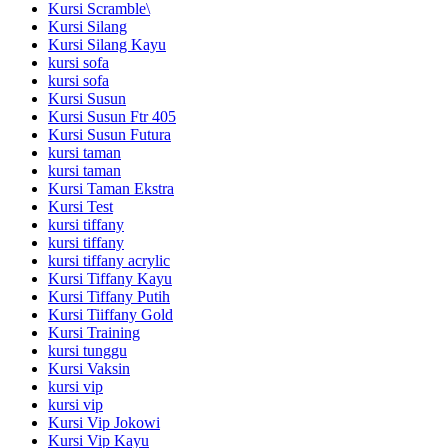
Kursi Scramble\
Kursi Silang
Kursi Silang Kayu
kursi sofa
kursi sofa
Kursi Susun
Kursi Susun Ftr 405
Kursi Susun Futura
kursi taman
kursi taman
Kursi Taman Ekstra
Kursi Test
kursi tiffany
kursi tiffany
kursi tiffany acrylic
Kursi Tiffany Kayu
Kursi Tiffany Putih
Kursi Tiiffany Gold
Kursi Training
kursi tunggu
Kursi Vaksin
kursi vip
kursi vip
Kursi Vip Jokowi
Kursi Vip Kayu