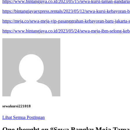
https://www.bintangjaya.co.id/2023/05/15/sewa-kursi-taman-gandaria-
https://bintangjayaexpress.rentals/2023/05/12/sewa-kursi-kebayoran-ba
https://meja.co/sewa-meja-vip-pasanggrahan-kebayoran-baru-jakarta-s
https://www.bintangjaya.co.id/2023/05/24/sewa-meja-ibm-selong-keba
sewakursi221018
Lihat Semua Postingan
One thought on “
Sewa Bangku,Meja Tama