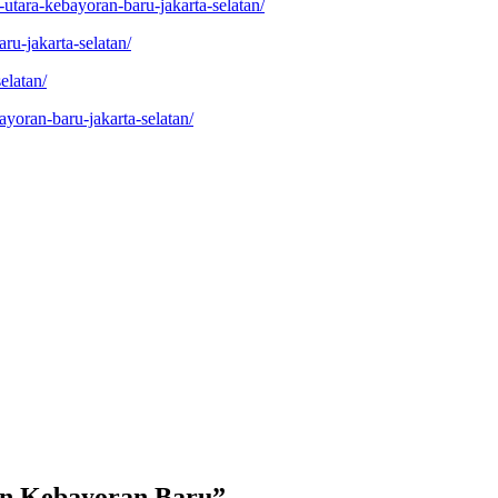
utara-kebayoran-baru-jakarta-selatan/
ru-jakarta-selatan/
elatan/
yoran-baru-jakarta-selatan/
n Kebayoran Baru
”