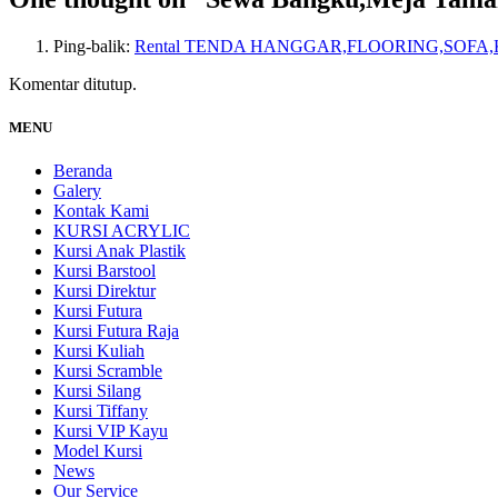
Ping-balik:
Rental TENDA HANGGAR,FLOORING,SOFA,KURSI 
Komentar ditutup.
MENU
Beranda
Galery
Kontak Kami
KURSI ACRYLIC
Kursi Anak Plastik
Kursi Barstool
Kursi Direktur
Kursi Futura
Kursi Futura Raja
Kursi Kuliah
Kursi Scramble
Kursi Silang
Kursi Tiffany
Kursi VIP Kayu
Model Kursi
News
Our Service