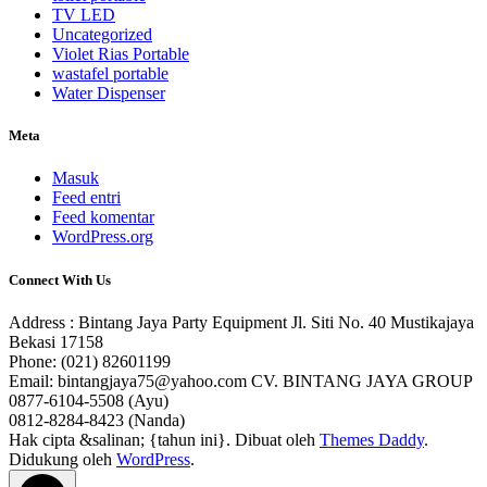
TV LED
Uncategorized
Violet Rias Portable
wastafel portable
Water Dispenser
Meta
Masuk
Feed entri
Feed komentar
WordPress.org
Connect With Us
Address : Bintang Jaya Party Equipment Jl. Siti No. 40 Mustikajaya
Bekasi 17158
Phone: (021) 82601199
Email: bintangjaya75@yahoo.com CV. BINTANG JAYA GROUP
0877-6104-5508 (Ayu)
0812-8284-8423 (Nanda)
Hak cipta &salinan; {tahun ini}. Dibuat oleh
Themes Daddy
.
Didukung oleh
WordPress
.