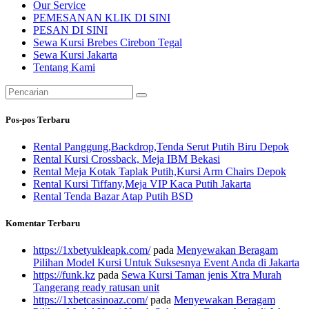
Our Service
PEMESANAN KLIK DI SINI
PESAN DI SINI
Sewa Kursi Brebes Cirebon Tegal
Sewa Kursi Jakarta
Tentang Kami
Pencarian
untuk:
Pos-pos Terbaru
Rental Panggung,Backdrop,Tenda Serut Putih Biru Depok
Rental Kursi Crossback, Meja IBM Bekasi
Rental Meja Kotak Taplak Putih,Kursi Arm Chairs Depok
Rental Kursi Tiffany,Meja VIP Kaca Putih Jakarta
Rental Tenda Bazar Atap Putih BSD
Komentar Terbaru
https://1xbetyukleapk.com/
pada
Menyewakan Beragam
Pilihan Model Kursi Untuk Suksesnya Event Anda di Jakarta
https://funk.kz
pada
Sewa Kursi Taman jenis Xtra Murah
Tangerang ready ratusan unit
https://1xbetcasinoaz.com/
pada
Menyewakan Beragam