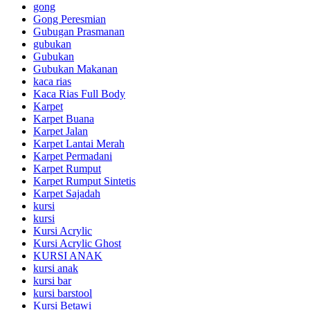
gong
Gong Peresmian
Gubugan Prasmanan
gubukan
Gubukan
Gubukan Makanan
kaca rias
Kaca Rias Full Body
Karpet
Karpet Buana
Karpet Jalan
Karpet Lantai Merah
Karpet Permadani
Karpet Rumput
Karpet Rumput Sintetis
Karpet Sajadah
kursi
kursi
Kursi Acrylic
Kursi Acrylic Ghost
KURSI ANAK
kursi anak
kursi bar
kursi barstool
Kursi Betawi