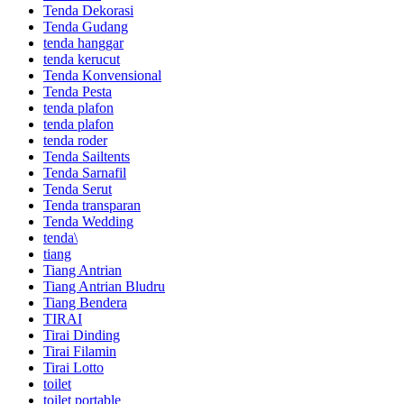
Tenda Dekorasi
Tenda Gudang
tenda hanggar
tenda kerucut
Tenda Konvensional
Tenda Pesta
tenda plafon
tenda plafon
tenda roder
Tenda Sailtents
Tenda Sarnafil
Tenda Serut
Tenda transparan
Tenda Wedding
tenda\
tiang
Tiang Antrian
Tiang Antrian Bludru
Tiang Bendera
TIRAI
Tirai Dinding
Tirai Filamin
Tirai Lotto
toilet
toilet portable