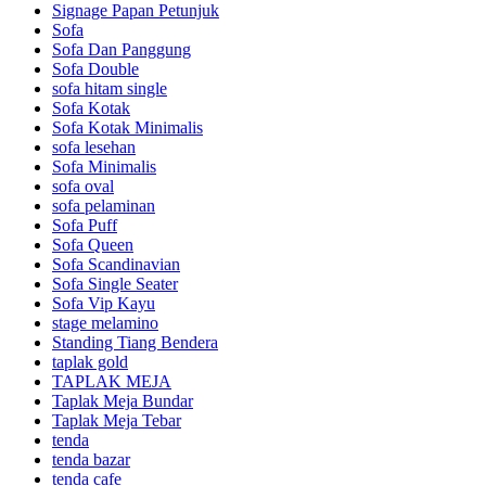
Signage Papan Petunjuk
Sofa
Sofa Dan Panggung
Sofa Double
sofa hitam single
Sofa Kotak
Sofa Kotak Minimalis
sofa lesehan
Sofa Minimalis
sofa oval
sofa pelaminan
Sofa Puff
Sofa Queen
Sofa Scandinavian
Sofa Single Seater
Sofa Vip Kayu
stage melamino
Standing Tiang Bendera
taplak gold
TAPLAK MEJA
Taplak Meja Bundar
Taplak Meja Tebar
tenda
tenda bazar
tenda cafe