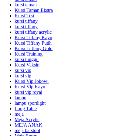
kursi taman
Kursi Taman Ekstra
Kursi Test
kursi tiffany
kursi tiffany
kursi tiffany acrylic
Kursi Tiffany Kayu
Kursi Tiffany Putih
Kursi Tiiffany Gold
Kursi Training
kursi tunggu
Kursi Vaksin
kursi vip
kursi vip
Kursi Vip Jokowi
Kursi Vip Kayu
kursi vip royal
lampu
lampu sportlight
Long Table
meja
Meja Acrylic
MEJA ANAK
meja barstool
Meja Besar