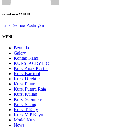
sewakursi221018
Lihat Semua Postingan
MENU
Beranda
Galery
Kontak Kami
KURSI ACRYLIC
Kursi Anak Plastik
Kursi Barstool
Kursi Direktur
Kursi Futura
Kursi Futura Raja
Kursi Kuliah
Kursi Scramble
Kursi Silang
Kursi Tiffany
Kursi VIP Kayu
Model Kursi
News