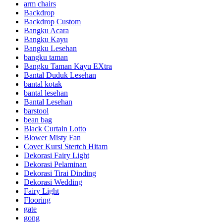
arm chairs
Backdrop
Backdrop Custom
Bangku Acara
Bangku Kayu
Bangku Lesehan
bangku taman
Bangku Taman Kayu EXtra
Bantal Duduk Lesehan
bantal kotak
bantal lesehan
Bantal Lesehan
barstool
bean bag
Black Curtain Lotto
Blower Misty Fan
Cover Kursi Stertch Hitam
Dekorasi Fairy Light
Dekorasi Pelaminan
Dekorasi Tirai Dinding
Dekorasi Wedding
Fairy Light
Flooring
gate
gong