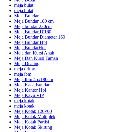
meja bulat
meja bulat
Meja Bundar
Meja Bundar 180 cm
Meja bundar 220cm
Meja Bundar D'160
Meja Bundar Diameter 160
Meja Bundar Hpl
Meja BundarHpl
Meja dan Kursi Anak
Meja Dan Kursi Taman
Meja Dealing
meja drimy
meja ibm
Meja Ibm 45x180cm
Meja Kaca Bundar
Meja Kantor Hpl
Meja Kayu VIP
meja kotak
meja kotak
Meja Kotak 120×60
Meja Kotak Multiplek
Meja Kotak Partisi
Meja Kotak Skirting