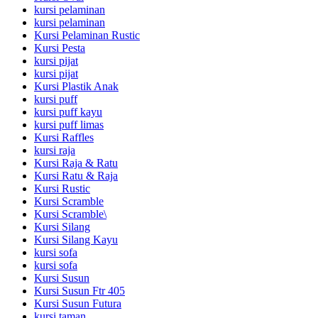
kursi pelaminan
kursi pelaminan
Kursi Pelaminan Rustic
Kursi Pesta
kursi pijat
kursi pijat
Kursi Plastik Anak
kursi puff
kursi puff kayu
kursi puff limas
Kursi Raffles
kursi raja
Kursi Raja & Ratu
Kursi Ratu & Raja
Kursi Rustic
Kursi Scramble
Kursi Scramble\
Kursi Silang
Kursi Silang Kayu
kursi sofa
kursi sofa
Kursi Susun
Kursi Susun Ftr 405
Kursi Susun Futura
kursi taman