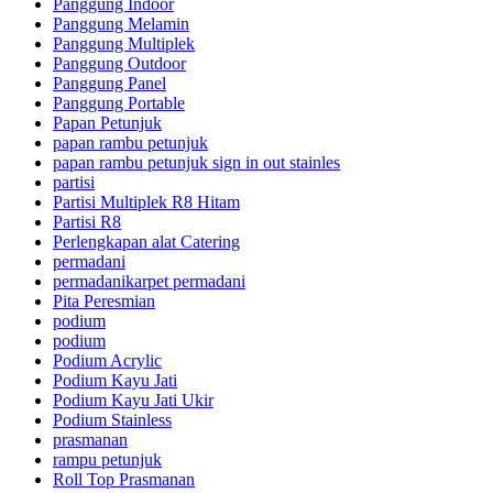
Panggung Indoor
Panggung Melamin
Panggung Multiplek
Panggung Outdoor
Panggung Panel
Panggung Portable
Papan Petunjuk
papan rambu petunjuk
papan rambu petunjuk sign in out stainles
partisi
Partisi Multiplek R8 Hitam
Partisi R8
Perlengkapan alat Catering
permadani
permadanikarpet permadani
Pita Peresmian
podium
podium
Podium Acrylic
Podium Kayu Jati
Podium Kayu Jati Ukir
Podium Stainless
prasmanan
rampu petunjuk
Roll Top Prasmanan