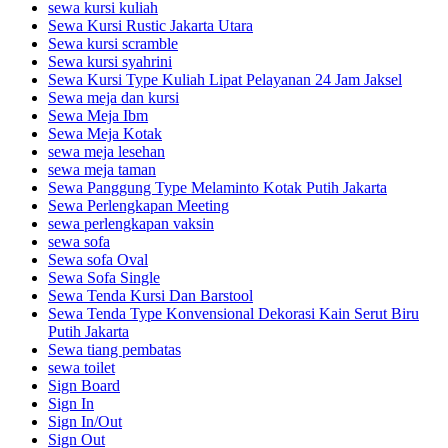
sewa kursi kuliah
Sewa Kursi Rustic Jakarta Utara
Sewa kursi scramble
Sewa kursi syahrini
Sewa Kursi Type Kuliah Lipat Pelayanan 24 Jam Jaksel
Sewa meja dan kursi
Sewa Meja Ibm
Sewa Meja Kotak
sewa meja lesehan
sewa meja taman
Sewa Panggung Type Melaminto Kotak Putih Jakarta
Sewa Perlengkapan Meeting
sewa perlengkapan vaksin
sewa sofa
Sewa sofa Oval
Sewa Sofa Single
Sewa Tenda Kursi Dan Barstool
Sewa Tenda Type Konvensional Dekorasi Kain Serut Biru
Putih Jakarta
Sewa tiang pembatas
sewa toilet
Sign Board
Sign In
Sign In/Out
Sign Out