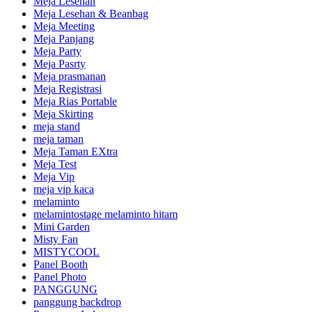
Meja Lesehan
Meja Lesehan & Beanbag
Meja Meeting
Meja Panjang
Meja Party
Meja Pasrty
Meja prasmanan
Meja Registrasi
Meja Rias Portable
Meja Skirting
meja stand
meja taman
Meja Taman EXtra
Meja Test
Meja Vip
meja vip kaca
melaminto
melamintostage melaminto hitam
Mini Garden
Misty Fan
MISTYCOOL
Panel Booth
Panel Photo
PANGGUNG
panggung backdrop