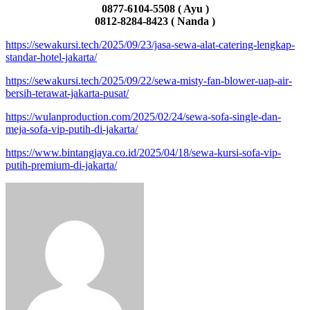
0877-6104-5508 ( Ayu )
0812-8284-8423 ( Nanda )
https://sewakursi.tech/2025/09/23/jasa-sewa-alat-catering-lengkap-
standar-hotel-jakarta/
https://sewakursi.tech/2025/09/22/sewa-misty-fan-blower-uap-air-
bersih-terawat-jakarta-pusat/
https://wulanproduction.com/2025/02/24/sewa-sofa-single-dan-
meja-sofa-vip-putih-di-jakarta/
https://www.bintangjaya.co.id/2025/04/18/sewa-kursi-sofa-vip-
putih-premium-di-jakarta/