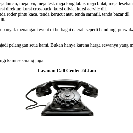
 taman, meja bar, meja test, meja long table, meja bulat, meja lesehan 
i direktur, kursi crossback, kursi olivia, kursi acrylic dll.
a roder pintu kaca, tenda kerucut atau tenda sarnafil, tenda bazar dll.
ll.
h banyak menangani event di berbagai daerah seperti bandung, purwakar
di pelanggan setia kami. Bukan hanya karena harga sewanya yang mura
ungi kami sekarang juga.
Layanan Call Center 24 Jam