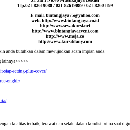
Jl. Siti I No.40 Mustikajaya Bekasi
Tlp.021-82619088 / 021-82619089 / 021-82601199
E-mail. bintangjaya75@yahoo.com
web. http://www.bintangjaya.co.id
http://www.sewakursi.net
http://www.bintangjayaevent.com
http://www.meja.co
http://www.kursitifany.com
ungkin anda butuhkan dalam mewujudkan acara impian anda.
ng lainnya>>>>>
t-siap-setting-plus-cover/
ree-ongkir/
rta/
engan kualitas terbaik, terawat dan selalu dalam kondisi prima saat dig