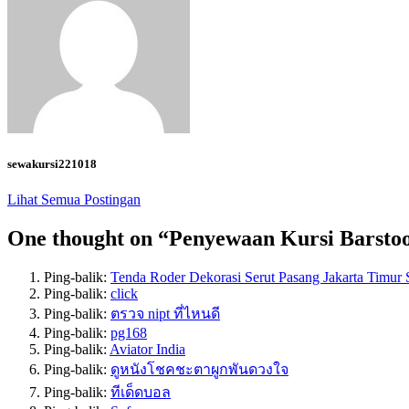
sewakursi221018
Lihat Semua Postingan
One thought on “
Penyewaan Kursi Barstoo
Ping-balik:
Tenda Roder Dekorasi Serut Pasang Jakarta Timur
Ping-balik:
click
Ping-balik:
ตรวจ nipt ที่ไหนดี
Ping-balik:
pg168
Ping-balik:
Aviator India
Ping-balik:
ดูหนังโชคชะตาผูกพันดวงใจ
Ping-balik:
ทีเด็ดบอล