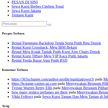
PESAN DI SINI
Sewa Kursi Brebes Cirebon Tegal
Sewa Kursi Jakarta
Tentang Kami
Pencarian
untuk:
Pos-pos Terbaru
Rental Panggung,Backdrop,Tenda Serut Putih Biru Depok
Rental Kursi Crossback, Meja IBM Bekasi
Rental Meja Kotak Taplak Putih,Kursi Arm Chairs Depok
Rental Kursi Tiffany,Meja VIP Kaca Putih Jakarta
Rental Tenda Bazar Atap Putih BSD
Komentar Terbaru
https://363xchange.com/author-profile/maritzatrower3/
pada
Me
https://bcgame-casino-au.com
pada
Menyewakan Beragam Pilih
Tyrone Warren Remy Ellis
pada
Menyewakan Beragam Pilihan 
how many replica perfumes are there
pada
Menyewakan Beragam
Vikki Fellows
pada
Sewa Kursi Taman Dan Meja Taman di Jak
Arsip