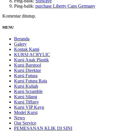
Ping-balik:
Sofwave
Ping-balik:
purchase Liberty Caps Germany
Komentar ditutup.
MENU
Beranda
Galery
Kontak Kami
KURSI ACRYLIC
Kursi Anak Plastik
Kursi Barstool
Kursi Direktur
Kursi Futura
Kursi Futura Raja
Kursi Kuliah
Kursi Scramble
Kursi Silang
Kursi Tiffany
Kursi VIP Kayu
Model Kursi
News
Our Service
PEMESANAN KLIK DI SINI