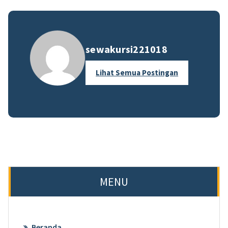
sewakursi221018
Lihat Semua Postingan
MENU
Beranda