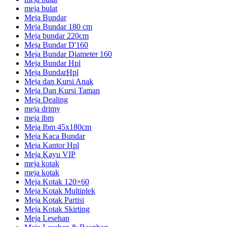
meja bulat
Meja Bundar
Meja Bundar 180 cm
Meja bundar 220cm
Meja Bundar D'160
Meja Bundar Diameter 160
Meja Bundar Hpl
Meja BundarHpl
Meja dan Kursi Anak
Meja Dan Kursi Taman
Meja Dealing
meja drimy
meja ibm
Meja Ibm 45x180cm
Meja Kaca Bundar
Meja Kantor Hpl
Meja Kayu VIP
meja kotak
meja kotak
Meja Kotak 120×60
Meja Kotak Multiplek
Meja Kotak Partisi
Meja Kotak Skirting
Meja Lesehan