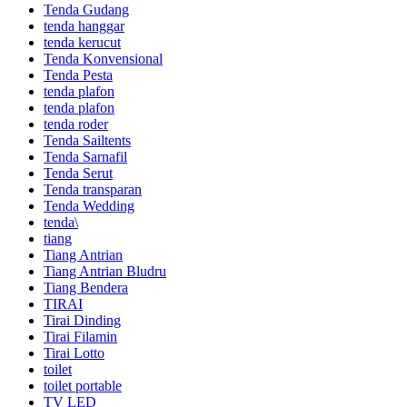
Tenda Gudang
tenda hanggar
tenda kerucut
Tenda Konvensional
Tenda Pesta
tenda plafon
tenda plafon
tenda roder
Tenda Sailtents
Tenda Sarnafil
Tenda Serut
Tenda transparan
Tenda Wedding
tenda\
tiang
Tiang Antrian
Tiang Antrian Bludru
Tiang Bendera
TIRAI
Tirai Dinding
Tirai Filamin
Tirai Lotto
toilet
toilet portable
TV LED