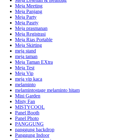
Meja Lesehan & Beanbag
Meja Meeting
Meja Panjang
Meja Party
Meja Pasrty
Meja prasmanan
Meja Registrasi
Meja Rias Portable
Meja Skirting
meja stand
meja taman
Meja Taman EXtra
Meja Test
Meja Vip
meja vip kaca
melaminto
melamintostage melaminto hitam
Mini Garden
Misty Fan
MISTYCOOL
Panel Booth
Panel Photo
PANGGUNG
panggung backdrop
Panggung Indoor