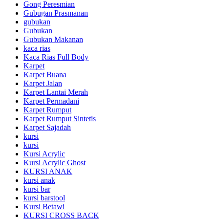
Gong Peresmian
Gubugan Prasmanan
gubukan
Gubukan
Gubukan Makanan
kaca rias
Kaca Rias Full Body
Karpet
Karpet Buana
Karpet Jalan
Karpet Lantai Merah
Karpet Permadani
Karpet Rumput
Karpet Rumput Sintetis
Karpet Sajadah
kursi
kursi
Kursi Acrylic
Kursi Acrylic Ghost
KURSI ANAK
kursi anak
kursi bar
kursi barstool
Kursi Betawi
KURSI CROSS BACK