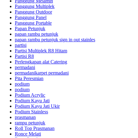
Panggung Melamin
Panggung Multiplek
Panggung Outdoor
Panggung Panel
Panggung Portable
Papan Petunjuk
papan rambu petunjuk
papan rambu petunjuk sign in out stainles
partisi
Partisi Multiplek R8 Hitam
Partisi R8
Perlengkapan alat Catering
permadani
permadanikarpet permadani
Pita Peresmian
podium
podium
Podium Acrylic
Podium Kayu Jati
Podium Kayu Jati Ukir
Podium Stainless
prasmanan
rampu petunjuk
Roll Top Prasmanan
Ronce Melati