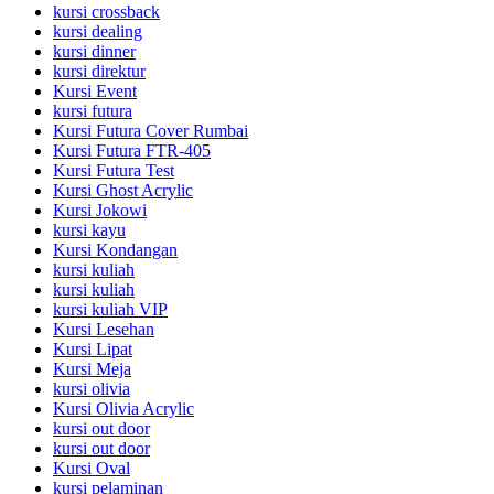
kursi crossback
kursi dealing
kursi dinner
kursi direktur
Kursi Event
kursi futura
Kursi Futura Cover Rumbai
Kursi Futura FTR-405
Kursi Futura Test
Kursi Ghost Acrylic
Kursi Jokowi
kursi kayu
Kursi Kondangan
kursi kuliah
kursi kuliah
kursi kuliah VIP
Kursi Lesehan
Kursi Lipat
Kursi Meja
kursi olivia
Kursi Olivia Acrylic
kursi out door
kursi out door
Kursi Oval
kursi pelaminan