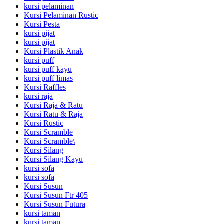
kursi pelaminan
Kursi Pelaminan Rustic
Kursi Pesta
kursi pijat
kursi pijat
Kursi Plastik Anak
kursi puff
kursi puff kayu
kursi puff limas
Kursi Raffles
kursi raja
Kursi Raja & Ratu
Kursi Ratu & Raja
Kursi Rustic
Kursi Scramble
Kursi Scramble\
Kursi Silang
Kursi Silang Kayu
kursi sofa
kursi sofa
Kursi Susun
Kursi Susun Ftr 405
Kursi Susun Futura
kursi taman
kursi taman