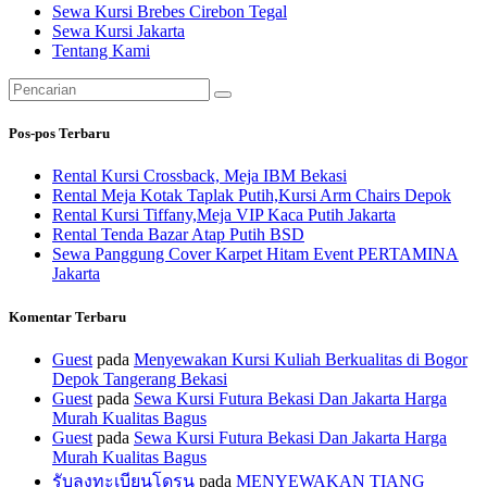
Sewa Kursi Brebes Cirebon Tegal
Sewa Kursi Jakarta
Tentang Kami
Pencarian
untuk:
Pos-pos Terbaru
Rental Kursi Crossback, Meja IBM Bekasi
Rental Meja Kotak Taplak Putih,Kursi Arm Chairs Depok
Rental Kursi Tiffany,Meja VIP Kaca Putih Jakarta
Rental Tenda Bazar Atap Putih BSD
Sewa Panggung Cover Karpet Hitam Event PERTAMINA
Jakarta
Komentar Terbaru
Guest
pada
Menyewakan Kursi Kuliah Berkualitas di Bogor
Depok Tangerang Bekasi
Guest
pada
Sewa Kursi Futura Bekasi Dan Jakarta Harga
Murah Kualitas Bagus
Guest
pada
Sewa Kursi Futura Bekasi Dan Jakarta Harga
Murah Kualitas Bagus
รับลงทะเบียนโดรน
pada
MENYEWAKAN TIANG