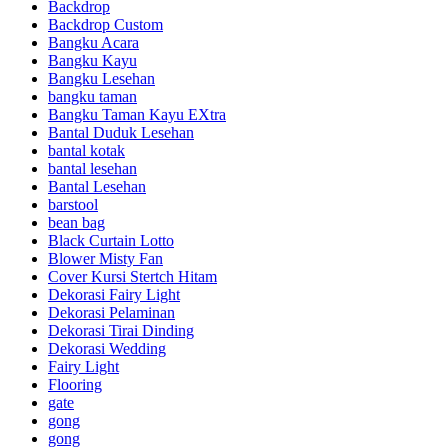
Backdrop
Backdrop Custom
Bangku Acara
Bangku Kayu
Bangku Lesehan
bangku taman
Bangku Taman Kayu EXtra
Bantal Duduk Lesehan
bantal kotak
bantal lesehan
Bantal Lesehan
barstool
bean bag
Black Curtain Lotto
Blower Misty Fan
Cover Kursi Stertch Hitam
Dekorasi Fairy Light
Dekorasi Pelaminan
Dekorasi Tirai Dinding
Dekorasi Wedding
Fairy Light
Flooring
gate
gong
gong