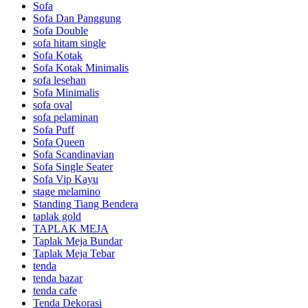
Sofa
Sofa Dan Panggung
Sofa Double
sofa hitam single
Sofa Kotak
Sofa Kotak Minimalis
sofa lesehan
Sofa Minimalis
sofa oval
sofa pelaminan
Sofa Puff
Sofa Queen
Sofa Scandinavian
Sofa Single Seater
Sofa Vip Kayu
stage melamino
Standing Tiang Bendera
taplak gold
TAPLAK MEJA
Taplak Meja Bundar
Taplak Meja Tebar
tenda
tenda bazar
tenda cafe
Tenda Dekorasi