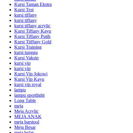
Kursi Taman Ekstra
Kursi Test
kursi tiffany
kursi tiffany
kursi tiffany acrylic
Kursi Tiffany Kayu
Kursi Tiffany Putih
Kursi Tiiffany Gold
Kursi Training
kursi tunggu
Kursi Vaksin
kursi vip
kursi vip
Kursi Vip Jokowi
Kursi Vip Kayu
kursi vip royal
lampu
lampu sportlight
Long Table
meja
Meja Acrylic
MEJA ANAK
meja barstool
Meja Besar
meja bulat