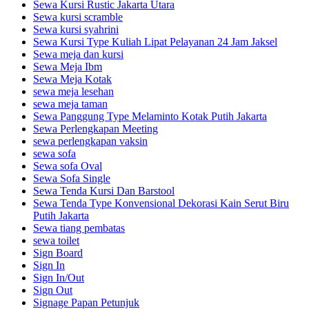
Sewa Kursi Rustic Jakarta Utara
Sewa kursi scramble
Sewa kursi syahrini
Sewa Kursi Type Kuliah Lipat Pelayanan 24 Jam Jaksel
Sewa meja dan kursi
Sewa Meja Ibm
Sewa Meja Kotak
sewa meja lesehan
sewa meja taman
Sewa Panggung Type Melaminto Kotak Putih Jakarta
Sewa Perlengkapan Meeting
sewa perlengkapan vaksin
sewa sofa
Sewa sofa Oval
Sewa Sofa Single
Sewa Tenda Kursi Dan Barstool
Sewa Tenda Type Konvensional Dekorasi Kain Serut Biru
Putih Jakarta
Sewa tiang pembatas
sewa toilet
Sign Board
Sign In
Sign In/Out
Sign Out
Signage Papan Petunjuk