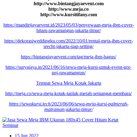
http://www.bintangjayaevent.com
http://www.meja.co
http://www.kursitifany.com
https://mandirijayaevent.id/2023/05/03/penyewaan-meja-ibm-cover-
hitam-rawamangun-jakarta-timur/
https://dekorasiweddingku.com/2022/10/01/rental-meja-ibm-cover-
srecht-jakarta-siap-setting/
https://bintangjayaevent.com/tag/meja-ibm-bagus/
https://suryajaya.in/2021/06/16/sewa-meja-kursi-untuk-event-gor-
unj-rawamangun/
Tempat Sewa Meja Kotak Jakarta
http://meja.co/sewa-meja-kotak-taplak-merah-semangat-membara/
https://sewakursi.tech/2023/06/06/sewa-meja-kursi-palmerah-
matraman-jakarta-timur/
15
Jun 2022