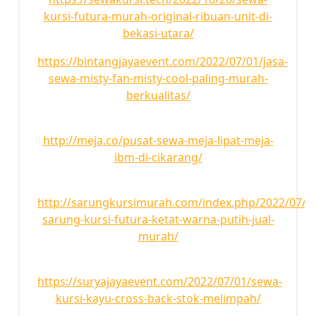
kursi-futura-murah-original-ribuan-unit-di-
bekasi-utara/
https://bintangjayaevent.com/2022/07/01/jasa-
sewa-misty-fan-misty-cool-paling-murah-
berkualitas/
http://meja.co/pusat-sewa-meja-lipat-meja-
ibm-di-cikarang/
http://sarungkursimurah.com/index.php/2022/07/01
sarung-kursi-futura-ketat-warna-putih-jual-
murah/
https://suryajayaevent.com/2022/07/01/sewa-
kursi-kayu-cross-back-stok-melimpah/