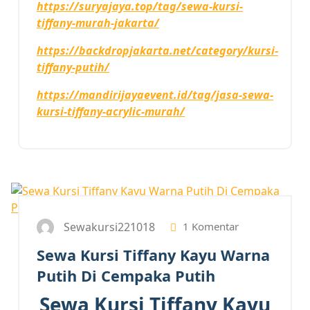
https://suryajaya.top/tag/sewa-kursi-
tiffany-murah-jakarta/
https://backdropjakarta.net/category/kursi-
tiffany-putih/
https://mandirijayaevent.id/tag/jasa-sewa-
kursi-tiffany-acrylic-murah/
3
MEI 2023
Sewakursi221018
1 Komentar
Sewa Kursi Tiffany Kayu Warna
Putih Di Cempaka Putih
Sewa Kursi Tiffany Kayu