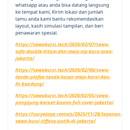
whatsapp atau anda bisa datang langsung
ke tempat kami, Kirim lokasi dan jumlah
tamu anda kami bantu rekomendasikan
layout, kasih simulasi tampilan, dan beri
penawaran spesial.
https://sewakursi.tech/2026/02/07/sewa-
sofa-double-hitam-dan-meja-vip-kaca-area-
jakarta/
https://sewakursi.tech/2026/02/06/sewa-
tenda-plafon-tenda-bazar-meja-kursi-dan-
ht-bandung/
https://sewakursi.tech/2026/02/05/sewa-
panggung-karpet-buana-full-cover-jakarta/
https://suryajaya.rentals/2025/11/28/layanan-
sewa-kursi-tiffany-putih-di-jakarta/