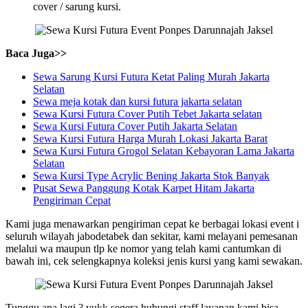
cover / sarung kursi.
Baca Juga>>
Sewa Sarung Kursi Futura Ketat Paling Murah Jakarta
Selatan
Sewa meja kotak dan kursi futura jakarta selatan
Sewa Kursi Futura Cover Putih Tebet Jakarta selatan
Sewa Kursi Futura Cover Putih Jakarta Selatan
Sewa Kursi Futura Harga Murah Lokasi Jakarta Barat
Sewa Kursi Futura Grogol Selatan Kebayoran Lama Jakarta
Selatan
Sewa Kursi Type Acrylic Bening Jakarta Stok Banyak
Pusat Sewa Panggung Kotak Karpet Hitam Jakarta
Pengiriman Cepat
Kami juga menawarkan pengiriman cepat ke berbagai lokasi event i
seluruh wilayah jabodetabek dan sekitar, kami melayani pemesanan
melalui wa maupun tlp ke nomor yang telah kami cantumkan di
bawah ini, cek selengkapnya koleksi jenis kursi yang kami sewakan.
Tunggu apa lagi ? yukk segera hubungi staff layanan kami bisa