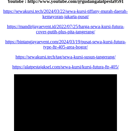
Youtobe : http://www.youtube.com/@gudangalatpesta9591
https://sewakursi.tech/2024/03/22/sewa-kursi-tiffany-murah-daerah-
kemayoran-jakarta-pusat/
https://mandirijayaevent.id/2022/07/25/harga-sewa-kursi-futura-
cover-putih-plus-pita-tangerang/
https://bintangjayaevent.com/2024/03/19/pusat-sewa-kursi-futura-
type-ftr-405-area-bogor/
https://sewakursi.tech/tag/sewa-kursi-susun-tangerang/
https://alatpestajaksel.com/sewa-kursi/kursi-futura-ftr-405/