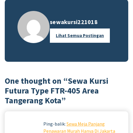
sewakursi221018
Lihat Semua Postingan
One thought on “
Sewa Kursi
Futura Type FTR-405 Area
Tangerang Kota
”
Ping-balik:
Sewa Meja Panjang
Penawaran Murah Hanya Di Jakarta