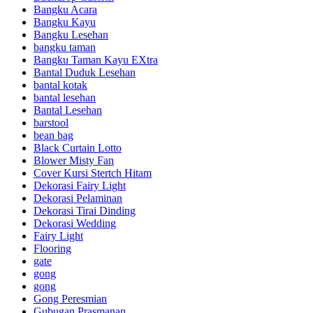
Bangku Acara
Bangku Kayu
Bangku Lesehan
bangku taman
Bangku Taman Kayu EXtra
Bantal Duduk Lesehan
bantal kotak
bantal lesehan
Bantal Lesehan
barstool
bean bag
Black Curtain Lotto
Blower Misty Fan
Cover Kursi Stertch Hitam
Dekorasi Fairy Light
Dekorasi Pelaminan
Dekorasi Tirai Dinding
Dekorasi Wedding
Fairy Light
Flooring
gate
gong
gong
Gong Peresmian
Gubugan Prasmanan