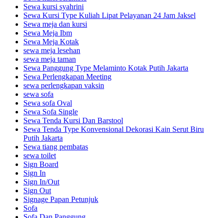
Sewa kursi syahrini
Sewa Kursi Type Kuliah Lipat Pelayanan 24 Jam Jaksel
Sewa meja dan kursi
Sewa Meja Ibm
Sewa Meja Kotak
sewa meja lesehan
sewa meja taman
Sewa Panggung Type Melaminto Kotak Putih Jakarta
Sewa Perlengkapan Meeting
sewa perlengkapan vaksin
sewa sofa
Sewa sofa Oval
Sewa Sofa Single
Sewa Tenda Kursi Dan Barstool
Sewa Tenda Type Konvensional Dekorasi Kain Serut Biru
Putih Jakarta
Sewa tiang pembatas
sewa toilet
Sign Board
Sign In
Sign In/Out
Sign Out
Signage Papan Petunjuk
Sofa
Sofa Dan Panggung