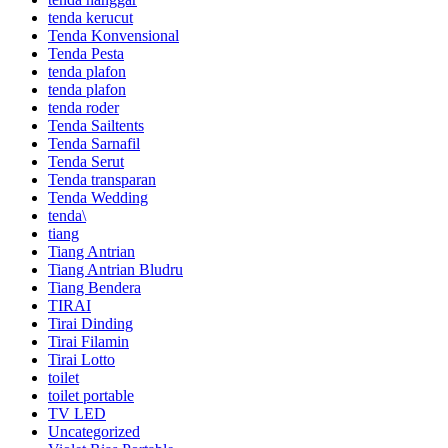
tenda kerucut
Tenda Konvensional
Tenda Pesta
tenda plafon
tenda plafon
tenda roder
Tenda Sailtents
Tenda Sarnafil
Tenda Serut
Tenda transparan
Tenda Wedding
tenda\
tiang
Tiang Antrian
Tiang Antrian Bludru
Tiang Bendera
TIRAI
Tirai Dinding
Tirai Filamin
Tirai Lotto
toilet
toilet portable
TV LED
Uncategorized