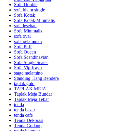
Sofa Double
sofa hitam single
Sofa Kotak
Sofa Kotak Minimalis
sofa lesehan
Sofa Minimalis
sofa oval
sofa pelaminan
Sofa Puff
Sofa Queen
Sofa Scandinavian
Sofa Single Seater
Sofa Vip Kayu
stage melamino
Standing Tiang Bendera
taplak gold
TAPLAK MEJA
Taplak Meja Bundar
Taplak Meja Tebar
tenda
tenda bazar
tenda cafe
Tenda Dekorasi
Tenda Gudang
tenda hanggar