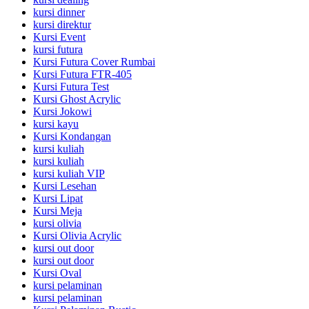
kursi dinner
kursi direktur
Kursi Event
kursi futura
Kursi Futura Cover Rumbai
Kursi Futura FTR-405
Kursi Futura Test
Kursi Ghost Acrylic
Kursi Jokowi
kursi kayu
Kursi Kondangan
kursi kuliah
kursi kuliah
kursi kuliah VIP
Kursi Lesehan
Kursi Lipat
Kursi Meja
kursi olivia
Kursi Olivia Acrylic
kursi out door
kursi out door
Kursi Oval
kursi pelaminan
kursi pelaminan