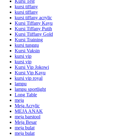
Kursi Test
kursi tiffany
kursi tiffany
kursi tiffany acrylic
Kursi Tiffany Kayu
Kursi Tiffany Putih
Kursi Tiiffany Gold
Kursi Training
kursi tunggu
Kursi Vaksin
kursi vip
kursi vip
Kursi Vip Jokowi
Kursi Vip Kayu
kursi vip royal
lampu
lampu sportlight
Long Table
meja
Meja Acrylic
MEJA ANAK
meja barstool
Meja Besar
meja bulat
meja bulat