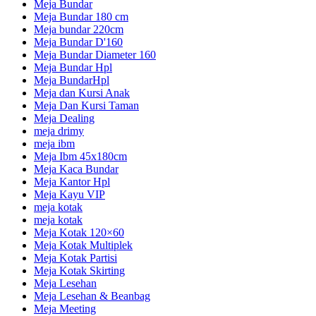
Meja Bundar
Meja Bundar 180 cm
Meja bundar 220cm
Meja Bundar D'160
Meja Bundar Diameter 160
Meja Bundar Hpl
Meja BundarHpl
Meja dan Kursi Anak
Meja Dan Kursi Taman
Meja Dealing
meja drimy
meja ibm
Meja Ibm 45x180cm
Meja Kaca Bundar
Meja Kantor Hpl
Meja Kayu VIP
meja kotak
meja kotak
Meja Kotak 120×60
Meja Kotak Multiplek
Meja Kotak Partisi
Meja Kotak Skirting
Meja Lesehan
Meja Lesehan & Beanbag
Meja Meeting