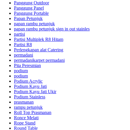
Panggung Outdoor
Panggung Panel
Panggung Portable
Papan Petunjuk
papan rambu petunjuk
papan rambu petunjuk sign in out stainles
partisi
Partisi Multiplek R8 Hitam
Partisi R8
Perlengkapan alat Catering
permadani
permadanikarpet permadani
Pita Peresmian
podium
podium
Podium Acrylic
Podium Kayu Jati
Podium Kayu Jati Ukir
Podium Stainless
prasmanan
rampu petunjuk
Roll Top Prasmanan
Ronce Melati
Rope Stand
Round Table