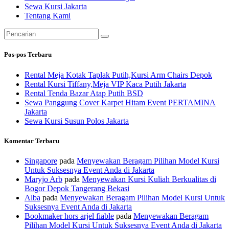
Sewa Kursi Jakarta
Tentang Kami
Pencarian
untuk:
Pos-pos Terbaru
Rental Meja Kotak Taplak Putih,Kursi Arm Chairs Depok
Rental Kursi Tiffany,Meja VIP Kaca Putih Jakarta
Rental Tenda Bazar Atap Putih BSD
Sewa Panggung Cover Karpet Hitam Event PERTAMINA
Jakarta
Sewa Kursi Susun Polos Jakarta
Komentar Terbaru
Singapore
pada
Menyewakan Beragam Pilihan Model Kursi
Untuk Suksesnya Event Anda di Jakarta
Maryjo Arb
pada
Menyewakan Kursi Kuliah Berkualitas di
Bogor Depok Tangerang Bekasi
Alba
pada
Menyewakan Beragam Pilihan Model Kursi Untuk
Suksesnya Event Anda di Jakarta
Bookmaker hors arjel fiable
pada
Menyewakan Beragam
Pilihan Model Kursi Untuk Suksesnya Event Anda di Jakarta