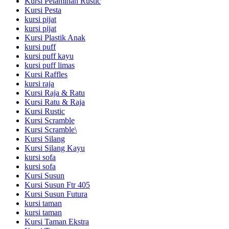
Kursi Pelaminan Rustic
Kursi Pesta
kursi pijat
kursi pijat
Kursi Plastik Anak
kursi puff
kursi puff kayu
kursi puff limas
Kursi Raffles
kursi raja
Kursi Raja & Ratu
Kursi Ratu & Raja
Kursi Rustic
Kursi Scramble
Kursi Scramble\
Kursi Silang
Kursi Silang Kayu
kursi sofa
kursi sofa
Kursi Susun
Kursi Susun Ftr 405
Kursi Susun Futura
kursi taman
kursi taman
Kursi Taman Ekstra