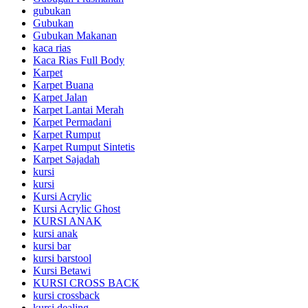
gubukan
Gubukan
Gubukan Makanan
kaca rias
Kaca Rias Full Body
Karpet
Karpet Buana
Karpet Jalan
Karpet Lantai Merah
Karpet Permadani
Karpet Rumput
Karpet Rumput Sintetis
Karpet Sajadah
kursi
kursi
Kursi Acrylic
Kursi Acrylic Ghost
KURSI ANAK
kursi anak
kursi bar
kursi barstool
Kursi Betawi
KURSI CROSS BACK
kursi crossback
kursi dealing