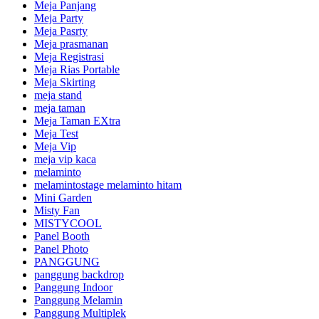
Meja Panjang
Meja Party
Meja Pasrty
Meja prasmanan
Meja Registrasi
Meja Rias Portable
Meja Skirting
meja stand
meja taman
Meja Taman EXtra
Meja Test
Meja Vip
meja vip kaca
melaminto
melamintostage melaminto hitam
Mini Garden
Misty Fan
MISTYCOOL
Panel Booth
Panel Photo
PANGGUNG
panggung backdrop
Panggung Indoor
Panggung Melamin
Panggung Multiplek