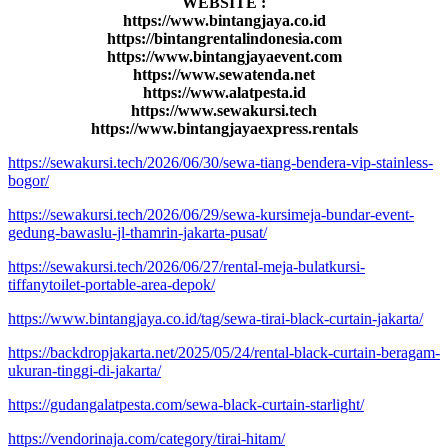
WEBSITE :
https://www.bintangjaya.co.id
https://bintangrentalindonesia.com
https://www.bintangjayaevent.com
https://www.sewatenda.net
https://www.alatpesta.id
https://www.sewakursi.tech
https://www.bintangjayaexpress.rentals
https://sewakursi.tech/2026/06/30/sewa-tiang-bendera-vip-stainless-
bogor/
https://sewakursi.tech/2026/06/29/sewa-kursimeja-bundar-event-
gedung-bawaslu-jl-thamrin-jakarta-pusat/
https://sewakursi.tech/2026/06/27/rental-meja-bulatkursi-
tiffanytoilet-portable-area-depok/
https://www.bintangjaya.co.id/tag/sewa-tirai-black-curtain-jakarta/
https://backdropjakarta.net/2025/05/24/rental-black-curtain-beragam-
ukuran-tinggi-di-jakarta/
https://gudangalatpesta.com/sewa-black-curtain-starlight/
https://vendorinaja.com/category/tirai-hitam/