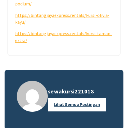
podium/
https://bintangjayaexpress.rentals/kursi-olivia-
kayu/
https://bintangjayaexpress.rentals/kursi-taman-
extra/
sewakursi221018
Lihat Semua Postingan