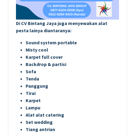
Di CV Bintang Jaya juga menyewakan alat
pesta lainya diantaranya:
Sound system portable
Misty cool
Karpet full cover
Backdrop & partisi
Sofa
Tenda
Panggung
Tirai
Karpet
Lampu
Alat alat catering
Set wedding
Tiang antrian