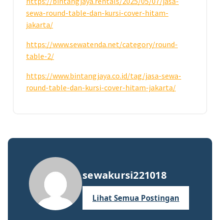
https://bintangjaya.rentals/2025/05/07/jasa-
sewa-round-table-dan-kursi-cover-hitam-
jakarta/
https://www.sewatenda.net/category/round-
table-2/
https://www.bintangjaya.co.id/tag/jasa-sewa-
round-table-dan-kursi-cover-hitam-jakarta/
sewakursi221018
Lihat Semua Postingan