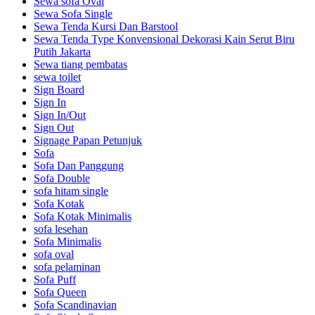
Sewa sofa Oval
Sewa Sofa Single
Sewa Tenda Kursi Dan Barstool
Sewa Tenda Type Konvensional Dekorasi Kain Serut Biru
Putih Jakarta
Sewa tiang pembatas
sewa toilet
Sign Board
Sign In
Sign In/Out
Sign Out
Signage Papan Petunjuk
Sofa
Sofa Dan Panggung
Sofa Double
sofa hitam single
Sofa Kotak
Sofa Kotak Minimalis
sofa lesehan
Sofa Minimalis
sofa oval
sofa pelaminan
Sofa Puff
Sofa Queen
Sofa Scandinavian