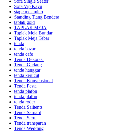
Sofa Single Seater
Sofa Vip Kayu
stage melamino
Standing Tiang Bendera
taplak gold
TAPLAK MEJA
Taplak Meja Bundar
Taplak Meja Tebar
tenda
tenda bazar
tenda cafe
Tenda Dekorasi
Tenda Gudang
tenda hanggar
tenda kerucut
Tenda Konvensional
Tenda Pesta
tenda plafon
tenda plafon
tenda roder
Tenda Sailtents
Tenda Sarnafil
Tenda Serut
Tenda transparan
Tenda Wedding