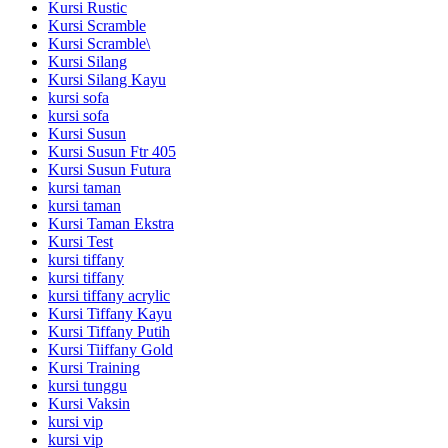
Kursi Rustic
Kursi Scramble
Kursi Scramble\
Kursi Silang
Kursi Silang Kayu
kursi sofa
kursi sofa
Kursi Susun
Kursi Susun Ftr 405
Kursi Susun Futura
kursi taman
kursi taman
Kursi Taman Ekstra
Kursi Test
kursi tiffany
kursi tiffany
kursi tiffany acrylic
Kursi Tiffany Kayu
Kursi Tiffany Putih
Kursi Tiiffany Gold
Kursi Training
kursi tunggu
Kursi Vaksin
kursi vip
kursi vip