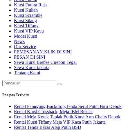
Kursi Futura Raja
Kursi Kuliah
Kursi Scramble
Kursi Silang
Kursi Tiffany
Kursi VIP Kayu
Model Kursi
News
Our Service
PEMESANAN KLIK DI SINI
PESAN DI SINI
Sewa Kursi Brebes Cirebon Tegal
Sewa Kursi Jakarta
Tentang Kami
Pencarian
untuk:
Pos-pos Terbaru
Rental Panggung,Backdrop,Tenda Serut Putih Biru Depok
Rental Kursi Crossback, Meja IBM Bekasi
Rental Meja Kotak Taplak Putih,Kursi Arm Chairs Depok
Rental Kursi Tiffany,Meja VIP Kaca Putih Jakarta
Rental Tenda Bazar Atap Putih BSD