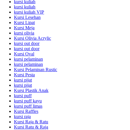
kursi kuliah
kursi kuliah
kursi kuliah VIP
Kursi Lesehan
Kursi Lipat
Kursi Meja
kursi olivia
Kursi Olivia Acrylic
kursi out door
kursi out door
Kursi Oval
kursi pelaminan
kursi pelaminan
Kursi Pelaminan Rustic
Kursi Pesta
kursi pijat
kursi pijat
Kursi Plastik Anak
kursi puff
kursi puff kayu
kursi puff limas
Kursi Raffles
kursi raja
Kursi Raja & Ratu
Kursi Ratu & Raja