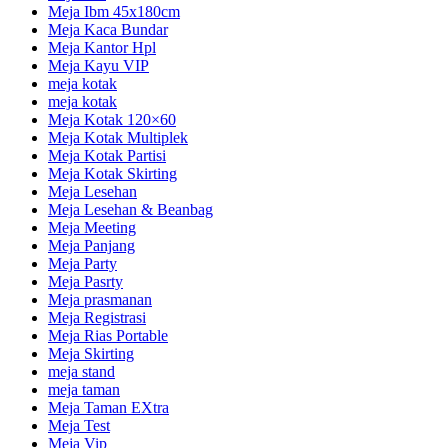
Meja Ibm 45x180cm
Meja Kaca Bundar
Meja Kantor Hpl
Meja Kayu VIP
meja kotak
meja kotak
Meja Kotak 120×60
Meja Kotak Multiplek
Meja Kotak Partisi
Meja Kotak Skirting
Meja Lesehan
Meja Lesehan & Beanbag
Meja Meeting
Meja Panjang
Meja Party
Meja Pasrty
Meja prasmanan
Meja Registrasi
Meja Rias Portable
Meja Skirting
meja stand
meja taman
Meja Taman EXtra
Meja Test
Meja Vip