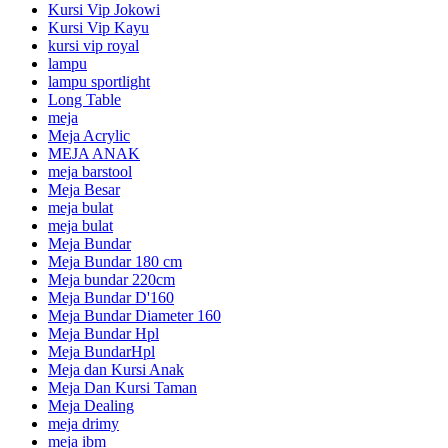
Kursi Vip Jokowi
Kursi Vip Kayu
kursi vip royal
lampu
lampu sportlight
Long Table
meja
Meja Acrylic
MEJA ANAK
meja barstool
Meja Besar
meja bulat
meja bulat
Meja Bundar
Meja Bundar 180 cm
Meja bundar 220cm
Meja Bundar D'160
Meja Bundar Diameter 160
Meja Bundar Hpl
Meja BundarHpl
Meja dan Kursi Anak
Meja Dan Kursi Taman
Meja Dealing
meja drimy
meja ibm