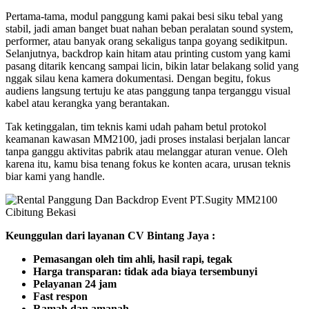
Pertama-tama, modul panggung kami pakai besi siku tebal yang
stabil, jadi aman banget buat nahan beban peralatan sound system,
performer, atau banyak orang sekaligus tanpa goyang sedikitpun.
Selanjutnya, backdrop kain hitam atau printing custom yang kami
pasang ditarik kencang sampai licin, bikin latar belakang solid yang
nggak silau kena kamera dokumentasi. Dengan begitu, fokus
audiens langsung tertuju ke atas panggung tanpa terganggu visual
kabel atau kerangka yang berantakan.
Tak ketinggalan, tim teknis kami udah paham betul protokol
keamanan kawasan MM2100, jadi proses instalasi berjalan lancar
tanpa ganggu aktivitas pabrik atau melanggar aturan venue. Oleh
karena itu, kamu bisa tenang fokus ke konten acara, urusan teknis
biar kami yang handle.
Keunggulan dari layanan CV Bintang Jaya :
Pemasangan oleh tim ahli, hasil rapi, tegak
Harga transparan: tidak ada biaya tersembunyi
Pelayanan 24 jam
Fast respon
Ramah dan amanah