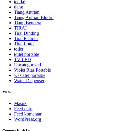
tenda\
tiang
Tiang Antrian
Tiang Antrian Bludru
Tiang Bendera
TIRAI
Tirai Dinding
Tirai Filamin
Tirai Lotto
toilet
toilet portable
TV LED
Uncategorized
Violet Rias Portable
wastafel portable
Water Dispenser
Meta
Masuk
Feed entri
Feed komentar
WordPress.org
Connect With Us