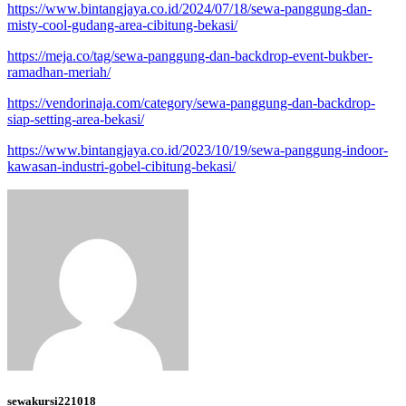
https://www.bintangjaya.co.id/2024/07/18/sewa-panggung-dan-
misty-cool-gudang-area-cibitung-bekasi/
https://meja.co/tag/sewa-panggung-dan-backdrop-event-bukber-
ramadhan-meriah/
https://vendorinaja.com/category/sewa-panggung-dan-backdrop-
siap-setting-area-bekasi/
https://www.bintangjaya.co.id/2023/10/19/sewa-panggung-indoor-
kawasan-industri-gobel-cibitung-bekasi/
sewakursi221018