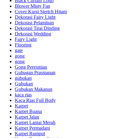
Black Curtain Lotto
Blower Misty Fan
Cover Kursi Stertch Hitam
Dekorasi Fairy Light
Dekorasi Pelaminan
Dekorasi Tirai Dinding
Dekorasi Wedding
Fairy Light
Flooring
gate
gong
gong
Gong Peresmian
Gubugan Prasmanan
gubukan
Gubukan
Gubukan Makanan
kaca rias
Kaca Rias Full Body
Karpet
Karpet Buana
Karpet Jalan
Karpet Lantai Merah
Karpet Permadani
Karpet Rumput