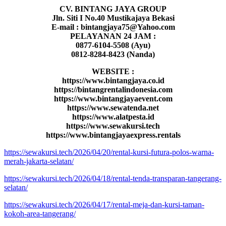
CV. BINTANG JAYA GROUP
Jln. Siti I No.40 Mustikajaya Bekasi
E-mail : bintangjaya75@Yahoo.com
PELAYANAN 24 JAM :
0877-6104-5508 (Ayu)
0812-8284-8423 (Nanda)
WEBSITE :
https://www.bintangjaya.co.id
https://bintangrentalindonesia.com
https://www.bintangjayaevent.com
https://www.sewatenda.net
https://www.alatpesta.id
https://www.sewakursi.tech
https://www.bintangjayaexpress.rentals
https://sewakursi.tech/2026/04/20/rental-kursi-futura-polos-warna-
merah-jakarta-selatan/
https://sewakursi.tech/2026/04/18/rental-tenda-transparan-tangerang-
selatan/
https://sewakursi.tech/2026/04/17/rental-meja-dan-kursi-taman-
kokoh-area-tangerang/