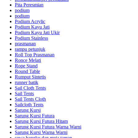
Pita Peresmian
podium
podium
Podium Acrylic
Podium Kayu Jati
Podium Kayu Jati Ukir
Podium Stainless
prasmanan
rampu petunjuk
Roll Top Prasmanan
Ronce Melati
Rope Stand
Round Table
Rumput Sintetis
runner batik
Sail Cloth Tents
Sail Tents
Sail Tents Cloth
Sailcloth Tents
Sarung Kursi
Sarung Kursi Futura
Sarung Kursi Futura Hitam
Sarung Kursi Futura Warna Warni
Sarung Kursi Warna Warni
sewa bangku dan meja taman