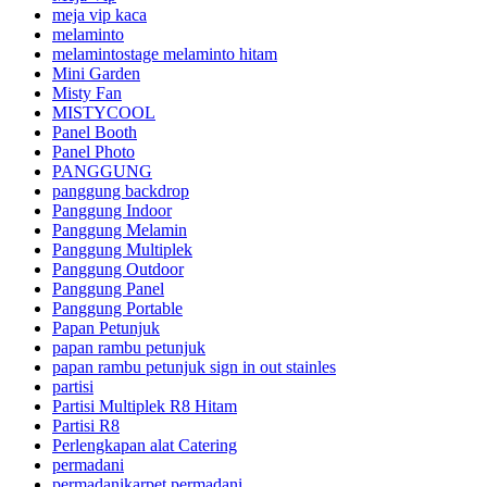
meja vip kaca
melaminto
melamintostage melaminto hitam
Mini Garden
Misty Fan
MISTYCOOL
Panel Booth
Panel Photo
PANGGUNG
panggung backdrop
Panggung Indoor
Panggung Melamin
Panggung Multiplek
Panggung Outdoor
Panggung Panel
Panggung Portable
Papan Petunjuk
papan rambu petunjuk
papan rambu petunjuk sign in out stainles
partisi
Partisi Multiplek R8 Hitam
Partisi R8
Perlengkapan alat Catering
permadani
permadanikarpet permadani