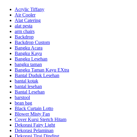
Acrylic Tiffany
Air Cooler
Alat Catering
alat pesta
arm chairs
Backdrop
Backdrop Custom
Bangku Acara
Bangku Kayu
Bangku Lesehan
bangku taman
Bangku Taman Kayu EXtra
Bantal Duduk Lesehan
bantal kotak
bantal lesehan
Bantal Lesehan
barstool
bean bag
Black Curtain Lotto
Blower Misty Fan
Cover Kursi Stertch Hitam
Dekorasi Fairy Light
Dekorasi Pelaminan
Dekorasi Tirai Dinding