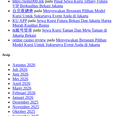
ht​tp​s​:​//​nohu​9​00​.ink
pada
Pusat Sewa Kursi Tiffany Futura
VIP Berkualitas Bekasi Jakarta
台北夜總會
pada
Menyewakan Beragam Pilihan Model
Kursi Untuk Suksesnya Event Anda di Jakarta
KU APP
pada
Sewa Kursi Futura Bekasi Dan Jakarta Harga
Murah Kualitas Bagus
tk账号登录
pada
Sewa Kursi Taman Dan Meja Taman di
Jakarta Bekasi
online casino review
pada
Menyewakan Beragam Pilihan
Model Kursi Untuk Suksesnya Event Anda di Jakarta
Arsip
Agustus 2026
Juli 2026
Juni 2026
Mei 2026
April 2026
Maret 2026
Februari 2026
Januari 2026
Desember 2025
November 2025
Oktober 2025