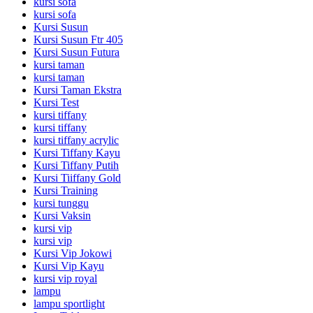
kursi sofa
kursi sofa
Kursi Susun
Kursi Susun Ftr 405
Kursi Susun Futura
kursi taman
kursi taman
Kursi Taman Ekstra
Kursi Test
kursi tiffany
kursi tiffany
kursi tiffany acrylic
Kursi Tiffany Kayu
Kursi Tiffany Putih
Kursi Tiiffany Gold
Kursi Training
kursi tunggu
Kursi Vaksin
kursi vip
kursi vip
Kursi Vip Jokowi
Kursi Vip Kayu
kursi vip royal
lampu
lampu sportlight