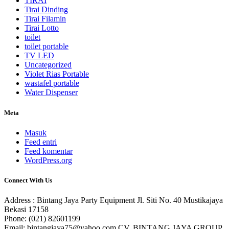
TIRAI
Tirai Dinding
Tirai Filamin
Tirai Lotto
toilet
toilet portable
TV LED
Uncategorized
Violet Rias Portable
wastafel portable
Water Dispenser
Meta
Masuk
Feed entri
Feed komentar
WordPress.org
Connect With Us
Address : Bintang Jaya Party Equipment Jl. Siti No. 40 Mustikajaya
Bekasi 17158
Phone: (021) 82601199
Email: bintangjaya75@yahoo.com CV. BINTANG JAYA GROUP