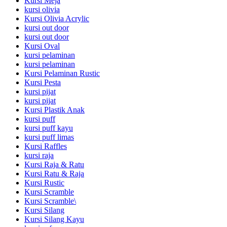
Kursi Meja
kursi olivia
Kursi Olivia Acrylic
kursi out door
kursi out door
Kursi Oval
kursi pelaminan
kursi pelaminan
Kursi Pelaminan Rustic
Kursi Pesta
kursi pijat
kursi pijat
Kursi Plastik Anak
kursi puff
kursi puff kayu
kursi puff limas
Kursi Raffles
kursi raja
Kursi Raja & Ratu
Kursi Ratu & Raja
Kursi Rustic
Kursi Scramble
Kursi Scramble\
Kursi Silang
Kursi Silang Kayu