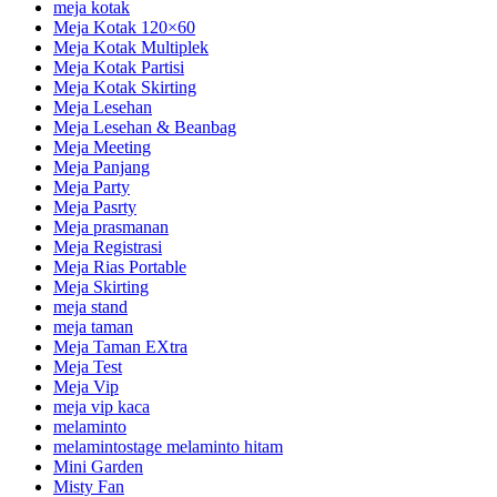
meja kotak
Meja Kotak 120×60
Meja Kotak Multiplek
Meja Kotak Partisi
Meja Kotak Skirting
Meja Lesehan
Meja Lesehan & Beanbag
Meja Meeting
Meja Panjang
Meja Party
Meja Pasrty
Meja prasmanan
Meja Registrasi
Meja Rias Portable
Meja Skirting
meja stand
meja taman
Meja Taman EXtra
Meja Test
Meja Vip
meja vip kaca
melaminto
melamintostage melaminto hitam
Mini Garden
Misty Fan