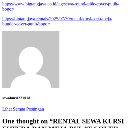
https://www.bintangjaya.co.id/tag/sewa-round-table-cover-putih-
bogor/
https://bintangjaya.rentals/2025/07/30/rental-kursi-serta-meja-
bundar-cover-putih-bogor/
sewakursi221018
Lihat Semua Postingan
One thought on “
RENTAL SEWA KURSI