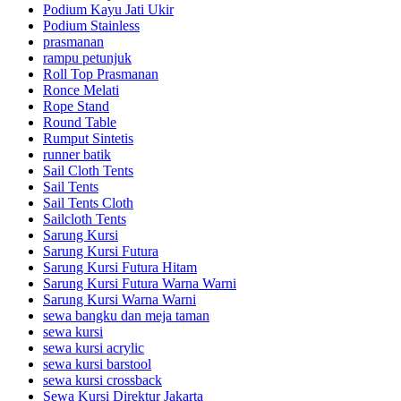
Podium Kayu Jati Ukir
Podium Stainless
prasmanan
rampu petunjuk
Roll Top Prasmanan
Ronce Melati
Rope Stand
Round Table
Rumput Sintetis
runner batik
Sail Cloth Tents
Sail Tents
Sail Tents Cloth
Sailcloth Tents
Sarung Kursi
Sarung Kursi Futura
Sarung Kursi Futura Hitam
Sarung Kursi Futura Warna Warni
Sarung Kursi Warna Warni
sewa bangku dan meja taman
sewa kursi
sewa kursi acrylic
sewa kursi barstool
sewa kursi crossback
Sewa Kursi Direktur Jakarta