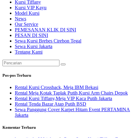
Kursi Tiffany
Kursi VIP Kayu
Model Kursi
News
Our Service
PEMESANAN KLIK DI SINI
PESAN DI SINI
Sewa Kursi Brebes Cirebon Tegal
Sewa Kursi Jakarta
Tentang Kami
Pencarian
untuk:
Pos-pos Terbaru
Rental Kursi Crossback, Meja IBM Bekasi
Rental Meja Kotak Taplak Putih,Kursi Arm Chairs Depok
Rental Kursi Tiffany,Meja VIP Kaca Putih Jakarta
Rental Tenda Bazar Atap Putih BSD
Sewa Panggung Cover Karpet Hitam Event PERTAMINA
Jakarta
Komentar Terbaru