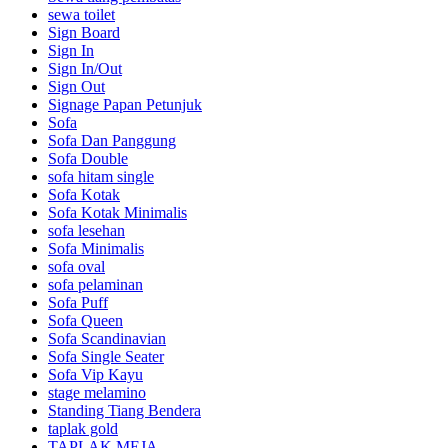
sewa toilet
Sign Board
Sign In
Sign In/Out
Sign Out
Signage Papan Petunjuk
Sofa
Sofa Dan Panggung
Sofa Double
sofa hitam single
Sofa Kotak
Sofa Kotak Minimalis
sofa lesehan
Sofa Minimalis
sofa oval
sofa pelaminan
Sofa Puff
Sofa Queen
Sofa Scandinavian
Sofa Single Seater
Sofa Vip Kayu
stage melamino
Standing Tiang Bendera
taplak gold
TAPLAK MEJA