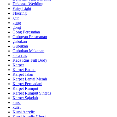
Dekorasi Wedding
Fairy Light
Flooring
gate
gong
gong
Gong Peresmian
Gubugan Prasmanan
gubukan
Gubukan
Gubukan Makanan
kaca rias
Kaca Rias Full Body
Karpet
Karpet Buana
Karpet Jalan
Karpet Lantai Merah
Karpet Permadani
Karpet Rumput
Karpet Rumput Sintetis
Karpet Sajadah
kursi
kursi
Kursi Acrylic
Kursi Acrylic Ghost