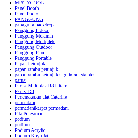
MISTYCOOL
Panel Booth
Panel Photo
PANGGUNG
panggung backdrop
Panggung Indoor
Panggung Melamin
Panggung Multiplek
Panggung Outdoor
Panggung Panel
Panggung Portable
Papan Petunjuk
papan rambu petunjuk
papan rambu petunjuk sign in out stainles
partisi
Partisi Multiplek R8 Hitam
Partisi R8
Perlengkapan alat Catering
permadani
permadanikarpet permadani
Pita Peresmian
podium
podium
Podium Acrylic
Podium Kayu Jati