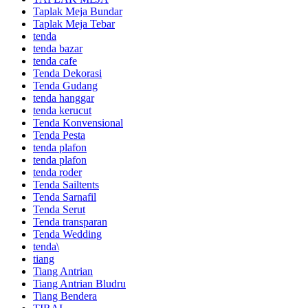
Taplak Meja Bundar
Taplak Meja Tebar
tenda
tenda bazar
tenda cafe
Tenda Dekorasi
Tenda Gudang
tenda hanggar
tenda kerucut
Tenda Konvensional
Tenda Pesta
tenda plafon
tenda plafon
tenda roder
Tenda Sailtents
Tenda Sarnafil
Tenda Serut
Tenda transparan
Tenda Wedding
tenda\
tiang
Tiang Antrian
Tiang Antrian Bludru
Tiang Bendera