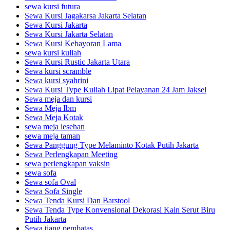
sewa kursi futura
Sewa Kursi Jagakarsa Jakarta Selatan
Sewa Kursi Jakarta
Sewa Kursi Jakarta Selatan
Sewa Kursi Kebayoran Lama
sewa kursi kuliah
Sewa Kursi Rustic Jakarta Utara
Sewa kursi scramble
Sewa kursi syahrini
Sewa Kursi Type Kuliah Lipat Pelayanan 24 Jam Jaksel
Sewa meja dan kursi
Sewa Meja Ibm
Sewa Meja Kotak
sewa meja lesehan
sewa meja taman
Sewa Panggung Type Melaminto Kotak Putih Jakarta
Sewa Perlengkapan Meeting
sewa perlengkapan vaksin
sewa sofa
Sewa sofa Oval
Sewa Sofa Single
Sewa Tenda Kursi Dan Barstool
Sewa Tenda Type Konvensional Dekorasi Kain Serut Biru
Putih Jakarta
Sewa tiang pembatas