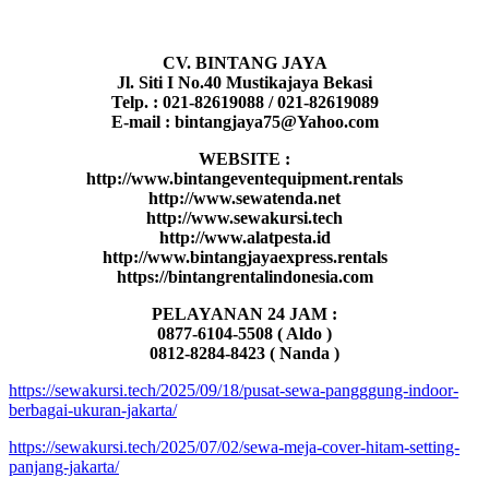
CV. BINTANG JAYA
Jl. Siti I No.40 Mustikajaya Bekasi
Telp. : 021-82619088 / 021-82619089
E-mail : bintangjaya75@Yahoo.com
WEBSITE :
http://www.bintangeventequipment.rentals
http://www.sewatenda.net
http://www.sewakursi.tech
http://www.alatpesta.id
http://www.bintangjayaexpress.rentals
https://bintangrentalindonesia.com
PELAYANAN 24 JAM :
0877-6104-5508 ( Aldo )
0812-8284-8423 ( Nanda )
https://sewakursi.tech/2025/09/18/pusat-sewa-pangggung-indoor-
berbagai-ukuran-jakarta/
https://sewakursi.tech/2025/07/02/sewa-meja-cover-hitam-setting-
panjang-jakarta/