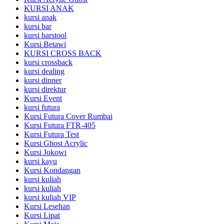
KURSI ANAK
kursi anak
kursi bar
kursi barstool
Kursi Betawi
KURSI CROSS BACK
kursi crossback
kursi dealing
kursi dinner
kursi direktur
Kursi Event
kursi futura
Kursi Futura Cover Rumbai
Kursi Futura FTR-405
Kursi Futura Test
Kursi Ghost Acrylic
Kursi Jokowi
kursi kayu
Kursi Kondangan
kursi kuliah
kursi kuliah
kursi kuliah VIP
Kursi Lesehan
Kursi Lipat