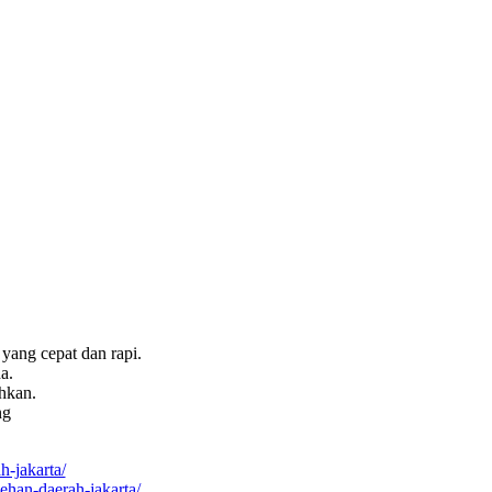
ang cepat dan rapi.
a.
hkan.
ng
h-jakarta/
ehan-daerah-jakarta/