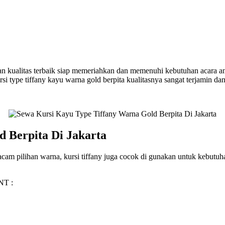
an kualitas terbaik siap memeriahkan dan memenuhi kebutuhan acara a
rsi type tiffany kayu warna gold berpita kualitasnya sangat terjamin dan
 Berpita Di Jakarta
acam pilihan warna, kursi tiffany juga cocok di gunakan untuk kebutuha
NT :