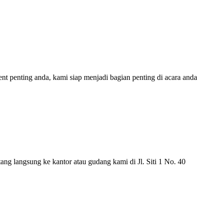
t penting anda, kami siap menjadi bagian penting di acara anda
ang langsung ke kantor atau gudang kami di Jl. Siti 1 No. 40