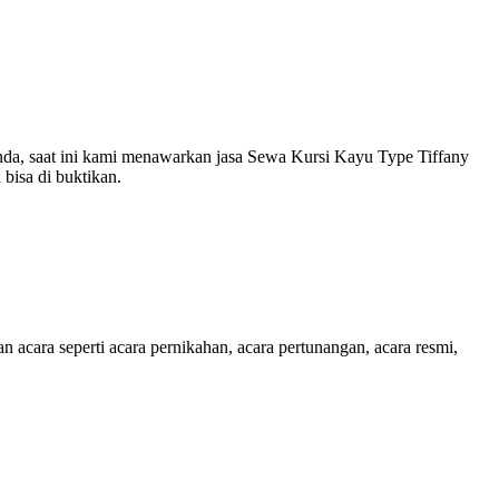
nda, saat ini kami menawarkan jasa Sewa Kursi Kayu Type Tiffany
 bisa di buktikan.
n acara seperti acara pernikahan, acara pertunangan, acara resmi,