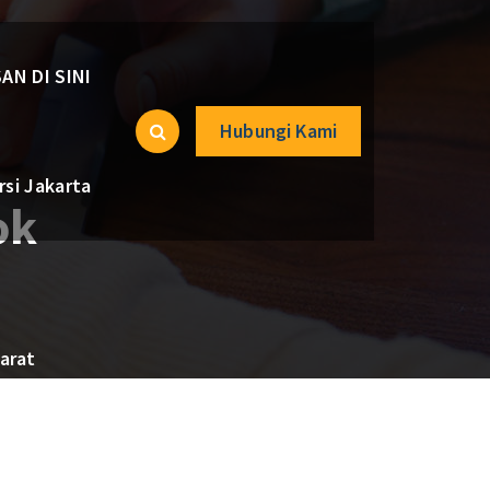
AN DI SINI
Hubungi Kami
si Jakarta
ok
arat