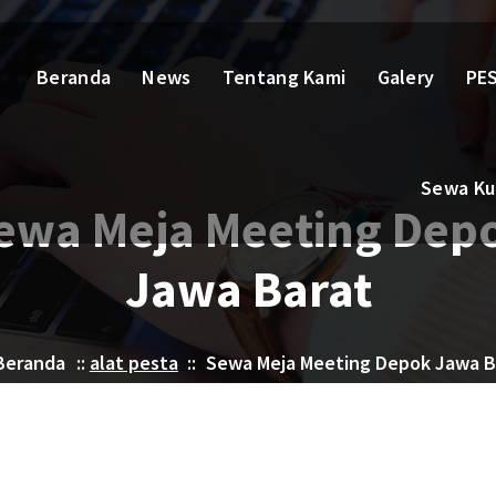
Beranda
News
Tentang Kami
Galery
PES
Sewa Kur
ewa Meja Meeting Dep
Jawa Barat
Beranda
::
alat pesta
::
Sewa Meja Meeting Depok Jawa B