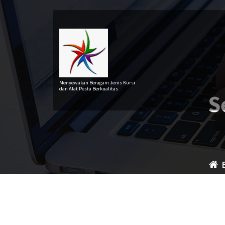
Lewati
ke
konten
Menyewakan Beragam Jenis Kursi
dan Alat Pesta Berkualitas
S