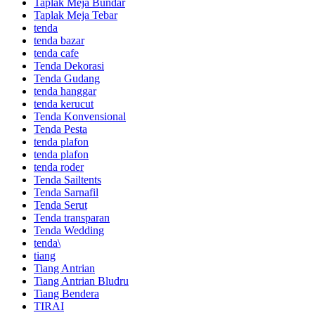
Taplak Meja Bundar
Taplak Meja Tebar
tenda
tenda bazar
tenda cafe
Tenda Dekorasi
Tenda Gudang
tenda hanggar
tenda kerucut
Tenda Konvensional
Tenda Pesta
tenda plafon
tenda plafon
tenda roder
Tenda Sailtents
Tenda Sarnafil
Tenda Serut
Tenda transparan
Tenda Wedding
tenda\
tiang
Tiang Antrian
Tiang Antrian Bludru
Tiang Bendera
TIRAI