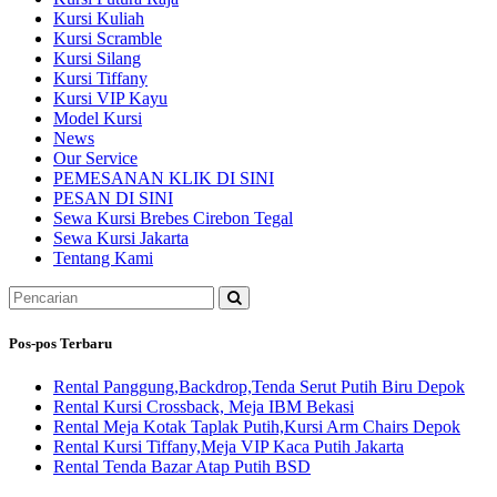
Kursi Kuliah
Kursi Scramble
Kursi Silang
Kursi Tiffany
Kursi VIP Kayu
Model Kursi
News
Our Service
PEMESANAN KLIK DI SINI
PESAN DI SINI
Sewa Kursi Brebes Cirebon Tegal
Sewa Kursi Jakarta
Tentang Kami
Pencarian
untuk:
Pos-pos Terbaru
Rental Panggung,Backdrop,Tenda Serut Putih Biru Depok
Rental Kursi Crossback, Meja IBM Bekasi
Rental Meja Kotak Taplak Putih,Kursi Arm Chairs Depok
Rental Kursi Tiffany,Meja VIP Kaca Putih Jakarta
Rental Tenda Bazar Atap Putih BSD