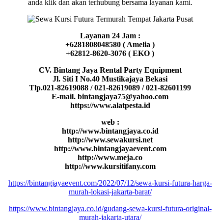
anda klik dan akan terhubung bersama layanan kami.
Layanan 24 Jam :
+6281808048580 ( Amelia )
+62812-8620-3076 ( EKO )
CV. Bintang Jaya Rental Party Equipment
Jl. Siti I No.40 Mustikajaya Bekasi
Tlp.021-82619088 / 021-82619089 / 021-82601199
E-mail. bintangjaya75@yahoo.com
https://www.alatpesta.id
web :
http://www.bintangjaya.co.id
http://www.sewakursi.net
http://www.bintangjayaevent.com
http://www.meja.co
http://www.kursitifany.com
https://bintangjayaevent.com/2022/07/12/sewa-kursi-futura-harga-
murah-lokasi-jakarta-barat/
https://www.bintangjaya.co.id/gudang-sewa-kursi-futura-original-
murah-jakarta-utara/