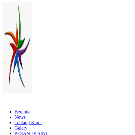
Lewati
ke
konten
Menyewakan Beragam Jenis Kursi dan Alat Pesta Berkualitas
Beranda
News
Tentang Kami
Galery
PESAN DI SINI