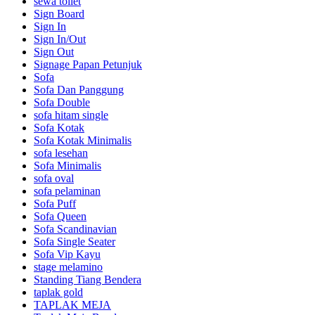
sewa toilet
Sign Board
Sign In
Sign In/Out
Sign Out
Signage Papan Petunjuk
Sofa
Sofa Dan Panggung
Sofa Double
sofa hitam single
Sofa Kotak
Sofa Kotak Minimalis
sofa lesehan
Sofa Minimalis
sofa oval
sofa pelaminan
Sofa Puff
Sofa Queen
Sofa Scandinavian
Sofa Single Seater
Sofa Vip Kayu
stage melamino
Standing Tiang Bendera
taplak gold
TAPLAK MEJA