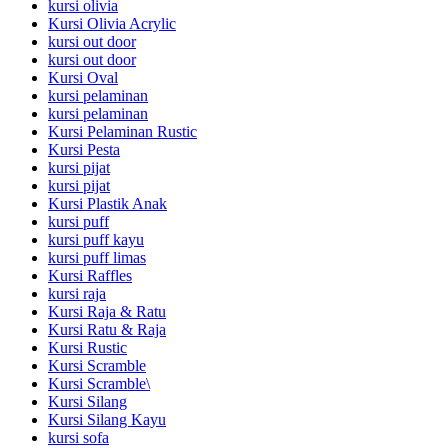
kursi olivia
Kursi Olivia Acrylic
kursi out door
kursi out door
Kursi Oval
kursi pelaminan
kursi pelaminan
Kursi Pelaminan Rustic
Kursi Pesta
kursi pijat
kursi pijat
Kursi Plastik Anak
kursi puff
kursi puff kayu
kursi puff limas
Kursi Raffles
kursi raja
Kursi Raja & Ratu
Kursi Ratu & Raja
Kursi Rustic
Kursi Scramble
Kursi Scramble\
Kursi Silang
Kursi Silang Kayu
kursi sofa