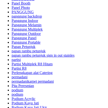
Panel Booth
Panel Photo
PANGGUNG
panggung backdrop
Panggung Indoor
Panggung Melamin
Panggung Multiplek
Panggung Outdoor
Panggung Panel
Panggung Portable
Papan Petunjuk
papan rambu petunjuk
papan rambu petunjuk sign in out stainles
partisi
Partisi Multiplek R8 Hitam
Partisi R8
Perlengkapan alat Catering
permadani
permadanikarpet permadani
Pita Peresmian
podium
podium
Podium Acrylic
Podium Kayu Jati
Podium Kayu Jati Ukir