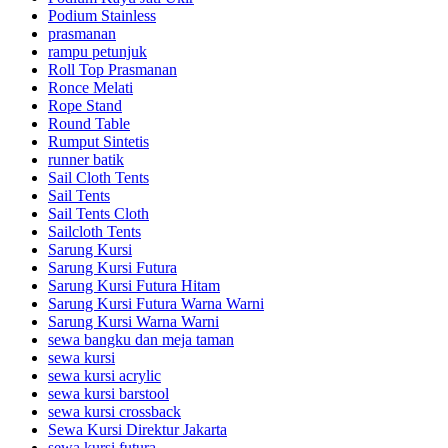
Podium Stainless
prasmanan
rampu petunjuk
Roll Top Prasmanan
Ronce Melati
Rope Stand
Round Table
Rumput Sintetis
runner batik
Sail Cloth Tents
Sail Tents
Sail Tents Cloth
Sailcloth Tents
Sarung Kursi
Sarung Kursi Futura
Sarung Kursi Futura Hitam
Sarung Kursi Futura Warna Warni
Sarung Kursi Warna Warni
sewa bangku dan meja taman
sewa kursi
sewa kursi acrylic
sewa kursi barstool
sewa kursi crossback
Sewa Kursi Direktur Jakarta
sewa kursi futura