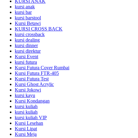
KURSI ANAK
kursi anak
kursi bar
kursi barstool
Kursi Betawi
KURSI CROSS BACK
kursi crossback
kursi dealing
kursi dinner
kursi direktur
Kursi Event
kursi futura
Kursi Futura Cover Rumbai
Kursi Futura FTR-405
Kursi Futura Test
Kursi Ghost Acrylic
Kursi Jokowi
kursi kayu
Kursi Kondangan
kursi kuliah
kursi kuliah
kursi kuliah VIP
Kursi Lesehan
Kursi Lipat
Kursi Meja