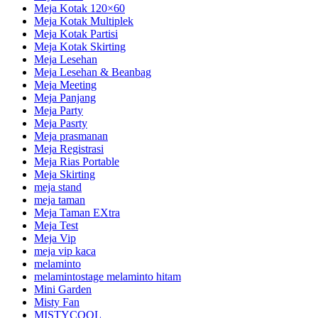
Meja Kotak 120×60
Meja Kotak Multiplek
Meja Kotak Partisi
Meja Kotak Skirting
Meja Lesehan
Meja Lesehan & Beanbag
Meja Meeting
Meja Panjang
Meja Party
Meja Pasrty
Meja prasmanan
Meja Registrasi
Meja Rias Portable
Meja Skirting
meja stand
meja taman
Meja Taman EXtra
Meja Test
Meja Vip
meja vip kaca
melaminto
melamintostage melaminto hitam
Mini Garden
Misty Fan
MISTYCOOL