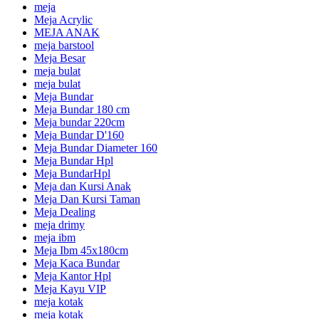
meja
Meja Acrylic
MEJA ANAK
meja barstool
Meja Besar
meja bulat
meja bulat
Meja Bundar
Meja Bundar 180 cm
Meja bundar 220cm
Meja Bundar D'160
Meja Bundar Diameter 160
Meja Bundar Hpl
Meja BundarHpl
Meja dan Kursi Anak
Meja Dan Kursi Taman
Meja Dealing
meja drimy
meja ibm
Meja Ibm 45x180cm
Meja Kaca Bundar
Meja Kantor Hpl
Meja Kayu VIP
meja kotak
meja kotak