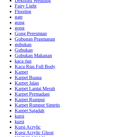
Dekorasi Wedding
Fairy Light
Flooring
gate
gong
gong
Gong Peresmian
Gubugan Prasmanan
gubukan
Gubukan
Gubukan Makanan
kaca rias
Kaca Rias Full Body
Karpet
Karpet Buana
Karpet Jalan
Karpet Lantai Merah
Karpet Permadani
Karpet Rumput
Karpet Rumput Sintetis
Karpet Sajadah
kursi
kursi
Kursi Acrylic
Kursi Acrylic Ghost