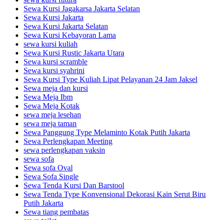
Sewa Kursi Jagakarsa Jakarta Selatan
Sewa Kursi Jakarta
Sewa Kursi Jakarta Selatan
Sewa Kursi Kebayoran Lama
sewa kursi kuliah
Sewa Kursi Rustic Jakarta Utara
Sewa kursi scramble
Sewa kursi syahrini
Sewa Kursi Type Kuliah Lipat Pelayanan 24 Jam Jaksel
Sewa meja dan kursi
Sewa Meja Ibm
Sewa Meja Kotak
sewa meja lesehan
sewa meja taman
Sewa Panggung Type Melaminto Kotak Putih Jakarta
Sewa Perlengkapan Meeting
sewa perlengkapan vaksin
sewa sofa
Sewa sofa Oval
Sewa Sofa Single
Sewa Tenda Kursi Dan Barstool
Sewa Tenda Type Konvensional Dekorasi Kain Serut Biru
Putih Jakarta
Sewa tiang pembatas