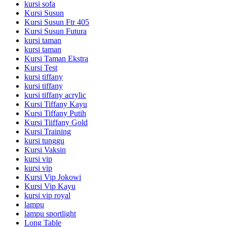
kursi sofa
Kursi Susun
Kursi Susun Ftr 405
Kursi Susun Futura
kursi taman
kursi taman
Kursi Taman Ekstra
Kursi Test
kursi tiffany
kursi tiffany
kursi tiffany acrylic
Kursi Tiffany Kayu
Kursi Tiffany Putih
Kursi Tiiffany Gold
Kursi Training
kursi tunggu
Kursi Vaksin
kursi vip
kursi vip
Kursi Vip Jokowi
Kursi Vip Kayu
kursi vip royal
lampu
lampu sportlight
Long Table