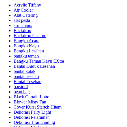
Acrylic Tiffany
Air Cooler
Alat Catering
alat pesta
arm chairs
Backdrop
Backdrop Custom
Bangku Acara
Bangku Kayu
Bangku Lesehan
bangku taman
Bangku Taman Kayu EXtra
Bantal Duduk Lesehan
bantal kotak
bantal lesehan
Bantal Lesehan
barstool
bean bag
Black Curtain Lotto
Blower Misty Fan
Cover Kursi Stertch Hitam
Dekorasi Fairy Light
Dekorasi Pelaminan
Dekorasi Tirai Dinding