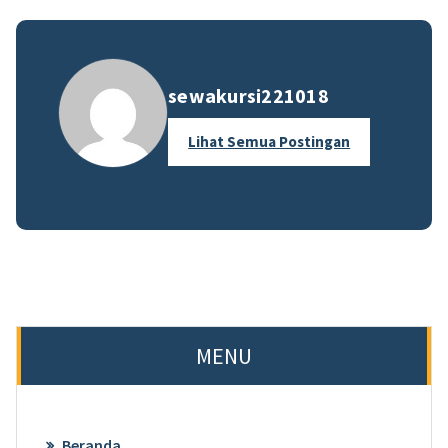
sewakursi221018
Lihat Semua Postingan
MENU
Beranda