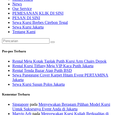
News
Our Service
PEMESANAN KLIK DI SINI
PESAN DI SINI
Sewa Kursi Brebes Cirebon Tegal
Sewa Kursi Jakarta
Tentang Kami
Pencarian
untuk:
Pos-pos Terbaru
Rental Meja Kotak Taplak Putih,Kursi Arm Chairs Depok
Rental Kursi Tiffany,Meja VIP Kaca Putih Jakarta
Rental Tenda Bazar Atap Putih BSD
Sewa Panggung Cover Karpet Hitam Event PERTAMINA
Jakarta
Sewa Kursi Susun Polos Jakarta
Komentar Terbaru
Singapore
pada
Menyewakan Beragam Pilihan Model Kursi
Untuk Suksesnya Event Anda di Jakarta
Maryjo Arb
pada
Menyewakan Kursi Kuliah Berkualitas di