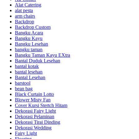
Alat Catering
alat pesta
arm chairs
Backdrop
Backdrop Custom
Bangku Acara
Bangku Kayu
Bangku Lesehan
bangku taman
Bangku Taman Kayu EXtra
Bantal Duduk Lesehan
bantal kotak
bantal lesehan
Bantal Lesehan
barstool
bean bag
Black Curtain Lotto
Blower Misty Fan
Cover Kursi Stertch Hitam
Dekorasi Fairy Light
Dekorasi Pelaminan
Dekorasi Tirai Dinding
Dekorasi Wedding
Fairy Light
Flooring