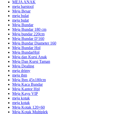
MEJA ANAK
meja barstool
Meja Besar
meja bulat
meja bulat
Meja Bundar
Meja Bundar 180 cm
Meja bundar 220cm
Meja Bundar D'160
Meja Bundar Diameter 160
Meja Bundar Hpl
Meja BundarHpl
Meja dan Kursi Anak
Meja Dan Kursi Taman
Meja Dealing
meja drimy
meja ibm
Meja Ibm 45x180cm
Meja Kaca Bundar
Meja Kantor Hpl
Meja Kayu VIP
meja kotak
meja kotak
Meja Kotak 120×60
Meja Kotak Multiplek