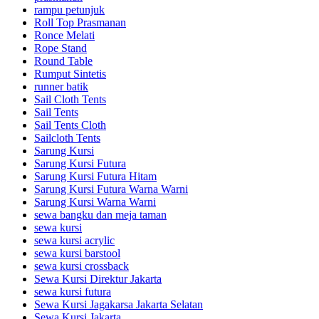
rampu petunjuk
Roll Top Prasmanan
Ronce Melati
Rope Stand
Round Table
Rumput Sintetis
runner batik
Sail Cloth Tents
Sail Tents
Sail Tents Cloth
Sailcloth Tents
Sarung Kursi
Sarung Kursi Futura
Sarung Kursi Futura Hitam
Sarung Kursi Futura Warna Warni
Sarung Kursi Warna Warni
sewa bangku dan meja taman
sewa kursi
sewa kursi acrylic
sewa kursi barstool
sewa kursi crossback
Sewa Kursi Direktur Jakarta
sewa kursi futura
Sewa Kursi Jagakarsa Jakarta Selatan
Sewa Kursi Jakarta