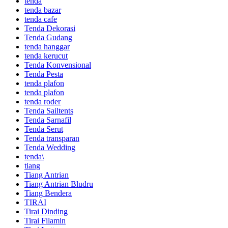
tenda
tenda bazar
tenda cafe
Tenda Dekorasi
Tenda Gudang
tenda hanggar
tenda kerucut
Tenda Konvensional
Tenda Pesta
tenda plafon
tenda plafon
tenda roder
Tenda Sailtents
Tenda Sarnafil
Tenda Serut
Tenda transparan
Tenda Wedding
tenda\
tiang
Tiang Antrian
Tiang Antrian Bludru
Tiang Bendera
TIRAI
Tirai Dinding
Tirai Filamin