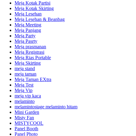
Meja Kotak Partisi
Meja Kotak Skirting
Meja Lesehan
Meja Lesehan & Beanbag
Meja Meeting
Meja Panjang
Meja Party
Meja Pasrty
Meja prasmanan
Meja Registrasi
Meja Rias Portable
Meja Skirting
meja stand
meja taman
Meja Taman EXtra
Meja Test
Meja Vip
meja vip kaca
melaminto
melamintostage melaminto hitam
Mini Garden
Misty Fan
MISTYCOOL
Panel Booth
Panel Photo