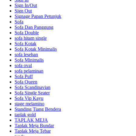
Sign In/Out
Sign Out
Signage Papan Petunjuk
Sofa
Sofa Dan Panggung
Sofa Double
sofa hitam single
Sofa Kotak
Sofa Kotak Minimalis
sofa lesehan
Sofa Minimalis
sofa oval
sofa pelaminan
Sofa Puff
Sofa Queen
Sofa Scandinavian
Sofa Single Seater
Sofa Vip Kayu
stage melamino
Standing Tiang Bendera
taplak gold
TAPLAK MEJA
Taplak Meja Bundar
Taplak Meja Tebar