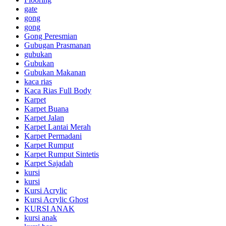
gate
gong
gong
Gong Peresmian
Gubugan Prasmanan
gubukan
Gubukan
Gubukan Makanan
kaca rias
Kaca Rias Full Body
Karpet
Karpet Buana
Karpet Jalan
Karpet Lantai Merah
Karpet Permadani
Karpet Rumput
Karpet Rumput Sintetis
Karpet Sajadah
kursi
kursi
Kursi Acrylic
Kursi Acrylic Ghost
KURSI ANAK
kursi anak