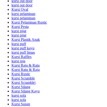
kursi out door
kursi out door
Kursi Oval
kursi pelaminan
kursi pelaminan
Kursi Pelaminan Rustic
Kursi Pesta
kursi pijat
kursi pijat
Kursi Plastik Anak
kursi puff
kursi puff kayu
kursi puff limas
Kursi Raffles
kursi raja
Kursi Raja & Ratu
Kursi Ratu & Raja
Kursi Rustic
Kursi Scramble
Kursi Scramble\
Kursi Silang
Kursi Silang Kayu
kursi sofa
kursi sofa
Kursi Susun