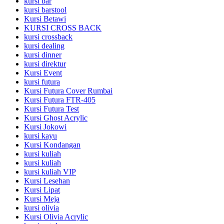
kursi bar
kursi barstool
Kursi Betawi
KURSI CROSS BACK
kursi crossback
kursi dealing
kursi dinner
kursi direktur
Kursi Event
kursi futura
Kursi Futura Cover Rumbai
Kursi Futura FTR-405
Kursi Futura Test
Kursi Ghost Acrylic
Kursi Jokowi
kursi kayu
Kursi Kondangan
kursi kuliah
kursi kuliah
kursi kuliah VIP
Kursi Lesehan
Kursi Lipat
Kursi Meja
kursi olivia
Kursi Olivia Acrylic