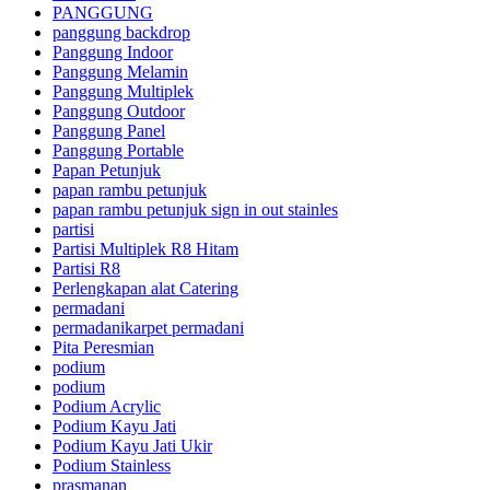
PANGGUNG
panggung backdrop
Panggung Indoor
Panggung Melamin
Panggung Multiplek
Panggung Outdoor
Panggung Panel
Panggung Portable
Papan Petunjuk
papan rambu petunjuk
papan rambu petunjuk sign in out stainles
partisi
Partisi Multiplek R8 Hitam
Partisi R8
Perlengkapan alat Catering
permadani
permadanikarpet permadani
Pita Peresmian
podium
podium
Podium Acrylic
Podium Kayu Jati
Podium Kayu Jati Ukir
Podium Stainless
prasmanan