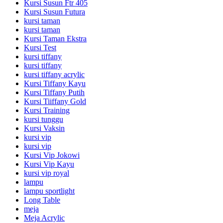
Kursi Susun Ftr 405
Kursi Susun Futura
kursi taman
kursi taman
Kursi Taman Ekstra
Kursi Test
kursi tiffany
kursi tiffany
kursi tiffany acrylic
Kursi Tiffany Kayu
Kursi Tiffany Putih
Kursi Tiiffany Gold
Kursi Training
kursi tunggu
Kursi Vaksin
kursi vip
kursi vip
Kursi Vip Jokowi
Kursi Vip Kayu
kursi vip royal
lampu
lampu sportlight
Long Table
meja
Meja Acrylic