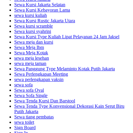
Sewa Kursi Jakarta Selatan
Sewa Kursi Kebayoran Lama
sewa kursi kuliah
Sewa Kursi Rustic Jakarta Utara
Sewa kursi scramble
Sewa kursi syahrini
Sewa Kursi Type Kuliah Lipat Pelayanan 24 Jam Jaksel
Sewa meja dan kursi
Sewa Meja Ibm
Sewa Meja Kotak
sewa meja lesehan
sewa meja taman
Sewa Panggung Type Melaminto Kotak Putih Jakarta
Sewa Perlengkapan Meeting
sewa perlengkapan vaksin
sewa sofa
Sewa sofa Oval
Sewa Sofa Single
Sewa Tenda Kursi Dan Barstool
Sewa Tenda Type Konvensional Dekorasi Kain Serut Biru
Putih Jakarta
Sewa tiang pembatas
sewa toilet
Sign Board
Sign In