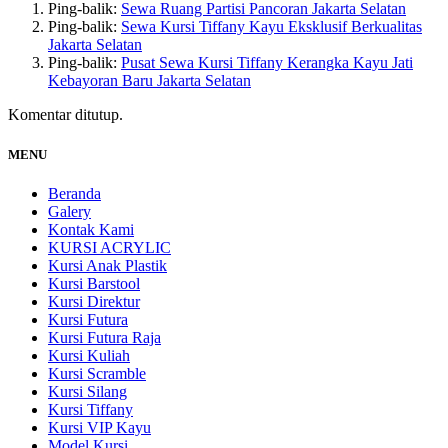
Ping-balik:
Sewa Ruang Partisi Pancoran Jakarta Selatan
Ping-balik:
Sewa Kursi Tiffany Kayu Eksklusif Berkualitas
Jakarta Selatan
Ping-balik:
Pusat Sewa Kursi Tiffany Kerangka Kayu Jati
Kebayoran Baru Jakarta Selatan
Komentar ditutup.
MENU
Beranda
Galery
Kontak Kami
KURSI ACRYLIC
Kursi Anak Plastik
Kursi Barstool
Kursi Direktur
Kursi Futura
Kursi Futura Raja
Kursi Kuliah
Kursi Scramble
Kursi Silang
Kursi Tiffany
Kursi VIP Kayu
Model Kursi