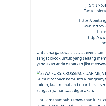
Jl. Siti I N
E-mail. bin
https://bintan
web. http:/
https
http://ww
ht
Untuk harga sewa alat-alat event kami
sangat cocok untuk yang sedang memil
yang akan anda dapatkan jika menyew
Kursi crossback kami untuk rangkanya d
kokoh, kuat menahan beban berat sert
sangat nyaman saat digunakan.
Untuk menambah kemewahan kursi cro
yang akan membuat acara anda terliha