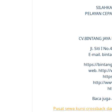
SILAHK
PELAYAN CEPA
CV.BINTANG JAYA
Jl. Siti I N
E-mail. bin
https://bintan
web. http:/
https
http://ww
ht
Baca juga a
Pusat
sewa
kursi
crossback
da