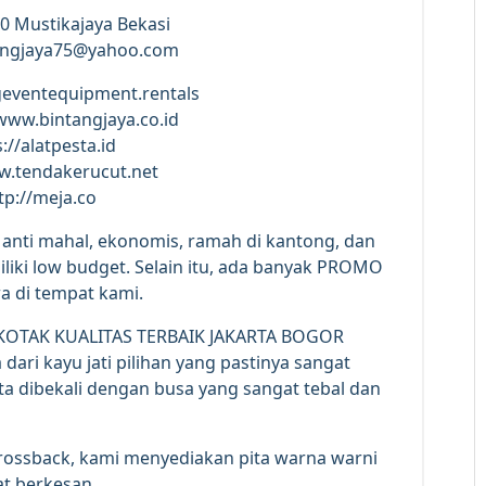
o.40 Mustikajaya Bekasi
tangjaya75@yahoo.com
geventequipment.rentals
/www.bintangjaya.co.id
://alatpesta.id
w.tendakerucut.net
tp://meja.co
 anti mahal, ekonomis, ramah di kantong, dan
iki low budget. Selain itu, ada banyak PROMO
a di tempat kami.
ari kayu jati pilihan yang pastinya sangat
a dibekali dengan busa yang sangat tebal dan
ssback, kami menyediakan pita warna warni
t berkesan.