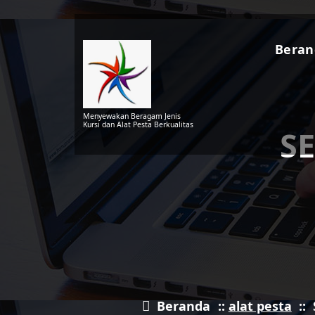
Lewati
ke
konten
Beran
Menyewakan Beragam Jenis
Kursi dan Alat Pesta Berkualitas
S
Beranda
::
alat pesta
::