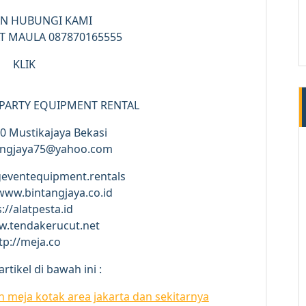
AN HUBUNGI KAMI
T MAULA 087870165555
KLIK
 PARTY EQUIPMENT RENTAL
o.40 Mustikajaya Bekasi
tangjaya75@yahoo.com
geventequipment.rentals
/www.bintangjaya.co.id
://alatpesta.id
w.tendakerucut.net
tp://meja.co
rtikel di bawah ini :
n meja kotak area jakarta dan sekitarnya