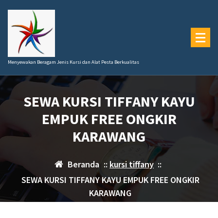
Lewati
ke
konten
Menyewakan Beragam Jenis Kursi dan Alat Pesta Berkualitas
SEWA KURSI TIFFANY KAYU
EMPUK FREE ONGKIR
KARAWANG
Beranda
::
kursi tiffany
::
SEWA KURSI TIFFANY KAYU EMPUK FREE ONGKIR
KARAWANG